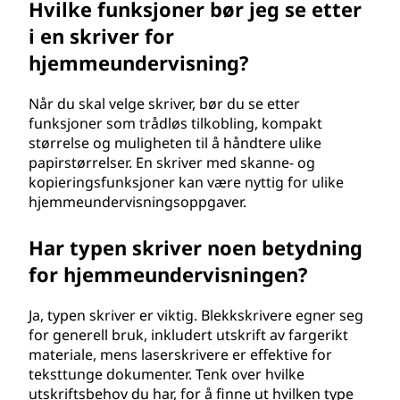
Hvilke funksjoner bør jeg se etter
e
i en skriver for
s
hjemmeundervisning?
k
Når du skal velge skriver, bør du se etter
funksjoner som trådløs tilkobling, kompakt
o
størrelse og muligheten til å håndtere ulike
papirstørrelser. En skriver med skanne- og
l
kopieringsfunksjoner kan være nyttig for ulike
hjemmeundervisningsoppgaver.
e
Har typen skriver noen betydning
e
for hjemmeundervisningen?
l
Ja, typen skriver er viktig. Blekkskrivere egner seg
e
for generell bruk, inkludert utskrift av fargerikt
materiale, mens laserskrivere er effektive for
v
teksttunge dokumenter. Tenk over hvilke
utskriftsbehov du har, for å finne ut hvilken type