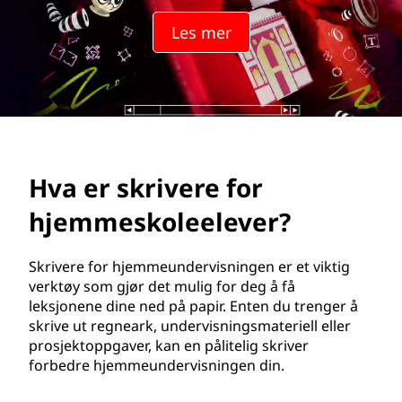
e
Les mer
r
e
f
o
Hva er skrivere for
r
hjemmeskoleelever?
h
j
Skrivere for hjemmeundervisningen er et viktig
verktøy som gjør det mulig for deg å få
e
leksjonene dine ned på papir. Enten du trenger å
skrive ut regneark, undervisningsmateriell eller
m
prosjektoppgaver, kan en pålitelig skriver
forbedre hjemmeundervisningen din.
m