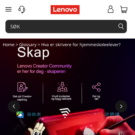
H
gå til hovedinnhold
v
a
e
Home
>
Glossary
> Hva er skrivere for hjemmeskoleelever?
r
s
k
r
i
v