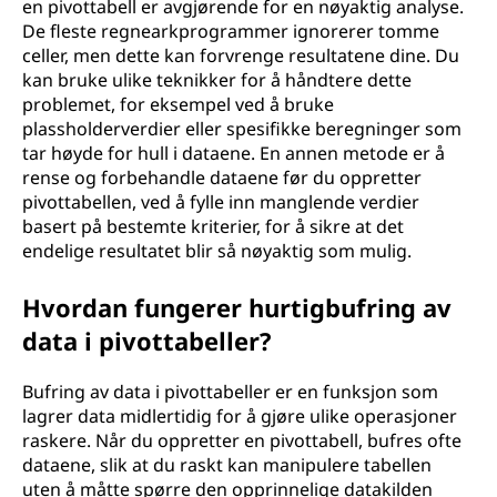
en pivottabell er avgjørende for en nøyaktig analyse.
De fleste regnearkprogrammer ignorerer tomme
celler, men dette kan forvrenge resultatene dine. Du
kan bruke ulike teknikker for å håndtere dette
problemet, for eksempel ved å bruke
plassholderverdier eller spesifikke beregninger som
tar høyde for hull i dataene. En annen metode er å
rense og forbehandle dataene før du oppretter
pivottabellen, ved å fylle inn manglende verdier
basert på bestemte kriterier, for å sikre at det
endelige resultatet blir så nøyaktig som mulig.
Hvordan fungerer hurtigbufring av
data i pivottabeller?
Bufring av data i pivottabeller er en funksjon som
lagrer data midlertidig for å gjøre ulike operasjoner
raskere. Når du oppretter en pivottabell, bufres ofte
dataene, slik at du raskt kan manipulere tabellen
uten å måtte spørre den opprinnelige datakilden