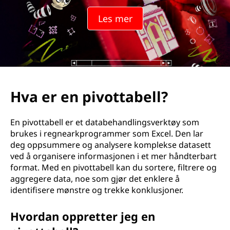
o
Les mer
t
t
a
b
Hva er en pivottabell?
e
En pivottabell er et databehandlingsverktøy som
l
brukes i regnearkprogrammer som Excel. Den lar
deg oppsummere og analysere komplekse datasett
l
ved å organisere informasjonen i et mer håndterbart
format. Med en pivottabell kan du sortere, filtrere og
?
aggregere data, noe som gjør det enklere å
identifisere mønstre og trekke konklusjoner.
Hvordan oppretter jeg en