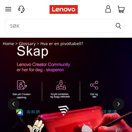
H
gå til hovedinnhold
v
a
e
Home
>
Glossary
> Hva er en pivottabell?
r
e
n
p
i
v