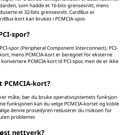
ndarden, som hadde et 16-bits grensesnitt, mens
userte et 32-bits grensesnitt. CardBus er
rdBus-kort kan brukes i PCMCIA-spor.
PCI-spor?
 PCI-spor (Peripheral Component Interconnect). PCI-
skort, mens PCMCIA-kort er beregnet for eksterne
konvertere PCMCIA-kort til PCI-spor, men de er ikke
et PCMCIA-kort?
ikker måte, bør du bruke operativsystemets funksjon
nne funksjonen kan du velge PCMCIA-kortet og koble
 følge denne prosedyren reduserer du risikoen for
 uten problemer.
øst nettverk?