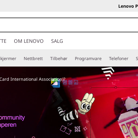
Lenovo P
TTE
OM LENOVO
SALG
Skjermer
Nettbrett
Tilbehør
Programvare
Telefoner
S
rd International Association)?