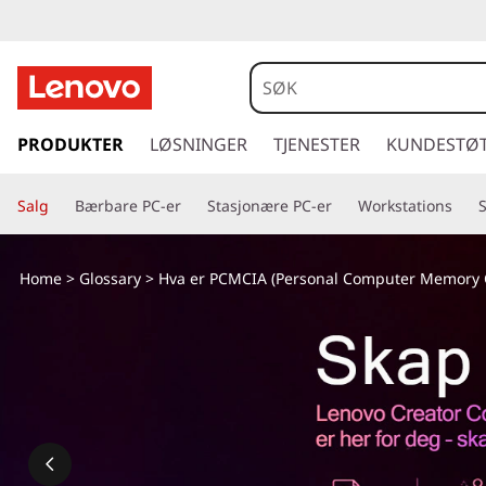
g
å
PRODUKTER
LØSNINGER
TJENESTER
KUNDESTØ
t
i
Salg
Bærbare PC-er
Stasjonære PC-er
Workstations
l
h
o
Home
>
Glossary
> Hva er PCMCIA (Personal Computer Memory Ca
v
e
d
i
n
n
h
o
l