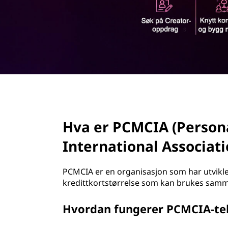
d
page hero 2/3
Hva er PCMCIA (Perso
International Associati
PCMCIA er en organisasjon som har utviklet
kredittkortstørrelse som kan brukes sam
Hvordan fungerer PCMCIA-te