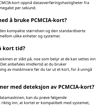
PCMCIA-kort oppnå dataoverføringshastigheter fra
s megabit per sekund.
 med å bruke PCMCIA-kort?
den kompakte størrelsen og den standardiserte
 mellom ulike enheter og systemer.
 kort tid?
kinen er slått på, noe som betyr at de kan settes inn
 Det anbefales imidlertid at du bruker
ing av maskinvare før du tar ut et kort, for å unngå
emer med deteksjon av PCMCIA-kort?
 datamaskinen, kan du prøve følgende
tt riktig inn, at kortet er kompatibelt med systemet,