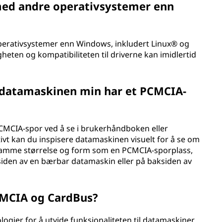
med andre operativsystemer enn
operativsystemer enn Windows, inkludert Linux® og
gheten og kompatibiliteten til driverne kan imidlertid
 datamaskinen min har et PCMCIA-
CMCIA-spor ved å se i brukerhåndboken eller
tivt kan du inspisere datamaskinen visuelt for å se om
samme størrelse og form som en PCMCIA-sporplass,
orsiden av en bærbar datamaskin eller på baksiden av
CMCIA og CardBus?
ogier for å utvide funksjonaliteten til datamaskiner.