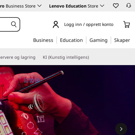
ro
Business Store
Lenovo Education
Store
Logg inn / opprett konto
Business
Education
Gaming
Skaper
ervere og lagring
KI (Kunstig intelligens)