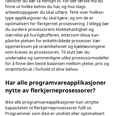
faktorer du bør ta hensyn til. For det første må du
finne ut hvilke behov du har, og hva slags
arbeidsoppgaver du skal utføre. Tenk over hvilken
type applikasjoner du skal kjøre, og om de er
optimalisert for flerkjernet prosessering. I tillegg bør
du vurdere prosessorens klokkehastighet og
størrelse på hurtigbufferen, ettersom disse kan
påvirke ytelsen for enkelttrådede prosesser. Vær
oppmerksom på strømbehovet og kjøleløsningene
som kreves av prosessoren. Til slutt bør du
undersøke og sammenligne ulike prosessormodeller
for å finne den beste balansen mellom ytelse, pris og
strømforbruk i forhold til dine behov.
Har alle programvareapplikasjoner
nytte av flerkjerneprosessorer?
Ikke alle programvareapplikasjoner kan utnytte
kapasiteten til flerkjerneprosessorer fullt ut.
Programmer som ikke er utviklet eller optimalisert