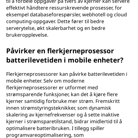
til å fordele oppgaver på tvers av kjerner kan servere
effektivt håndtere ressurskrevende prosesser, for
eksempel databaseforespørsler, webhotell og cloud
computing-oppgaver. Dette fører til bedre
serverytelse, økt skalerbarhet og en bedre
brukeropplevelse.
Påvirker en flerkjerneprosessor
batterilevetiden i mobile enheter?
Flerkjerneprosessorer kan påvirke batterilevetiden i
mobile enheter. Selv om moderne
flerkjerneprosessorer er utformet med
strømsparende funksjoner, kan det å kjøre flere
kjerner samtidig forbruke mer strøm. Fremskritt
innen strømstyringsteknikker, som dynamisk
skalering av kjernefrekvenser og å sette inaktive
kjerner i strømsparetilstand, bidrar imidlertid til å
optimalisere batteribruken. I tillegg spiller
programvareoptimalisering, som