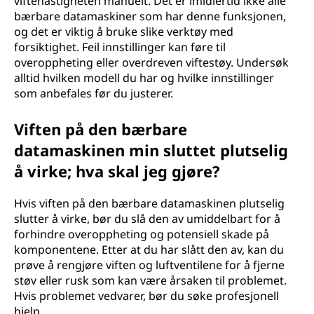
viftehastigheten manuelt. Det er imidlertid ikke alle
bærbare datamaskiner som har denne funksjonen,
og det er viktig å bruke slike verktøy med
forsiktighet. Feil innstillinger kan føre til
overoppheting eller overdreven viftestøy. Undersøk
alltid hvilken modell du har og hvilke innstillinger
som anbefales før du justerer.
Viften på den bærbare
datamaskinen min sluttet plutselig
å virke; hva skal jeg gjøre?
Hvis viften på den bærbare datamaskinen plutselig
slutter å virke, bør du slå den av umiddelbart for å
forhindre overoppheting og potensiell skade på
komponentene. Etter at du har slått den av, kan du
prøve å rengjøre viften og luftventilene for å fjerne
støv eller rusk som kan være årsaken til problemet.
Hvis problemet vedvarer, bør du søke profesjonell
hjelp.