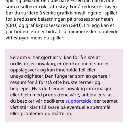
Spilling belaster den bærbare PC-en din hardt, noe
som resulterer i økt viftestøy. For å redusere støyen
bør du vurdere å senke grafikkinnstillingene i spillet
for å redusere belastningen på prosessorenheten
(CPU) og grafikkprosessoren (GPU). I tillegg kan et
par hodetelefoner bidra til å minimere den opplevde
viftestøyen mens du spiller.
Selv om vi har gjort alt vi kan for å sikre at
ordlisten er nøyaktig, er den kun ment som et
oppslagsverk og kan inneholde feil eller
unøyaktigheter. Den fungerer som en generell
ressurs for å forstå ofte brukte termer og
begreper. Hvis du trenger nøyaktig informasjon
eller hjelp med produktene våre, anbefaler vi at
du besøker vår dedikerte
supportside
, der teamet
vårt står klar til å svare på eventuelle spørsmål
eller problemer du måtte ha.