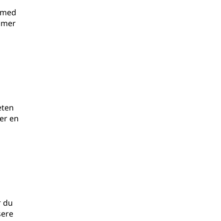
t med
å mer
eten
ler en
r du
sere