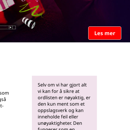
Les mer
Selv om vi har gjort alt
vi kan for å sikre at
y som
ordlisten er nøyaktig, er
gså
den kun ment som et
t-
oppslagsverk og kan
inneholde feil eller
unøyaktigheter. Den
fungerer som en