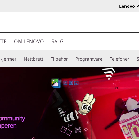
Lenovo P
TTE
OM LENOVO
SALG
Skjermer
Nettbrett
Tilbehør
Programvare
Telefoner
S