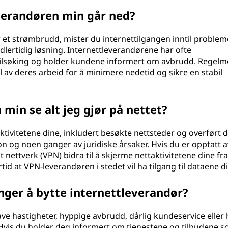
everandøren min går ned?
 et strømbrudd, mister du internettilgangen inntil problem
lertidig løsning. Internettleverandørene har ofte
eilsøking og holder kundene informert om avbrudd. Regelm
 av deres arbeid for å minimere nedetid og sikre en stabil
min se alt jeg gjør på nettet?
tivitetene dine, inkludert besøkte nettsteder og overført d
n og noen ganger av juridiske årsaker. Hvis du er opptatt a
t nettverk (VPN) bidra til å skjerme nettaktivitetene dine fra
id at VPN-leverandøren i stedet vil ha tilgang til dataene d
nger å bytte internettleverandør?
ave hastigheter, hyppige avbrudd, dårlig kundeservice eller 
. Hvis du holder deg informert om tjenestene og tilbudene s