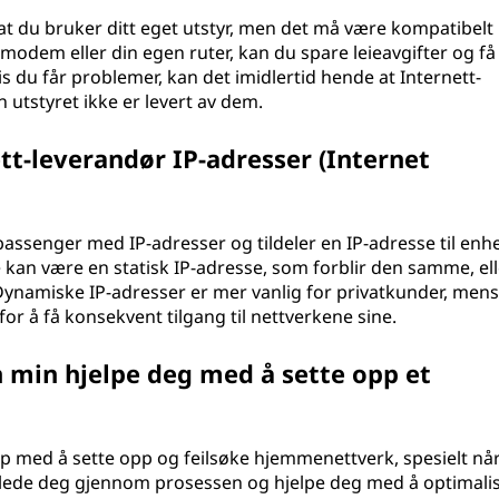
r at du bruker ditt eget utstyr, men det må være kompatibel
 modem eller din egen ruter, kan du spare leieavgifter og f
s du får problemer, kan det imidlertid hende at Internett-
 utstyret ikke er levert av dem.
tt-leverandør IP-adresser (Internet
assenger med IP-adresser og tildeler en IP-adresse til enh
te kan være en statisk IP-adresse, som forblir den samme, el
ynamiske IP-adresser er mer vanlig for privatkunder, mens
for å få konsekvent tilgang til nettverkene sine.
 min hjelpe deg med å sette opp et
lp med å sette opp og feilsøke hjemmenettverk, spesielt nå
eilede deg gjennom prosessen og hjelpe deg med å optimali