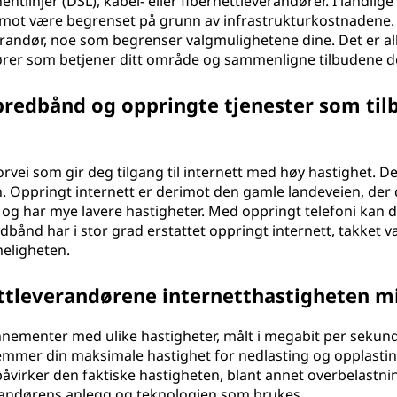
ntlinjer (DSL), kabel- eller fibernettleverandører. I landlige
mot være begrenset på grunn av infrastrukturkostnadene
erandør, noe som begrenser valgmulighetene dine. Det er all
ndører som betjener ditt område og sammenligne tilbudene d
bredbånd og oppringte tjenester som til
i som gir deg tilgang til internett med høy hastighet. De
en. Oppringt internett er derimot den gamle landeveien, der
il og har mye lavere hastigheter. Med oppringt telefoni kan d
dbånd har i stor grad erstattet oppringt internett, takket 
eligheten.
ttleverandørene internetthastigheten m
nnementer med ulike hastigheter, målt i megabit per sekun
mmer din maksimale hastighet for nedlasting og opplastin
påvirker den faktiske hastigheten, blant annet overbelastnin
erandørens anlegg og teknologien som brukes.