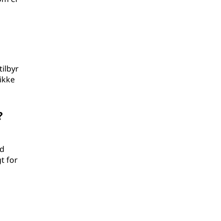
tilbyr
ikke
?
ed
t for