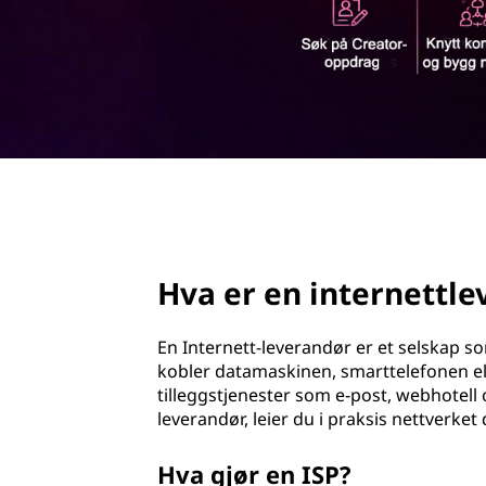
e
d
r
n
e
t
page hero 2/3
t
l
Hva er en internettle
e
En Internett-leverandør er et selskap s
v
kobler datamaskinen, smarttelefonen el
tilleggstjenester som e-post, webhotell 
e
leverandør, leier du i praksis nettverke
r
Hva gjør en ISP?