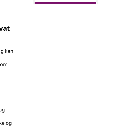
å
vat
 og kan
 som
 og
ke og