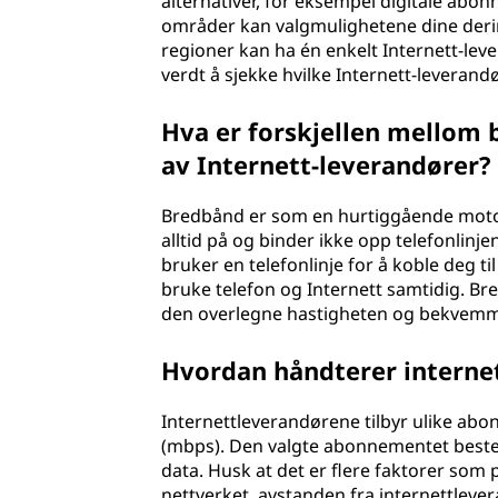
?
alternativer, for eksempel digitale abonne
områder kan valgmulighetene dine deri
regioner kan ha én enkelt Internett-lev
verdt å sjekke hvilke Internett-levera
Hva er forskjellen mellom 
av Internett-leverandører?
Bredbånd er som en hurtiggående motorve
alltid på og binder ikke opp telefonlinj
bruker en telefonlinje for å koble deg t
bruke telefon og Internett samtidig. Bre
den overlegne hastigheten og bekvemm
Hvordan håndterer interne
Internettleverandørene tilbyr ulike abo
(mbps). Den valgte abonnementet beste
data. Husk at det er flere faktorer som 
nettverket, avstanden fra internettlev