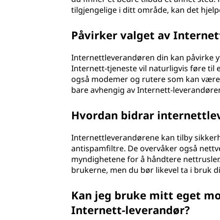
tilgjengelige i ditt område, kan det hjel
Påvirker valget av Interne
Internettleverandøren din kan påvirke yt
Internett-tjeneste vil naturligvis føre t
også modemer og rutere som kan være effe
bare avhengig av Internett-leverandøre
Hvordan bidrar internettle
Internettleverandørene kan tilby sikke
antispamfiltre. De overvåker også nettv
myndighetene for å håndtere nettrusler. D
brukerne, men du bør likevel ta i bruk d
Kan jeg bruke mitt eget mo
Internett-leverandør?