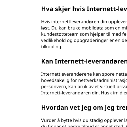
Hva skjer hvis Internett-l
Hvis internettleverandøren din opplever
løst. Du kan bruke mobildata som en mid
kundestøtteteam som hjelper til med f
vedlikehold og oppgraderinger er en del
tilkobling.
Kan Internett-leverandøren 
Internettleverandørene kan spore nettak
hovedsakelig for nettverksadministrasjo
personvern, kan bruk av et virtuelt priva
Internett-leverandøren din. Husk imidlert
Hvordan vet jeg om jeg tre
Vurder å bytte hvis du stadig opplever l
du finner et bedre tilbud et annet sted