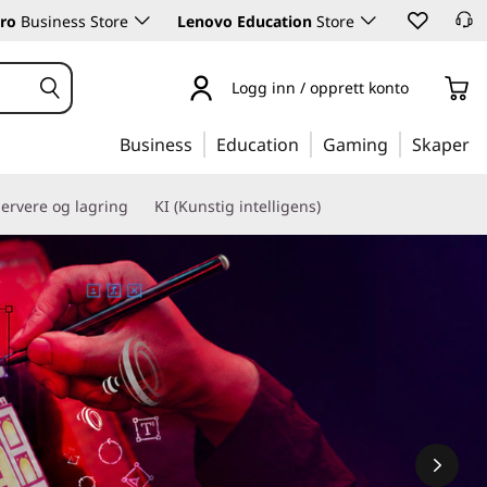
ro
Business Store
Lenovo Education
Store
Logg inn / opprett konto
Business
Education
Gaming
Skaper
ervere og lagring
KI (Kunstig intelligens)