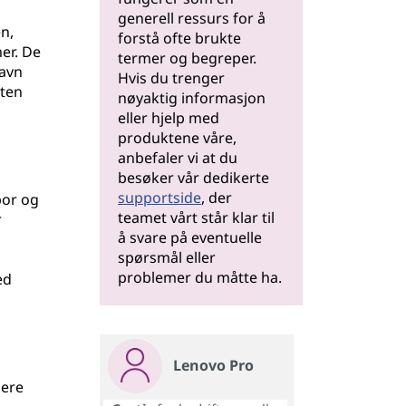
generell ressurs for å
en,
forstå ofte brukte
er. De
termer og begreper.
navn
Hvis du trenger
uten
nøyaktig informasjon
eller hjelp med
produktene våre,
anbefaler vi at du
besøker vår dedikerte
supportside
, der
bor og
teamet vårt står klar til
r
å svare på eventuelle
spørsmål eller
problemer du måtte ha.
ed
Lenovo Pro
lere