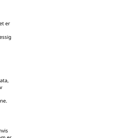
et er
essig
ata,
v
ine.
hvis
om er