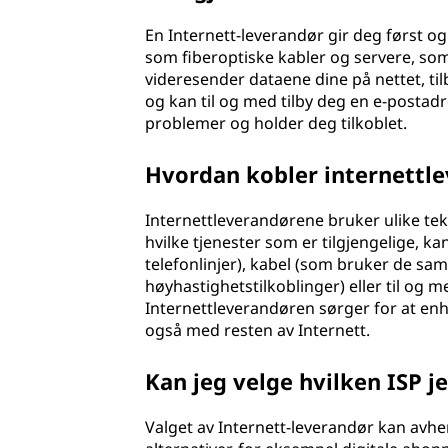
a
En Internett-leverandør gir deg først og f
som fiberoptiske kabler og servere, som
n
videresender dataene dine på nettet, ti
og kan til og med tilby deg en e-postad
d
problemer og holder deg tilkoblet.
ø
Hvordan kobler internettle
r
Internettleverandørene bruker ulike tekn
(
hvilke tjenester som er tilgjengelige, ka
telefonlinjer), kabel (som bruker de sam
I
høyhastighetstilkoblinger) eller til og m
Internettleverandøren sørger for at e
S
også med resten av Internett.
P
Kan jeg velge hvilken ISP je
)
Valget av Internett-leverandør kan avhe