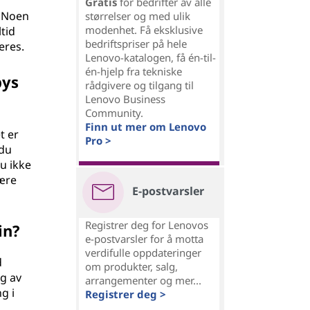
Gratis
for bedrifter av alle
. Noen
størrelser og med ulik
modenhet. Få eksklusive
tid
bedriftspriser på hele
eres.
Lenovo-katalogen, få én-til-
én-hjelp fra tekniske
bys
rådgivere og tilgang til
Lenovo Business
Community.
Finn ut mer om Lenovo
t er
Pro >
 du
u ikke
være
E-postvarsler
Registrer deg for Lenovos
in?
e-postvarsler for å motta
verdifulle oppdateringer
d
om produkter, salg,
g av
arrangementer og mer...
g i
Registrer deg >