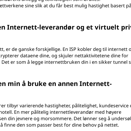
ttverkene sine slik at du får best mulig hastighet basert p
n Internett-leverandør og et virtuelt pri
tt, er de ganske forskjellige. En ISP kobler deg til internett
krypterer dataene dine, og skjuler nettaktivitetene dine for
. Det er som å legge internettbruken din i en sikker tunnel
en min å bruke en annen Internett-
rer tilbyr varierende hastigheter, pålitelighet, kundeservice
hotell. En mer pålitelig internettleverandør med høyere
lsen din jevnere og morsommere. Det lønner seg å undersø
å finne den som passer best for dine behov på nettet.