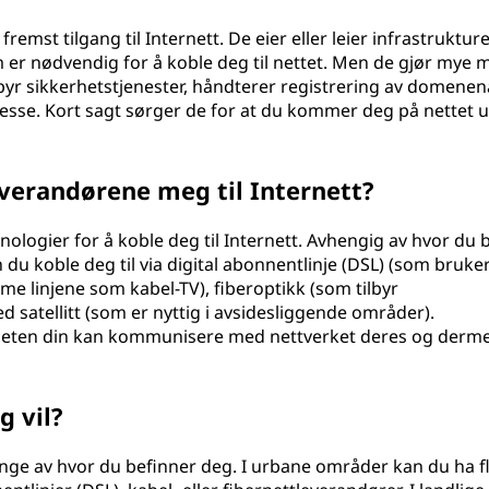
remst tilgang til Internett. De eier eller leier infrastruktur
 er nødvendig for å koble deg til nettet. Men de gjør mye m
lbyr sikkerhetstjenester, håndterer registrering av domene
resse. Kort sagt sørger de for at du kommer deg på nettet 
verandørene meg til Internett?
ologier for å koble deg til Internett. Avhengig av hvor du 
n du koble deg til via digital abonnentlinje (DSL) (som bruke
me linjene som kabel-TV), fiberoptikk (som tilbyr
ed satellitt (som er nyttig i avsidesliggende områder).
nheten din kan kommunisere med nettverket deres og derm
g vil?
nge av hvor du befinner deg. I urbane områder kan du ha f