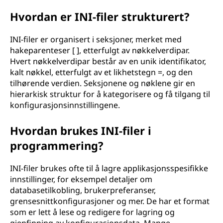
s
Hvordan er INI-filer strukturert?
f
INI-filer er organisert i seksjoner, merket med
hakeparenteser [ ], etterfulgt av nøkkelverdipar.
i
Hvert nøkkelverdipar består av en unik identifikator,
kalt nøkkel, etterfulgt av et likhetstegn =, og den
l
tilhørende verdien. Seksjonene og nøklene gir en
hierarkisk struktur for å kategorisere og få tilgang til
(
konfigurasjonsinnstillingene.
I
Hvordan brukes INI-filer i
N
programmering?
I
INI-filer brukes ofte til å lagre applikasjonsspesifikke
innstillinger, for eksempel detaljer om
)
databasetilkobling, brukerpreferanser,
grensesnittkonfigurasjoner og mer. De har et format
?
som er lett å lese og redigere for lagring og