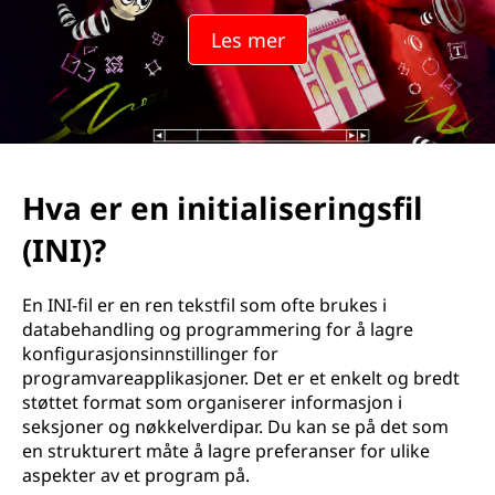
t
Les mer
i
a
l
i
Hva er en initialiseringsfil
s
(INI)?
e
En INI-fil er en ren tekstfil som ofte brukes i
r
databehandling og programmering for å lagre
konfigurasjonsinnstillinger for
i
programvareapplikasjoner. Det er et enkelt og bredt
støttet format som organiserer informasjon i
n
seksjoner og nøkkelverdipar. Du kan se på det som
en strukturert måte å lagre preferanser for ulike
g
aspekter av et program på.