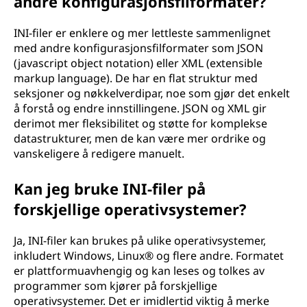
andre konfigurasjonsfilformater?
INI-filer er enklere og mer lettleste sammenlignet
med andre konfigurasjonsfilformater som JSON
(javascript object notation) eller XML (extensible
markup language). De har en flat struktur med
seksjoner og nøkkelverdipar, noe som gjør det enkelt
å forstå og endre innstillingene. JSON og XML gir
derimot mer fleksibilitet og støtte for komplekse
datastrukturer, men de kan være mer ordrike og
vanskeligere å redigere manuelt.
Kan jeg bruke INI-filer på
forskjellige operativsystemer?
Ja, INI-filer kan brukes på ulike operativsystemer,
inkludert Windows, Linux® og flere andre. Formatet
er plattformuavhengig og kan leses og tolkes av
programmer som kjører på forskjellige
operativsystemer. Det er imidlertid viktig å merke