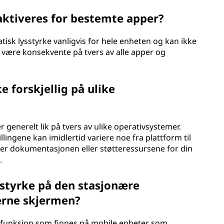
aktiveres for bestemte apper?
tisk lysstyrke vanligvis for hele enheten og kan ikke
l være konsekvente på tvers av alle apper og
 forskjellig på ulike
r generelt lik på tvers av ulike operativsystemer.
lingene kan imidlertid variere noe fra plattform til
rer dokumentasjonen eller støtteressursene for din
.
sstyrke på den stasjonære
erne skjermen?
n funksjon som finnes på mobile enheter som