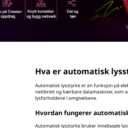
d
page hero 2/3
Hva er automatisk lyss
Automatisk lysstyrke er en funksjon på ele
nettbrett og bærbare datamaskiner, som au
lysforholdene i omgivelsene.
Hvordan fungerer automatisk
Automatisk lysstyrke bruker innebygde lyss