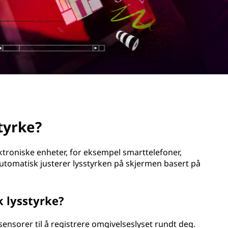
tyrke?
ktroniske enheter, for eksempel smarttelefoner,
tomatisk justerer lysstyrken på skjermen basert på
 lysstyrke?
ensorer til å registrere omgivelseslyset rundt deg.