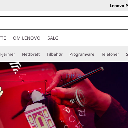
Lenovo P
TTE
OM LENOVO
SALG
Skjermer
Nettbrett
Tilbehør
Programvare
Telefoner
S