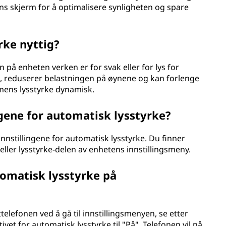
ns skjerm for å optimalisere synligheten og spare
rke nyttig?
 på enheten verken er for svak eller for lys for
et, reduserer belastningen på øynene og kan forlenge
rmens lysstyrke dynamisk.
ngene for automatisk lysstyrke?
innstillingene for automatisk lysstyrke. Du finner
t eller lysstyrke-delen av enhetens innstillingsmeny.
omatisk lysstyrke på
elefonen ved å gå til innstillingsmenyen, se etter
tivet for automatisk lysstyrke til "På". Telefonen vil nå