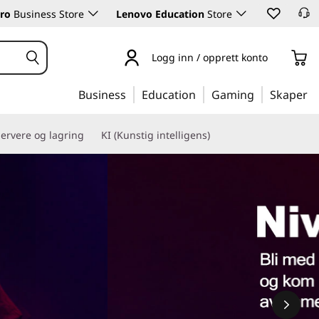
ro
Business Store
Lenovo Education
Store
Logg inn / opprett konto
Business
Education
Gaming
Skaper
ervere og lagring
KI (Kunstig intelligens)