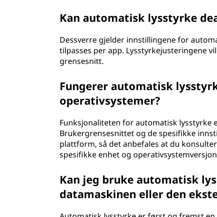
Kan automatisk lysstyrke de
Dessverre gjelder innstillingene for automa
tilpasses per app. Lysstyrkejusteringene vi
grensesnitt.
Fungerer automatisk lysstyrke
operativsystemer?
Funksjonaliteten for automatisk lysstyrke e
Brukergrensesnittet og de spesifikke innstil
plattform, så det anbefales at du konsulte
spesifikke enhet og operativsystemversjon
Kan jeg bruke automatisk ly
datamaskinen eller den ekst
Automatisk lysstyrke er først og fremst e