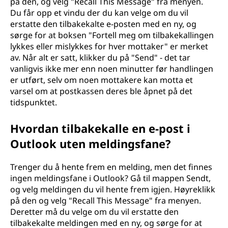
på den, og velg "Recall This Message" fra menyen.
Du får opp et vindu der du kan velge om du vil
erstatte den tilbakekalte e-posten med en ny, og
sørge for at boksen "Fortell meg om tilbakekallingen
lykkes eller mislykkes for hver mottaker" er merket
av. Når alt er satt, klikker du på "Send" - det tar
vanligvis ikke mer enn noen minutter før handlingen
er utført, selv om noen mottakere kan motta et
varsel om at postkassen deres ble åpnet på det
tidspunktet.
Hvordan tilbakekalle en e-post i
Outlook uten meldingsfane?
Trenger du å hente frem en melding, men det finnes
ingen meldingsfane i Outlook? Gå til mappen Sendt,
og velg meldingen du vil hente frem igjen. Høyreklikk
på den og velg "Recall This Message" fra menyen.
Deretter må du velge om du vil erstatte den
tilbakekalte meldingen med en ny, og sørge for at