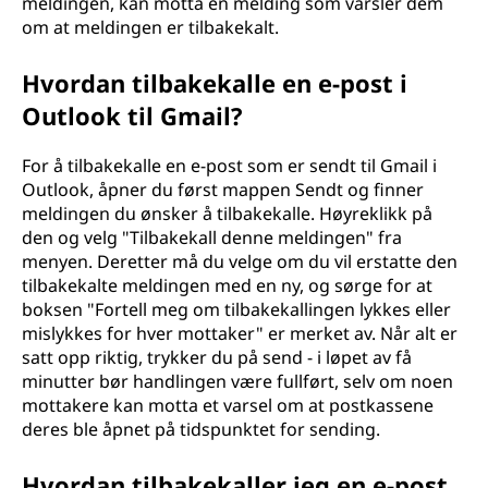
meldingen, kan motta en melding som varsler dem
om at meldingen er tilbakekalt.
Hvordan tilbakekalle en e-post i
Outlook til Gmail?
For å tilbakekalle en e-post som er sendt til Gmail i
Outlook, åpner du først mappen Sendt og finner
meldingen du ønsker å tilbakekalle. Høyreklikk på
den og velg "Tilbakekall denne meldingen" fra
menyen. Deretter må du velge om du vil erstatte den
tilbakekalte meldingen med en ny, og sørge for at
boksen "Fortell meg om tilbakekallingen lykkes eller
mislykkes for hver mottaker" er merket av. Når alt er
satt opp riktig, trykker du på send - i løpet av få
minutter bør handlingen være fullført, selv om noen
mottakere kan motta et varsel om at postkassene
deres ble åpnet på tidspunktet for sending.
Hvordan tilbakekaller jeg en e-post