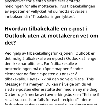
alternativer for å enten slette eller erstatte
meldingen for alle mottakere. Hvis tilbakekallingen
av e-posten er vellykket, vil du motta et varsel i
innboksen din "Tilbakekallingen lyktes".
Hvordan tilbakekalle en e-post i
Outlook uten at mottakeren vet om
det?
Ved hjelp av tilbakekallingsfunksjonen i Outlook er
det mulig å tilbakekalle en e-post i Outlook så lenge
den ikke har blitt lest. For å tilbakekalle e-
postmeldingen må du åpne mappen Sendte
elementer og finne e-posten du ønsker å
tilbakekalle. Høyreklikk på den og velg "Recall This
Message" fra menyen. Du kan nå velge om du vil
slette e-posten eller erstatte den med en ny melding.
Du bør også merke av i avmerkingsboksen "Tell me if
recall succeeds or fails for each recipient" - dette
forhindrer at det sendes et varsel til brukeren om at