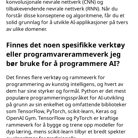
konvolusjonale nevrale nettverk (CNN) og
tilbakevendende nevrale nettverk (RNN). Når du
forstår disse konseptene og algoritmene, får du et
solid grunnlag for å utvikle AI-applikasjoner på tvers
av ulike domener.
Finnes det noen spesifikke verktøy
eller programvarerammeverk jeg
bør bruke for å programmere AI?
Det finnes flere verktøy og rammeverk for
programmering av kunstig intelligens, og hvert av
dem har sine styrker og formål. Python er det mest
populære programmeringsspråket for AI-utvikling
på grunn av sin enkelhet og omfattende biblioteker
som TensorFlow, PyTorch, scikit-learn, Keras og
OpenAI Gym. TensorFlow og PyTorch er kraftige
rammeverk for å bygge og trene opp modeller for
dyp læring, mens scikit-learn tilbyr et bredt spekter