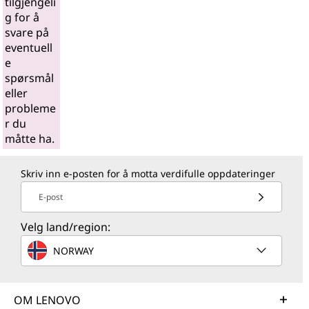
tilgjengeli
g for å
svare på
eventuell
e
spørsmål
eller
probleme
r du
måtte ha.
Skriv inn e-posten for å motta verdifulle oppdateringer
E-post
Velg land/region:
NORWAY
OM LENOVO