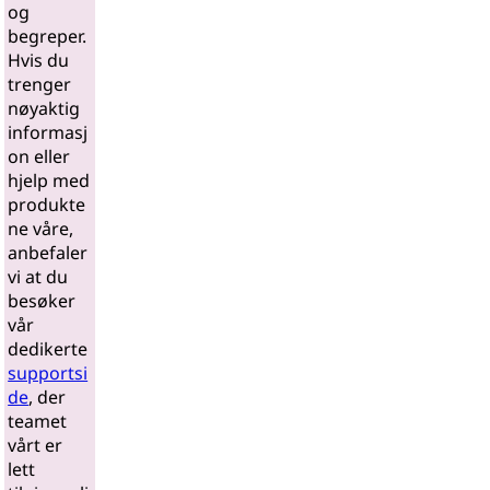
og
begreper.
Hvis du
trenger
nøyaktig
informasj
on eller
hjelp med
produkte
ne våre,
anbefaler
vi at du
besøker
vår
dedikerte
supportsi
de
, der
teamet
vårt er
lett