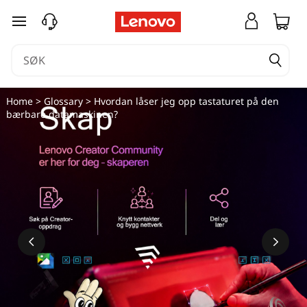
H
gå til hovedinnhold
v
o
r
Home
>
Glossary
> Hvordan låser jeg opp tastaturet på den
bærbare datamaskinen?
d
a
n
l
å
s