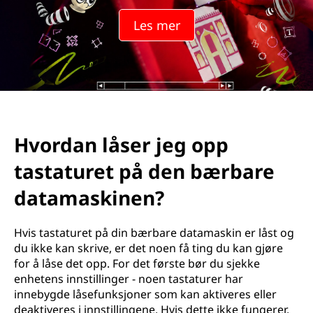
e
Les mer
r
d
u
o
Hvordan låser jeg opp
p
tastaturet på den bærbare
p
datamaskinen?
t
Hvis tastaturet på din bærbare datamaskin er låst og
a
du ikke kan skrive, er det noen få ting du kan gjøre
for å låse det opp. For det første bør du sjekke
s
enhetens innstillinger - noen tastaturer har
innebygde låsefunksjoner som kan aktiveres eller
t
deaktiveres i innstillingene. Hvis dette ikke fungerer,