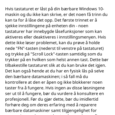
b
Hvis tastaturet er låst på din bærbare Windows 10-
æ
maskin og du ikke kan skrive, er det noen få trinn du
kan ta for å låse det opp. Det første trinnet er å
r
sjekke innstillingene på enheten din - noen
tastaturer har innebygde låsefunksjoner som kan
b
aktiveres eller deaktiveres i innstillingsmenyen. Hvis
dette ikke løser problemet, kan du prøve å holde
a
nede "FN"-tasten (nederst til venstre på tastaturet)
og trykke på "Scroll Lock"-tasten samtidig som du
r
trykker på en hvilken som helst annen tast. Dette bør
tilbakestille tastaturet slik at du kan bruke det igjen.
d
Det kan også hende at du har en fysisk lås på selve
den bærbare datamaskinen; i så fall må du
a
kontrollere at den er åpen og ikke blokkerer noen
taster fra å fungere. Hvis ingen av disse løsningene
t
ser ut til å fungere, bør du vurdere å konsultere en
profesjonell. Før du gjør dette, bør du imidlertid
a
forhøre deg om deres erfaring med å reparere
m
bærbare datamaskiner samt tilgjengelighet for