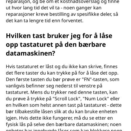
reparasjon, og be om et kostnadsoverslag og finne
a
ut hvor lang tid det vil ta - noen ganger kan
reparasjoner kreve bestilling av spesifikke deler, så
s
det kan ta lengre tid enn forventet.
k
Hvilken tast bruker jeg for å låse
opp tastaturet på den bærbare
i
datamaskinen?
n
Hvis tastaturet er låst og du ikke kan skrive, finnes
?
det flere taster du kan trykke på for å låse det opp.
Den første tasten du bør prøve er "FN"-tasten, som
vanligvis befinner seg nederst til venstre på
tastaturet. Mens du trykker ned denne tasten, kan
du prøve å trykke på "Scroll Lock", "Num Lock" eller
en hvilken som helst annen tast på tastaturet - dette
bør tilbakestille låsen slik at du kan bruke enheten
igjen. Hvis dette ikke fungerer, må du se etter en
fysisk lås på selve den bærbare datamaskinen; noen
enheter har innebygde låser som kan blokkere noen