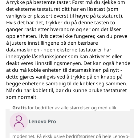
å trykke på bestemte taster. Først må du sjekke om
det eksterne tastaturet ditt har en låsetast (som
vanligvis er plassert øverst til høyre på tastaturet).
Hvis det har det, trykker du på denne tasten to
ganger raskt etter hverandre og ser om det låser
opp enheten. Hvis dette ikke fungerer, kan du prøve
å justere innstillingene på den bærbare
datamaskinen - noen eksterne tastaturer har
innebygde låsefunksjoner som kan aktiveres eller
deaktiveres i innstillingsmenyen. Det kan også hende
at du må koble enheten til datamaskinen på nytt -
dette gjøres vanligvis ved å trykke på en knapp på
begge enhetene samtidig til de kobler seg sammen.
Når du har koblet til, bør du kunne bruke tastaturet
som normalt.
Gratis
for bedrifter av alle størrelser og med ulik
Lenovo Pro
modenhet. Få eksklusive bedriftspriser på hele Lenovo-