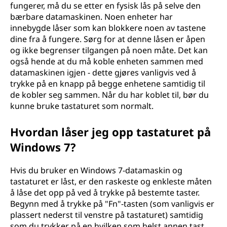
fungerer, må du se etter en fysisk lås på selve den
bærbare datamaskinen. Noen enheter har
innebygde låser som kan blokkere noen av tastene
dine fra å fungere. Sørg for at denne låsen er åpen
og ikke begrenser tilgangen på noen måte. Det kan
også hende at du må koble enheten sammen med
datamaskinen igjen - dette gjøres vanligvis ved å
trykke på en knapp på begge enhetene samtidig til
de kobler seg sammen. Når du har koblet til, bør du
kunne bruke tastaturet som normalt.
Hvordan låser jeg opp tastaturet på
Windows 7?
Hvis du bruker en Windows 7-datamaskin og
tastaturet er låst, er den raskeste og enkleste måten
å låse det opp på ved å trykke på bestemte taster.
Begynn med å trykke på "Fn"-tasten (som vanligvis er
plassert nederst til venstre på tastaturet) samtidig
som du trykker på en hvilken som helst annen tast.