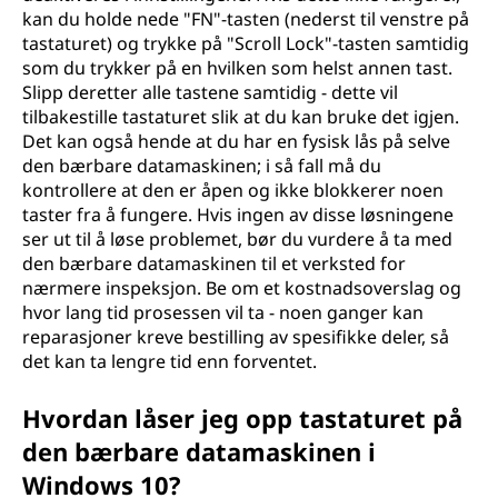
kan du holde nede "FN"-tasten (nederst til venstre på
a
tastaturet) og trykke på "Scroll Lock"-tasten samtidig
t
som du trykker på en hvilken som helst annen tast.
Slipp deretter alle tastene samtidig - dette vil
u
tilbakestille tastaturet slik at du kan bruke det igjen.
Det kan også hende at du har en fysisk lås på selve
r
den bærbare datamaskinen; i så fall må du
kontrollere at den er åpen og ikke blokkerer noen
e
taster fra å fungere. Hvis ingen av disse løsningene
ser ut til å løse problemet, bør du vurdere å ta med
t
den bærbare datamaskinen til et verksted for
nærmere inspeksjon. Be om et kostnadsoverslag og
p
hvor lang tid prosessen vil ta - noen ganger kan
reparasjoner kreve bestilling av spesifikke deler, så
å
det kan ta lengre tid enn forventet.
e
Hvordan låser jeg opp tastaturet på
den bærbare datamaskinen i
n
Windows 10?