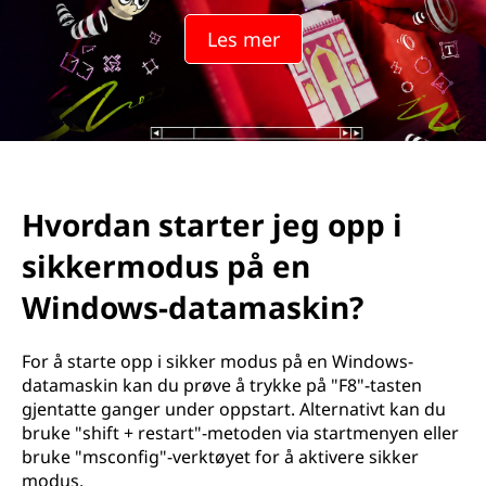
r
Les mer
t
e
r
j
Hvordan starter jeg opp i
e
sikkermodus på en
g
Windows-datamaskin?
o
For å starte opp i sikker modus på en Windows-
p
datamaskin kan du prøve å trykke på "F8"-tasten
gjentatte ganger under oppstart. Alternativt kan du
p
bruke "shift + restart"-metoden via startmenyen eller
bruke "msconfig"-verktøyet for å aktivere sikker
i
modus.