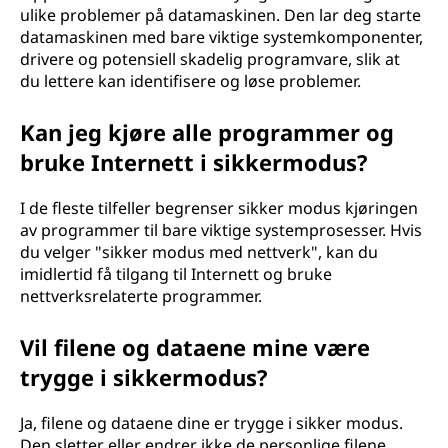
i
ulike problemer på datamaskinen. Den lar deg starte
datamaskinen med bare viktige systemkomponenter,
n
drivere og potensiell skadelig programvare, slik at
du lettere kan identifisere og løse problemer.
?
Kan jeg kjøre alle programmer og
bruke Internett i sikkermodus?
I de fleste tilfeller begrenser sikker modus kjøringen
av programmer til bare viktige systemprosesser. Hvis
du velger "sikker modus med nettverk", kan du
imidlertid få tilgang til Internett og bruke
nettverksrelaterte programmer.
Vil filene og dataene mine være
trygge i sikkermodus?
Ja, filene og dataene dine er trygge i sikker modus.
Den sletter eller endrer ikke de personlige filene