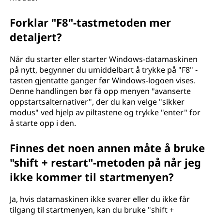
s
Forklar "F8"-tastmetoden mer
i
detaljert?
k
Når du starter eller starter Windows-datamaskinen
på nytt, begynner du umiddelbart å trykke på "F8" -
k
tasten gjentatte ganger før Windows-logoen vises.
Denne handlingen bør få opp menyen "avanserte
e
oppstartsalternativer", der du kan velge "sikker
modus" ved hjelp av piltastene og trykke "enter" for
r
å starte opp i den.
m
Finnes det noen annen måte å bruke
o
"shift + restart"-metoden på når jeg
ikke kommer til startmenyen?
d
u
Ja, hvis datamaskinen ikke svarer eller du ikke får
tilgang til startmenyen, kan du bruke "shift +