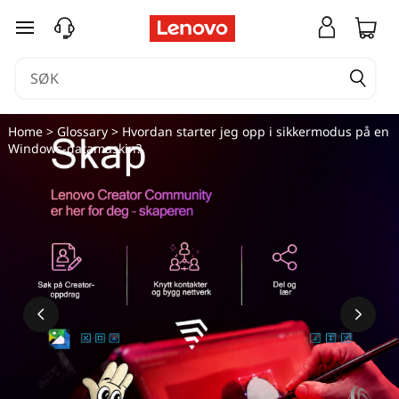
H
gå til hovedinnhold
v
o
r
Home
>
Glossary
> Hvordan starter jeg opp i sikkermodus på en
Windows-datamaskin?
d
a
n
s
t
a