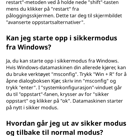
s
restart"-metoden ved å holde nede "shift"-tasten
mens du klikker på "restart" fra
p
påloggingsskjermen. Dette tar deg til skjermbildet
"avanserte oppstartsalternativer".
å
Kan jeg starte opp i sikkermodus
e
fra Windows?
n
Ja, du kan starte opp i sikkermodus fra Windows.
W
Hvis Windows-datamaskinen din allerede kjører, kan
du bruke verktøyet "msconfig". Trykk "Win + R" for å
i
åpne dialogboksen Kjør, skriv inn "msconfig" og
trykk "enter". I "systemkonfigurasjon"-vinduet går
n
du til "oppstart"-fanen, krysser av for "sikker
oppstart" og klikker på "ok". Datamaskinen starter
d
på nytt i sikker modus.
o
Hvordan går jeg ut av sikker modus
w
og tilbake til normal modus?