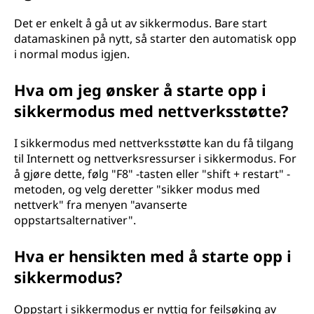
s
Det er enkelt å gå ut av sikkermodus. Bare start
datamaskinen på nytt, så starter den automatisk opp
-
i normal modus igjen.
d
Hva om jeg ønsker å starte opp i
a
sikkermodus med nettverksstøtte?
t
I sikkermodus med nettverksstøtte kan du få tilgang
til Internett og nettverksressurser i sikkermodus. For
a
å gjøre dette, følg "F8" -tasten eller "shift + restart" -
metoden, og velg deretter "sikker modus med
m
nettverk" fra menyen "avanserte
oppstartsalternativer".
a
Hva er hensikten med å starte opp i
s
sikkermodus?
k
Oppstart i sikkermodus er nyttig for feilsøking av