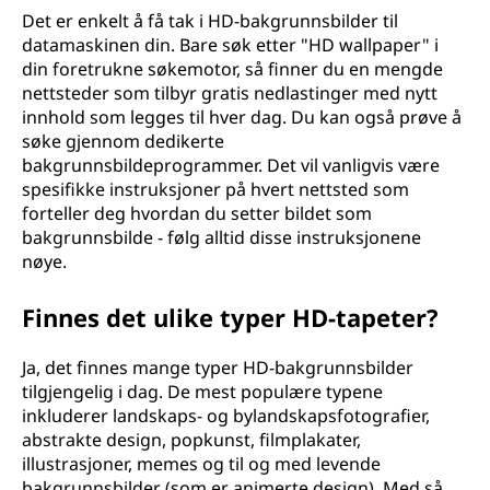
Det er enkelt å få tak i HD-bakgrunnsbilder til
datamaskinen din. Bare søk etter "HD wallpaper" i
din foretrukne søkemotor, så finner du en mengde
nettsteder som tilbyr gratis nedlastinger med nytt
innhold som legges til hver dag. Du kan også prøve å
søke gjennom dedikerte
bakgrunnsbildeprogrammer. Det vil vanligvis være
spesifikke instruksjoner på hvert nettsted som
forteller deg hvordan du setter bildet som
bakgrunnsbilde - følg alltid disse instruksjonene
nøye.
Finnes det ulike typer HD-tapeter?
Ja, det finnes mange typer HD-bakgrunnsbilder
tilgjengelig i dag. De mest populære typene
inkluderer landskaps- og bylandskapsfotografier,
abstrakte design, popkunst, filmplakater,
illustrasjoner, memes og til og med levende
bakgrunnsbilder (som er animerte design). Med så