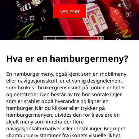
b
Les mer
u
r
g
e
Hva er en hamburgermeny?
r
En hamburgermeny, også kjent som en mobilmeny
m
eller navigasjonsskuff, er et vanlig designelement
som brukes i brukergrensesnitt på mobile enheter
e
og nettsteder. Den består av tre horisontale linjer
som er stablet oppå hverandre og ligner en
n
hamburger. Når du klikker eller trykker på
hamburgermenyen, utvides den for å avsløre en
y
skjult meny som inneholder flere
navigasjonsalternativer eller innstillinger. Begrepet
?
«hamburger» stammer fra ikonets visuelle likhet