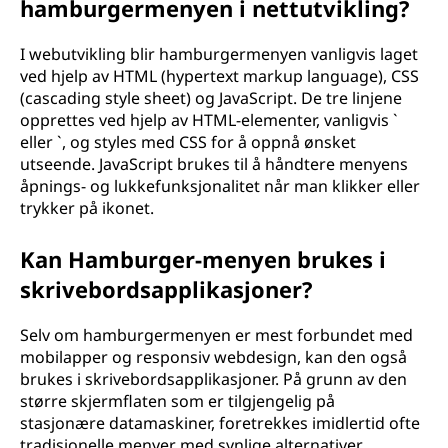
hamburgermenyen i nettutvikling?
I webutvikling blir hamburgermenyen vanligvis laget
ved hjelp av HTML (hypertext markup language), CSS
(cascading style sheet) og JavaScript. De tre linjene
opprettes ved hjelp av HTML-elementer, vanligvis `
eller `, og styles med CSS for å oppnå ønsket
utseende. JavaScript brukes til å håndtere menyens
åpnings- og lukkefunksjonalitet når man klikker eller
trykker på ikonet.
Kan Hamburger-menyen brukes i
skrivebordsapplikasjoner?
Selv om hamburgermenyen er mest forbundet med
mobilapper og responsiv webdesign, kan den også
brukes i skrivebordsapplikasjoner. På grunn av den
større skjermflaten som er tilgjengelig på
stasjonære datamaskiner, foretrekkes imidlertid ofte
tradisjonelle menyer med synlige alternativer.