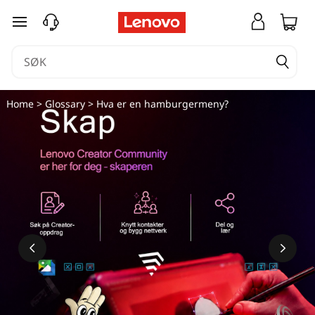
H
gå til hovedinnhold
v
a
e
Home
>
Glossary
> Hva er en hamburgermeny?
r
e
n
h
a
m