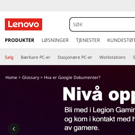
g
å
PRODUKTER
LØSNINGER
TJENESTER
KUNDESTØ
t
i
Salg
Bærbare PC-er
Stasjonære PC-er
Workstations
l
h
o
Home
>
Glossary
> Hva er Google Dokumenter?
v
e
d
i
n
n
h
o
l