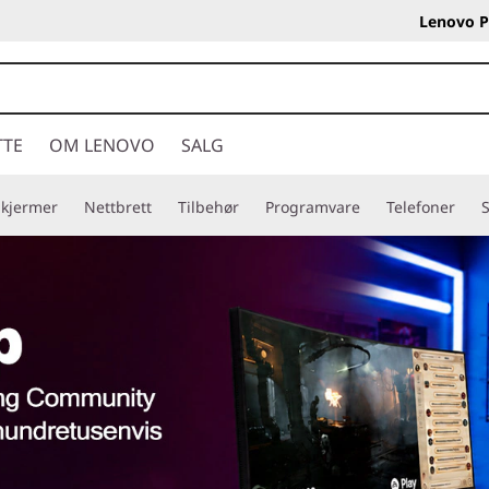
Lenovo P
TTE
OM LENOVO
SALG
Skjermer
Nettbrett
Tilbehør
Programvare
Telefoner
S