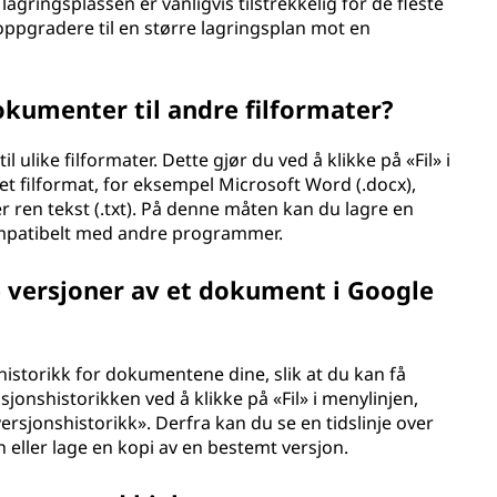
gringsplassen er vanligvis tilstrekkelig for de fleste
oppgradere til en større lagringsplan mot en
kumenter til andre filformater?
ulike filformater. Dette gjør du ved å klikke på «Fil» i
et filformat, for eksempel Microsoft Word (.docx),
r ren tekst (.txt). På denne måten kan du lagre en
ompatibelt med andre programmer.
ere versjoner av et dokument i Google
istorikk for dokumentene dine, slik at du kan få
visjonshistorikken ved å klikke på «Fil» i menylinjen,
ersjonshistorikk». Derfra kan du se en tidslinje over
n eller lage en kopi av en bestemt versjon.