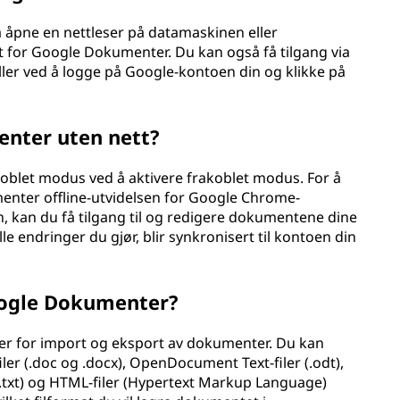
å åpne en nettleser på datamaskinen eller
t for Google Dokumenter. Du kan også få tilgang via
ler ved å logge på Google-kontoen din og klikke på
nter uten nett?
oblet modus ved å aktivere frakoblet modus. For å
enter offline-utvidelsen for Google Chrome-
en, kan du få tilgang til og redigere dokumentene dine
lle endringer du gjør, blir synkronisert til kontoen din
Google Dokumenter?
er for import og eksport av dokumenter. Du kan
er (.doc og .docx), OpenDocument Text-filer (.odt),
er (.txt) og HTML-filer (Hypertext Markup Language)