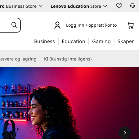
ro
Business Store
Lenovo Education
Store
Logg inn / opprett konto
Business
Education
Gaming
Skaper
ervere og lagring
KI (Kunstig intelligens)