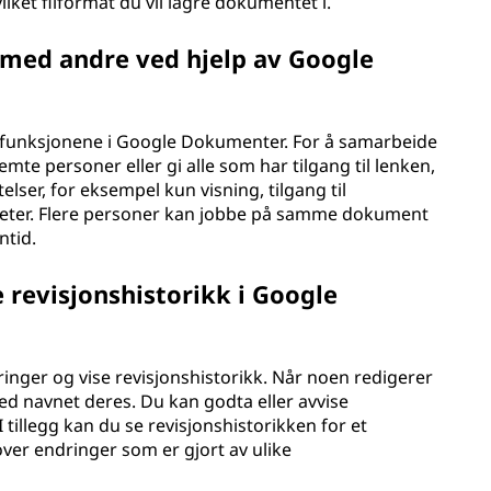
ilket filformat du vil lagre dokumentet i.
med andre ved hjelp av Google
 funksjonene i Google Dokumenter. For å samarbeide
e personer eller gi alle som har tilgang til lenken,
atelser, for eksempel kun visning, tilgang til
gheter. Flere personer kan jobbe på samme dokument
ntid.
 revisjonshistorikk i Google
inger og vise revisjonshistorikk. Når noen redigerer
d navnet deres. Du kan godta eller avvise
I tillegg kan du se revisjonshistorikken for et
over endringer som er gjort av ulike