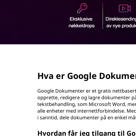
d
page hero 2/3
Hva er Google Dokume
Google Dokumenter er et gratis nettbaser
opprette, redigere og lagre dokumenter på 
tekstbehandling, som Microsoft Word, men 
alle enheter med internettforbindelse. 
i sanntid, dele dokumenter på en enkel måte 
Hvordan får jeg tilgang til 