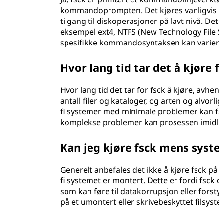
kommandoprompten. Det kjøres vanligvis m
tilgang til diskoperasjoner på lavt nivå. Det
eksempel ext4, NTFS (New Technology File S
spesifikke kommandosyntaksen kan variere
Hvor lang tid tar det å kjøre 
Hvor lang tid det tar for fsck å kjøre, avhen
antall filer og kataloger, og arten og alvo
filsystemer med minimale problemer kan fsc
komplekse problemer kan prosessen imidler
Kan jeg kjøre fsck mens syst
Generelt anbefales det ikke å kjøre fsck på 
filsystemet er montert. Dette er fordi fsck
som kan føre til datakorrupsjon eller fors
på et umontert eller skrivebeskyttet filsyst