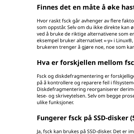
Finnes det en måte å øke has
Hvor raskt fsck går avhenger av flere faktor
som oppstår. Selv om du ikke direkte kan ø
ved å bruke de riktige alternativene som er
eksempel bruker alternativet «-y» i Linux®,
brukeren trenger å gjøre noe, noe som kan
Hva er forskjellen mellom fs
Fsck og diskdefragmentering er forskjellig
på å kontrollere og reparere feil i filsystem
Diskdefragmentering reorganiserer derimo
lese- og skriveytelsen. Selv om begge prose
ulike funksjoner.
Fungerer fsck på SSD-disker (
Ja, fsck kan brukes på SSD-disker. Det er i