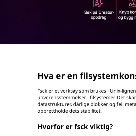
s
d
y
s
t
e
page hero 2/3
m
Hva er en filsystemkons
k
o
Fsck er et verktøy som brukes i Unix-ligne
uoverensstemmelser i filsystemer. Det skan
n
datastrukturer, dårlige blokker og feil metad
opprettholde dets stabilitet.
s
Hvorfor er fsck viktig?
i