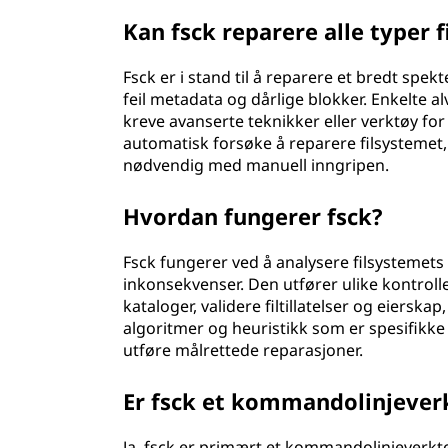
o
Kan fsck reparere alle typer f
l
Fsck er i stand til å reparere et bredt spek
l
feil metadata og dårlige blokker. Enkelte a
kreve avanserte teknikker eller verktøy for 
(
automatisk forsøke å reparere filsysteme
nødvendig med manuell inngripen.
f
Hvordan fungerer fsck?
s
c
Fsck fungerer ved å analysere filsystemets
inkonsekvenser. Den utfører ulike kontrolle
k
kataloger, validere filtillatelser og eiersk
algoritmer og heuristikk som er spesifikke 
)
utføre målrettede reparasjoner.
?
Er fsck et kommandolinjever
Ja, fsck er primært et kommandolinjeverktø