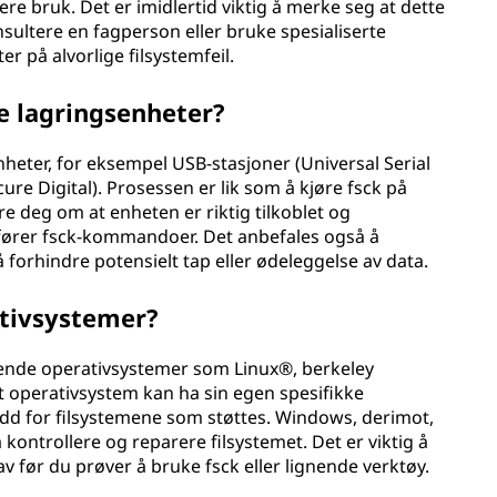
ere bruk. Det er imidlertid viktig å merke seg at dette
onsultere en fagperson eller bruke spesialiserte
r på alvorlige filsystemfeil.
ne lagringsenheter?
nheter, for eksempel USB-stasjoner (Universal Serial
ure Digital). Prosessen er lik som å kjøre fsck på
re deg om at enheten er riktig tilkoblet og
tfører fsck-kommandoer. Det anbefales også å
 forhindre potensielt tap eller ødeleggelse av data.
ativsystemer?
ignende operativsystemer som Linux®, berkeley
t operativsystem kan ha sin egen spesifikke
dd for filsystemene som støttes. Windows, derimot,
 kontrollere og reparere filsystemet. Det er viktig å
v før du prøver å bruke fsck eller lignende verktøy.