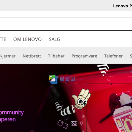
Lenovo P
TTE
OM LENOVO
SALG
Skjermer
Nettbrett
Tilbehør
Programvare
Telefoner
S