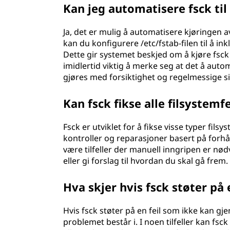
Kan jeg automatisere fsck til
Ja, det er mulig å automatisere kjøringen 
kan du konfigurere /etc/fstab-filen til å ink
Dette gir systemet beskjed om å kjøre fsc
imidlertid viktig å merke seg at det å auto
gjøres med forsiktighet og regelmessige s
Kan fsck fikse alle filsystemf
Fsck er utviklet for å fikse visse typer fil
kontroller og reparasjoner basert på forhå
være tilfeller der manuell inngripen er nødve
eller gi forslag til hvordan du skal gå frem.
Hva skjer hvis fsck støter på
Hvis fsck støter på en feil som ikke kan gj
problemet består i. I noen tilfeller kan f