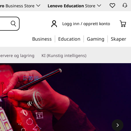
ro
Business Store
Lenovo Education
Store
Logg inn / opprett konto
Business
Education
Gaming
Skaper
ervere og lagring
KI (Kunstig intelligens)