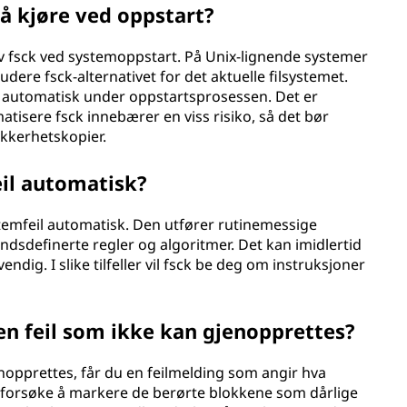
 å kjøre ved oppstart?
av fsck ved systemoppstart. På Unix-lignende systemer
ludere fsck-alternativet for det aktuelle filsystemet.
k automatisk under oppstartsprosessen. Det er
matisere fsck innebærer en viss risiko, så det bør
ikkerhetskopier.
eil automatisk?
systemfeil automatisk. Den utfører rutinemessige
ndsdefinerte regler og algoritmer. Det kan imidlertid
ndig. I slike tilfeller vil fsck be deg om instruksjoner
 en feil som ikke kan gjenopprettes?
enopprettes, får du en feilmelding som angir hva
sck forsøke å markere de berørte blokkene som dårlige