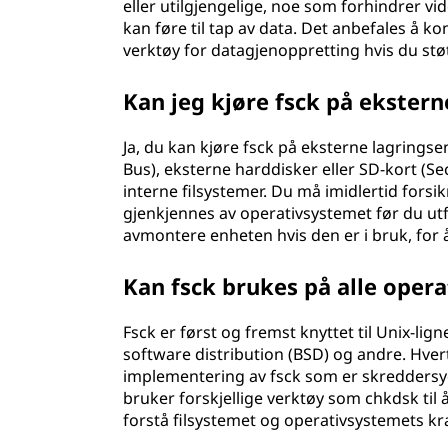
eller utilgjengelige, noe som forhindrer vid
kan føre til tap av data. Det anbefales å k
verktøy for datagjenoppretting hvis du støte
Kan jeg kjøre fsck på ekster
Ja, du kan kjøre fsck på eksterne lagringse
Bus), eksterne harddisker eller SD-kort (Sec
interne filsystemer. Du må imidlertid forsik
gjenkjennes av operativsystemet før du u
avmontere enheten hvis den er i bruk, for å
Kan fsck brukes på alle oper
Fsck er først og fremst knyttet til Unix-l
software distribution (BSD) og andre. Hver
implementering av fsck som er skreddersy
bruker forskjellige verktøy som chkdsk til å
forstå filsystemet og operativsystemets kra