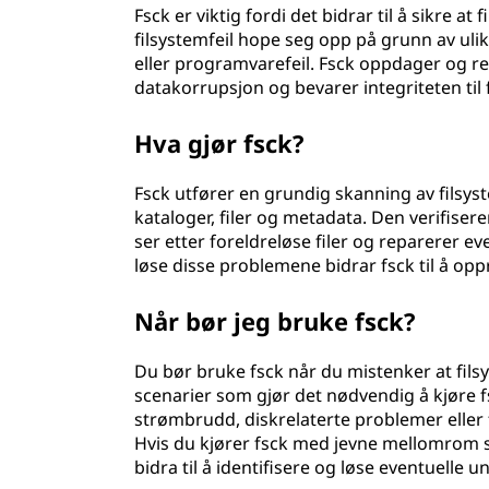
Fsck er viktig fordi det bidrar til å sikre at
s
filsystemfeil hope seg opp på grunn av uli
eller programvarefeil. Fsck oppdager og ret
t
datakorrupsjon og bevarer integriteten til f
e
Hva gjør fsck?
n
Fsck utfører en grundig skanning av filsys
s
kataloger, filer og metadata. Den verifiser
ser etter foreldreløse filer og reparerer
k
løse disse problemene bidrar fsck til å oppr
o
Når bør jeg bruke fsck?
n
Du bør bruke fsck når du mistenker at filsys
t
scenarier som gjør det nødvendig å kjøre f
strømbrudd, diskrelaterte problemer eller 
r
Hvis du kjører fsck med jevne mellomrom 
bidra til å identifisere og løse eventuelle