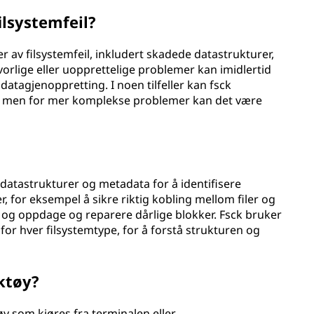
ilsystemfeil?
ter av filsystemfeil, inkludert skadede datastrukturer,
lvorlige eller uopprettelige problemer kan imidlertid
datagjenoppretting. I noen tilfeller kan fsck
t, men for mer komplekse problemer kan det være
 datastrukturer og metadata for å identifisere
r, for eksempel å sikre riktig kobling mellom filer og
ap, og oppdage og reparere dårlige blokker. Fsck bruker
for hver filsystemtype, for å forstå strukturen og
ktøy?
y som kjøres fra terminalen eller