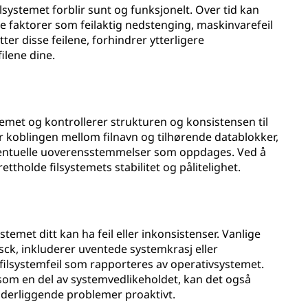
 filsystemet forblir sunt og funksjonelt. Over tid kan
ke faktorer som feilaktig nedstenging, maskinvarefeil
ter disse feilene, forhindrer ytterligere
ilene dine.
temet og kontrollerer strukturen og konsistensen til
er koblingen mellom filnavn og tilhørende datablokker,
 eventuelle uoverensstemmelser som oppdages. Ved å
ettholde filsystemets stabilitet og pålitelighet.
temet ditt kan ha feil eller inkonsistenser. Vanlige
sck, inkluderer uventede systemkrasj eller
filsystemfeil som rapporteres av operativsystemet.
som en del av systemvedlikeholdet, kan det også
 underliggende problemer proaktivt.