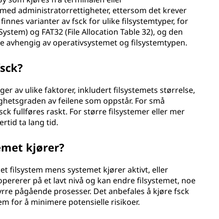
ed administratorrettigheter, ettersom det krever
 finnes varianter av fsck for ulike filsystemtyper, for
ystem) og FAT32 (File Allocation Table 32), og den
 avhengig av operativsystemet og filsystemtypen.
fsck?
ger av ulike faktorer, inkludert filsystemets størrelse,
rlighetsgraden av feilene som oppstår. For små
k fullføres raskt. For større filsystemer eller mer
tid ta lang tid.
emet kjører?
et filsystem mens systemet kjører aktivt, eller
 opererer på et lavt nivå og kan endre filsystemet, noe
tyrre pågående prosesser. Det anbefales å kjøre fsck
em for å minimere potensielle risikoer.