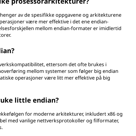
like prosessorarkitekturer?
vhenger av de spesifikke oppgavene og arkitekturene
 operasjoner være mer effektive i det ene endian-
elsesforskjellen mellom endian-formater er imidlertid
torer.
dian?
tverkskompatibilitet, ettersom det ofte brukes i
taoverføring mellom systemer som følger big endian
atiske operasjoner være litt mer effektive på big
uke little endian?
rekkefølgen for moderne arkitekturer, inkludert x86 og
el med vanlige nettverksprotokoller og filformater,
s.