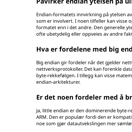
Påvirker endian ytelsen på u
Endian-formatets innvirkning på ytelsen a
som er involvert. I noen tilfeller kan visse
formatet enn i det andre. Den generelle yt
ofte ubetydelig eller oppveies av andre fak
Hva er fordelene med big en
Big endian gir fordeler når det gjelder net
nettverksprotokoller. Det kan forenkle da
byte-rekkefølgen. I tillegg kan visse matem
endian-arkitekturer.
Er det noen fordeler med å br
Ja, little endian er den dominerende byte-
ARM. Den er populær fordi den er kompatib
noe som gjør datautvekslingen mer sømlø