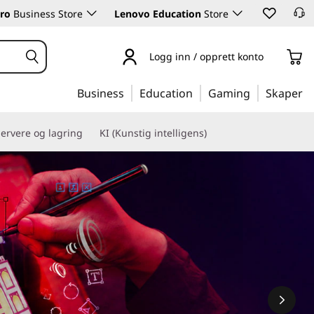
ro
Business Store
Lenovo Education
Store
Logg inn / opprett konto
Business
Education
Gaming
Skaper
ervere og lagring
KI (Kunstig intelligens)