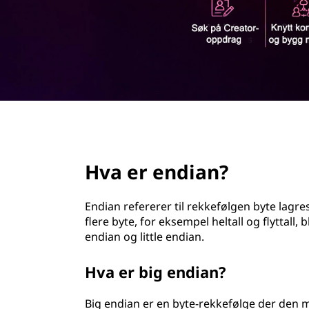
n
d
?
page hero 2/3
Hva er endian?
Endian refererer til rekkefølgen byte lagr
flere byte, for eksempel heltall og flyttall, 
endian og little endian.
Hva er big endian?
Big endian er en byte-rekkefølge der den m