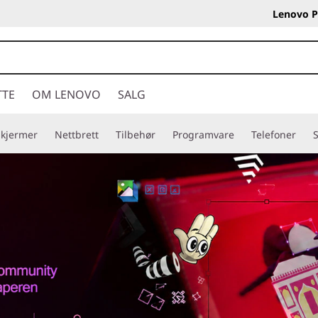
Lenovo P
TTE
OM LENOVO
SALG
Skjermer
Nettbrett
Tilbehør
Programvare
Telefoner
S