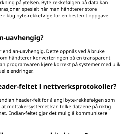
irkning på ytelsen. Byte-rekkefølgen på data kan
operasjoner, spesielt når man håndterer store
ge riktig byte-rekkefølge for en bestemt oppgave
n-uavhengig?
er endian-uavhengig. Dette oppnås ved å bruke
 som håndterer konverteringen på en transparent
kan programvaren kjøre korrekt på systemer med ulik
elle endringer.
header-feltet i nettverksprotokoller?
endian header-felt for å angi byte-rekkefølgen som
r at mottakersystemet kan tolke dataene på riktig
mat. Endian-feltet gjør det mulig å kommunisere
.