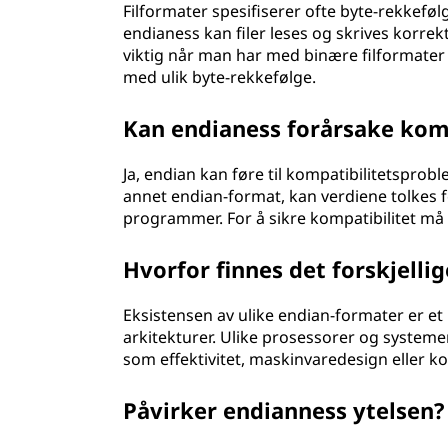
Filformater spesifiserer ofte byte-rekkeføl
endianess kan filer leses og skrives korrekt
viktig når man har med binære filformater 
med ulik byte-rekkefølge.
Kan endianess forårsake kom
Ja, endian kan føre til kompatibilitetsprobl
annet endian-format, kan verdiene tolkes fei
programmer. For å sikre kompatibilitet må
Hvorfor finnes det forskjelli
Eksistensen av ulike endian-formater er et 
arkitekturer. Ulike prosessorer og systemer
som effektivitet, maskinvaredesign eller k
Påvirker endianness ytelsen?