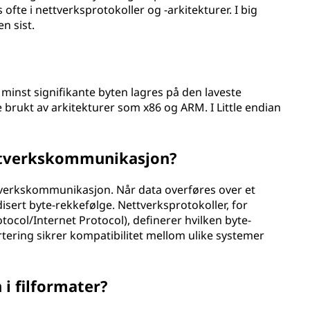
te i nettverksprotokoller og -arkitekturer. I big
n sist.
 minst signifikante byten lagres på den laveste
rukt av arkitekturer som x86 og ARM. I Little endian
ttverkskommunikasjon?
ttverkskommunikasjon. Når data overføres over et
isert byte-rekkefølge. Nettverksprotokoller, for
ocol/Internet Protocol), definerer hvilken byte-
tering sikrer kompatibilitet mellom ulike systemer
i filformater?