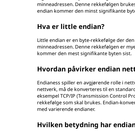
minneadressen. Denne rekkefølgen brukes of
endian kommer den minst signifikante byte
Hva er little endian?
Little endian er en byte-rekkefølge der den
minneadressen. Denne rekkefølgen er mye b
kommer den mest signifikante byten sist.
Hvordan påvirker endian ne
Endianess spiller en avgjørende rolle i ne
nettverk, må de konverteres til en standard
eksempel TCP/IP (Transmission Control Prot
rekkefølge som skal brukes. Endian-konver
med varierende endianer.
Hvilken betydning har endian 