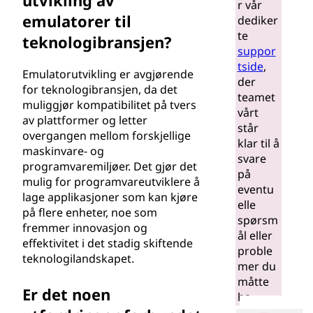
utvikling av
r vår
emulatorer til
dediker
te
teknologibransjen?
suppor
tside
,
Emulatorutvikling er avgjørende
der
for teknologibransjen, da det
teamet
muliggjør kompatibilitet på tvers
vårt
av plattformer og letter
står
overgangen mellom forskjellige
klar til å
maskinvare- og
svare
programvaremiljøer. Det gjør det
på
mulig for programvareutviklere å
eventu
lage applikasjoner som kan kjøre
elle
på flere enheter, noe som
spørsm
fremmer innovasjon og
ål eller
effektivitet i det stadig skiftende
proble
teknologilandskapet.
mer du
måtte
Er det noen
ha.