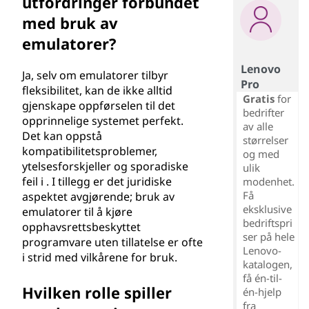
utfordringer forbundet
med bruk av
emulatorer?
Lenovo
Ja, selv om emulatorer tilbyr
Pro
fleksibilitet, kan de ikke alltid
Gratis
for
gjenskape oppførselen til det
bedrifter
opprinnelige systemet perfekt.
av alle
Det kan oppstå
størrelser
kompatibilitetsproblemer,
og med
ytelsesforskjeller og sporadiske
ulik
feil i . I tillegg er det juridiske
modenhet.
Få
aspektet avgjørende; bruk av
eksklusive
emulatorer til å kjøre
bedriftspri
opphavsrettsbeskyttet
ser på hele
programvare uten tillatelse er ofte
Lenovo-
i strid med vilkårene for bruk.
katalogen,
få én-til-
Hvilken rolle spiller
én-hjelp
fra