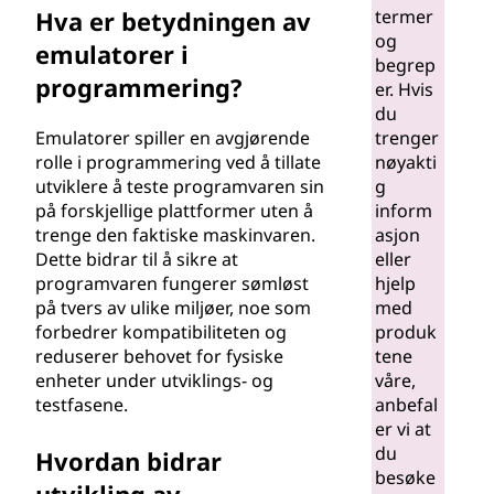
termer
Hva er betydningen av
og
emulatorer i
begrep
programmering?
er. Hvis
du
trenger
Emulatorer spiller en avgjørende
nøyakti
rolle i programmering ved å tillate
g
utviklere å teste programvaren sin
inform
på forskjellige plattformer uten å
asjon
trenge den faktiske maskinvaren.
eller
Dette bidrar til å sikre at
hjelp
programvaren fungerer sømløst
med
på tvers av ulike miljøer, noe som
produk
forbedrer kompatibiliteten og
tene
reduserer behovet for fysiske
våre,
enheter under utviklings- og
anbefal
testfasene.
er vi at
du
Hvordan bidrar
besøke