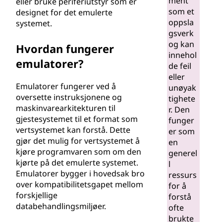
ment
eller bruke periferiutstyr som er
som et
designet for det emulerte
oppsla
systemet.
gsverk
og kan
Hvordan fungerer
innehol
emulatorer?
de feil
eller
Emulatorer fungerer ved å
unøyak
oversette instruksjonene og
tighete
maskinvarearkitekturen til
r. Den
gjestesystemet til et format som
funger
vertsystemet kan forstå. Dette
er som
gjør det mulig for vertsystemet å
en
kjøre programvaren som om den
generel
kjørte på det emulerte systemet.
l
Emulatorer bygger i hovedsak bro
ressurs
over kompatibilitetsgapet mellom
for å
forskjellige
forstå
databehandlingsmiljøer.
ofte
brukte