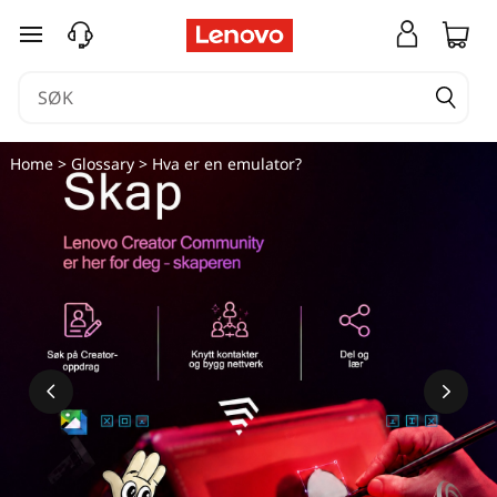
H
gå til hovedinnhold
v
a
e
Home
>
Glossary
> Hva er en emulator?
r
e
n
e
m
u