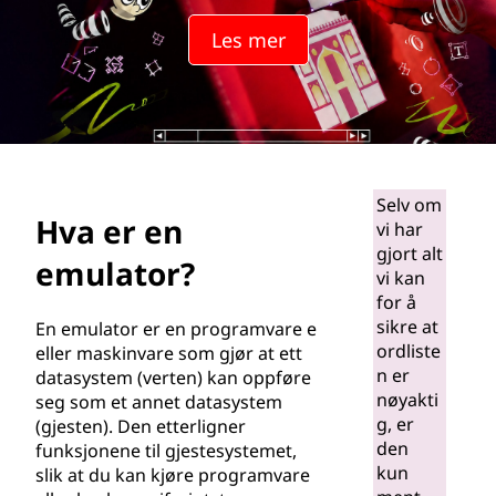
l
Les mer
a
t
o
r
Selv om
Hva er en
vi har
?
gjort alt
emulator?
vi kan
for å
sikre at
En emulator er en programvare e
ordliste
eller maskinvare som gjør at ett
n er
datasystem (verten) kan oppføre
nøyakti
seg som et annet datasystem
g, er
(gjesten). Den etterligner
den
funksjonene til gjestesystemet,
kun
slik at du kan kjøre programvare