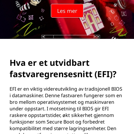
i
Les mer
d
b
a
r
Hva er et utvidbart
t
fastvaregrensesnitt (EFI)?
f
a
EFI er en viktig videreutvikling av tradisjonell BIOS
i datamaskiner. Denne fastvaren fungerer som en
s
bro mellom operativsystemet og maskinvaren
under oppstart. I motsetning til BIOS gir EFI
t
raskere oppstartstider, økt sikkerhet gjennom
funksjoner som Secure Boot og forbedret
v
kompatibilitet med større lagringsenheter. Den