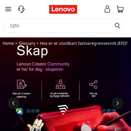
H
gå til hovedinnhold
v
a
e
Home
>
Glossary
> Hva er et utvidbart fastvaregrensesnitt (EFI)?
r
e
t
u
t
v