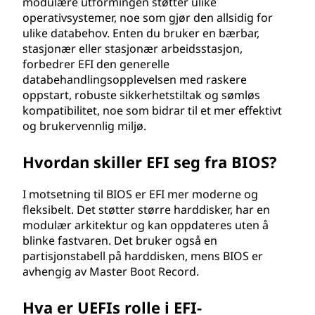
modulære utformingen støtter ulike
a
operativsystemer, noe som gjør den allsidig for
ulike databehov. Enten du bruker en bærbar,
r
stasjonær eller stasjonær arbeidsstasjon,
forbedrer EFI den generelle
e
databehandlingsopplevelsen med raskere
oppstart, robuste sikkerhetstiltak og sømløs
g
kompatibilitet, noe som bidrar til et mer effektivt
og brukervennlig miljø.
r
Hvordan skiller EFI seg fra BIOS?
e
n
I motsetning til BIOS er EFI mer moderne og
fleksibelt. Det støtter større harddisker, har en
s
modulær arkitektur og kan oppdateres uten å
blinke fastvaren. Det bruker også en
e
partisjonstabell på harddisken, mens BIOS er
avhengig av Master Boot Record.
s
Hva er UEFIs rolle i EFI-