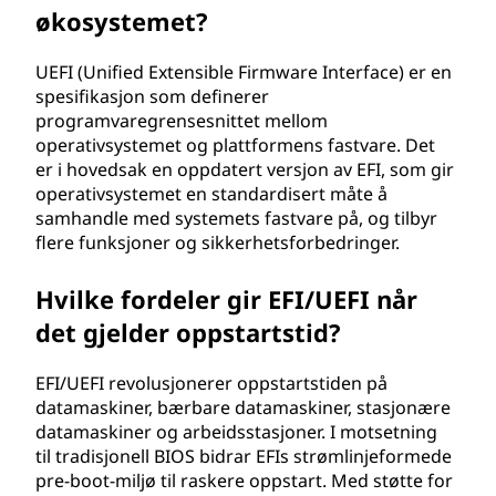
n
økosystemet?
i
UEFI (Unified Extensible Firmware Interface) er en
t
spesifikasjon som definerer
programvaregrensesnittet mellom
t
operativsystemet og plattformens fastvare. Det
er i hovedsak en oppdatert versjon av EFI, som gir
(
operativsystemet en standardisert måte å
samhandle med systemets fastvare på, og tilbyr
E
flere funksjoner og sikkerhetsforbedringer.
F
Hvilke fordeler gir EFI/UEFI når
det gjelder oppstartstid?
I
)
EFI/UEFI revolusjonerer oppstartstiden på
datamaskiner, bærbare datamaskiner, stasjonære
?
datamaskiner og arbeidsstasjoner. I motsetning
til tradisjonell BIOS bidrar EFIs strømlinjeformede
pre-boot-miljø til raskere oppstart. Med støtte for