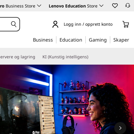
ro
Business Store
Lenovo Education
Store
Logg inn / opprett konto
Business
Education
Gaming
Skaper
ervere og lagring
KI (Kunstig intelligens)