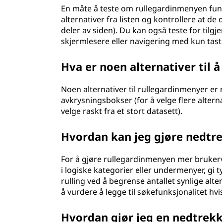
En måte å teste om rullegardinmenyen funge
alternativer fra listen og kontrollere at d
deler av siden). Du kan også teste for til
skjermlesere eller navigering med kun tast
Hva er noen alternativer til
Noen alternativer til rullegardinmenyer er r
avkrysningsbokser (for å velge flere altern
velge raskt fra et stort datasett).
Hvordan kan jeg gjøre nedt
For å gjøre rullegardinmenyen mer brukerv
i logiske kategorier eller undermenyer, gi 
rulling ved å begrense antallet synlige alte
å vurdere å legge til søkefunksjonalitet hvis
Hvordan gjør jeg en nedtrek