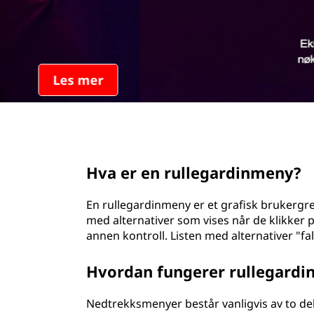
d
page hero 2/3
Hva er en rullegardinmeny?
En rullegardinmeny er et grafisk brukergre
med alternativer som vises når de klikker 
annen kontroll. Listen med alternativer "fal
Hvordan fungerer rullegard
Nedtrekksmenyer består vanligvis av to del