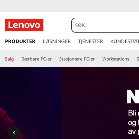
g
å
PRODUKTER
LØSNINGER
TJENESTER
KUNDESTØ
t
i
Salg
Bærbare PC-er
Stasjonære PC-er
Workstations
l
h
o
v
e
d
i
n
n
h
o
l