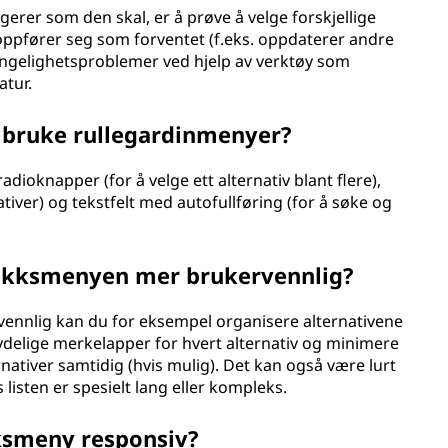
rer som den skal, er å prøve å velge forskjellige
e oppfører seg som forventet (f.eks. oppdaterer andre
gjengelighetsproblemer ved hjelp av verktøy som
atur.
 å bruke rullegardinmenyer?
adioknapper (for å velge ett alternativ blant flere),
ativer) og tekstfelt med autofullføring (for å søke og
rekksmenyen mer brukervennlig?
ennlig kan du for eksempel organisere alternativene
tydelige merkelapper for hvert alternativ og minimere
rnativer samtidig (hvis mulig). Det kan også være lurt
 listen er spesielt lang eller kompleks.
ksmeny responsiv?