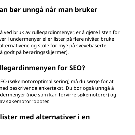
man bør unngå når man bruker
 ved bruk av rullegardinmenyer, er å gjøre listen for
ver i undermenyer eller lister på flere nivåer, bruke
 alternativene og stole for mye på svevebaserte
så godt på berøringsskjermer).
ullegardinmenyen for SEO?
SEO (søkemotoroptimalisering) må du sørge for at
der med beskrivende ankertekst. Du bør også unngå å
 undermenyer (noe som kan forvirre søkemotorer) og
 av søkemotorroboter.
ister med alternativer i en