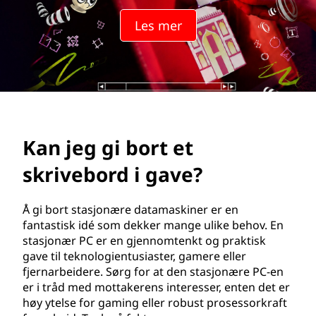
r
Les mer
t
e
n
s
Kan jeg gi bort et
t
skrivebord i gave?
a
s
Å gi bort stasjonære datamaskiner er en
fantastisk idé som dekker mange ulike behov. En
j
stasjonær PC er en gjennomtenkt og praktisk
gave til teknologientusiaster, gamere eller
o
fjernarbeidere. Sørg for at den stasjonære PC-en
er i tråd med mottakerens interesser, enten det er
n
høy ytelse for gaming eller robust prosessorkraft