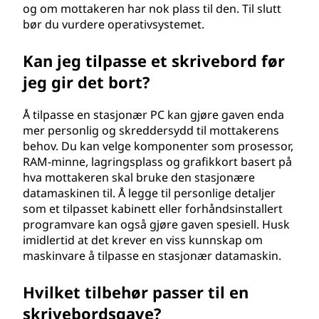
i
og om mottakeren har nok plass til den. Til slutt
bør du vurdere operativsystemet.
n
Kan jeg tilpasse et skrivebord før
i
jeg gir det bort?
g
Å tilpasse en stasjonær PC kan gjøre gaven enda
a
mer personlig og skreddersydd til mottakerens
behov. Du kan velge komponenter som prosessor,
v
RAM-minne, lagringsplass og grafikkort basert på
hva mottakeren skal bruke den stasjonære
e
datamaskinen til. Å legge til personlige detaljer
som et tilpasset kabinett eller forhåndsinstallert
?
programvare kan også gjøre gaven spesiell. Husk
imidlertid at det krever en viss kunnskap om
maskinvare å tilpasse en stasjonær datamaskin.
Hvilket tilbehør passer til en
skrivebordsgave?