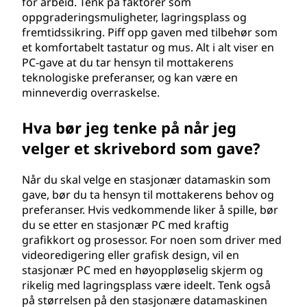
for arbeid. Tenk på faktorer som
æ
oppgraderingsmuligheter, lagringsplass og
fremtidssikring. Piff opp gaven med tilbehør som
r
et komfortabelt tastatur og mus. Alt i alt viser en
PC-gave at du tar hensyn til mottakerens
d
teknologiske preferanser, og kan være en
minneverdig overraskelse.
a
Hva bør jeg tenke på når jeg
t
velger et skrivebord som gave?
a
Når du skal velge en stasjonær datamaskin som
m
gave, bør du ta hensyn til mottakerens behov og
preferanser. Hvis vedkommende liker å spille, bør
a
du se etter en stasjonær PC med kraftig
grafikkort og prosessor. For noen som driver med
s
videoredigering eller grafisk design, vil en
stasjonær PC med en høyoppløselig skjerm og
k
rikelig med lagringsplass være ideelt. Tenk også
på størrelsen på den stasjonære datamaskinen