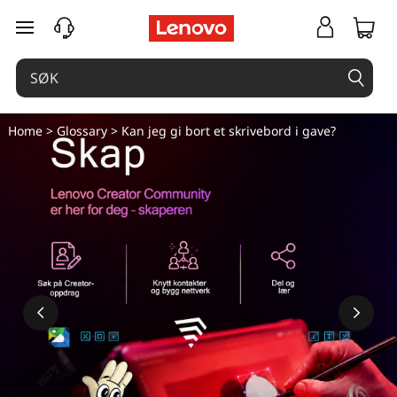
K
gå til hovedinnhold
a
n
j
Home
>
Glossary
> Kan jeg gi bort et skrivebord i gave?
e
g
g
i
b
o