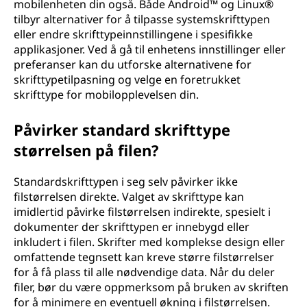
mobilenheten din også. Både Android™ og Linux®
tilbyr alternativer for å tilpasse systemskrifttypen
eller endre skrifttypeinnstillingene i spesifikke
applikasjoner. Ved å gå til enhetens innstillinger eller
preferanser kan du utforske alternativene for
skrifttypetilpasning og velge en foretrukket
skrifttype for mobilopplevelsen din.
Påvirker standard skrifttype
størrelsen på filen?
Standardskrifttypen i seg selv påvirker ikke
filstørrelsen direkte. Valget av skrifttype kan
imidlertid påvirke filstørrelsen indirekte, spesielt i
dokumenter der skrifttypen er innebygd eller
inkludert i filen. Skrifter med komplekse design eller
omfattende tegnsett kan kreve større filstørrelser
for å få plass til alle nødvendige data. Når du deler
filer, bør du være oppmerksom på bruken av skriften
for å minimere en eventuell økning i filstørrelsen.