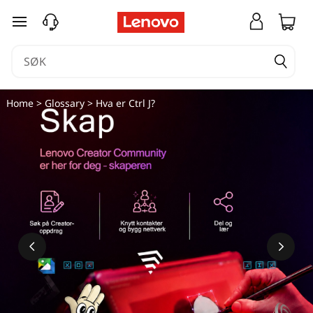
gå til hovedinnhold
Home
>
Glossary
> Hva er Ctrl J?