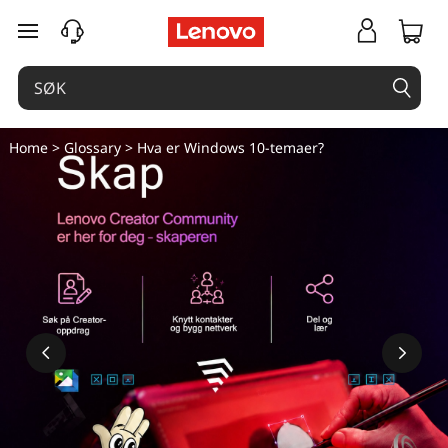
H
gå til hovedinnhold
v
a
e
Home
>
Glossary
> Hva er Windows 10-temaer?
r
W
i
n
d
o