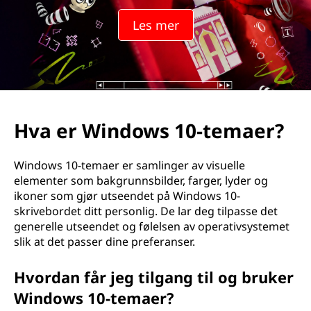
w
Les mer
s
1
0
-
Hva er Windows 10-temaer?
t
Windows 10-temaer er samlinger av visuelle
e
elementer som bakgrunnsbilder, farger, lyder og
ikoner som gjør utseendet på Windows 10-
m
skrivebordet ditt personlig. De lar deg tilpasse det
generelle utseendet og følelsen av operativsystemet
a
slik at det passer dine preferanser.
e
Hvordan får jeg tilgang til og bruker
r
Windows 10-temaer?