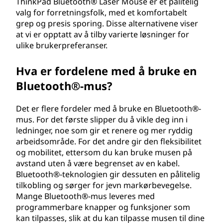
ThinkPad Bluetooth® Laser Mouse er et pålitelig
t
valg for forretningsfolk, med et komfortabelt
grep og presis sporing. Disse alternativene viser
o
at vi er opptatt av å tilby varierte løsninger for
ulike brukerpreferanser.
o
Hva er fordelene med å bruke en
t
Bluetooth®-mus?
h
Det er flere fordeler med å bruke en Bluetooth®-
®
mus. For det første slipper du å vikle deg inn i
ledninger, noe som gir et renere og mer ryddig
-
arbeidsområde. For det andre gir den fleksibilitet
og mobilitet, ettersom du kan bruke musen på
m
avstand uten å være begrenset av en kabel.
Bluetooth®-teknologien gir dessuten en pålitelig
u
tilkobling og sørger for jevn markørbevegelse.
Mange Bluetooth®-mus leveres med
s
programmerbare knapper og funksjoner som
kan tilpasses, slik at du kan tilpasse musen til dine