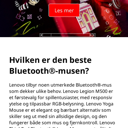
e
Les mer
n
b
e
s
Hvilken er den beste
t
Bluetooth®-musen?
e
B
Lenovo tilbyr noen utmerkede Bluetooth®-mus
som dekker ulike behov. Lenovo Legion M500 er
l
et førstevalg for spillentusiaster, med responsiv
ytelse og tilpassbar RGB-belysning. Lenovo Yoga
u
Mouse er et elegant og bærbart alternativ som
skiller seg ut med sin allsidige design, og den
e
fungerer både som mus og fjernkontroll. Lenovo