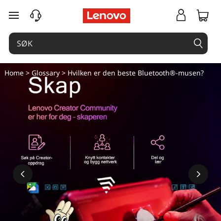
H
gå til hovedinnhold
v
i
l
Home
>
Glossary
> Hvilken er den beste Bluetooth®-musen?
k
e
n
e
r
d