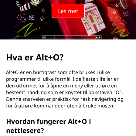
?
Les mer
Hva er Alt+O?
Alt+O er en hurtigtast som ofte brukes i ulike
programmer til ulike formål. I de fleste tilfeller er
den utformet for å åpne en meny eller utføre en
bestemt handling som er knyttet til bokstaven "O".
Denne snarveien er praktisk for rask navigering og
for å utføre kommandoer uten å bruke musen.
Hvordan fungerer Alt+O i
nettlesere?