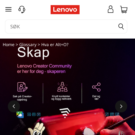
H
gå til hovedinnhold
v
a
e
Home
>
Glossary
> Hva er Alt+O?
r
A
l
t
+
O