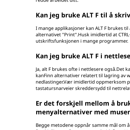
redde arbeidet ditt.
Kan jeg bruke ALT F til å skr
I mange applikasjoner kan ALT F brukes til å
alternativet "Print".Husk imidlertid at CTRL
utskriftsfunksjonen i mange programmer.
Kan jeg bruke ALT F i nettles
Ja, alt F brukes ofte i nettlesere også.Det 
kanFinn alternativer relatert til lagring av
nedlastinger.Vær imidlertid oppmerksom på
tastatursnarveier skreddersydd til nettrela
Er det forskjell mellom å bru
menyalternativer med muse
Begge metodene oppnår samme mål om å få