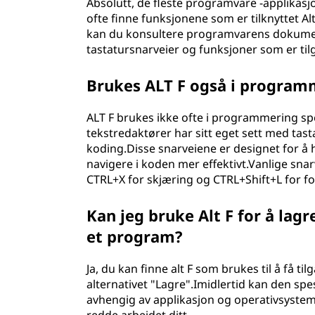
Absolutt, de fleste programvare -applikasj
ofte finne funksjonene som er tilknyttet Alt 
kan du konsultere programvarens dokumenta
tastatursnarveier og funksjoner som er til
Brukes ALT F også i program
ALT F brukes ikke ofte i programmering sp
tekstredaktører har sitt eget sett med tasta
koding.Disse snarveiene er designet for å
navigere i koden mer effektivt.Vanlige sna
CTRL+X for skjæring og CTRL+Shift+L for 
Kan jeg bruke Alt F for å lag
et program?
Ja, du kan finne alt F som brukes til å få ti
alternativet "Lagre".Imidlertid kan den spe
avhengig av applikasjon og operativsystem.I