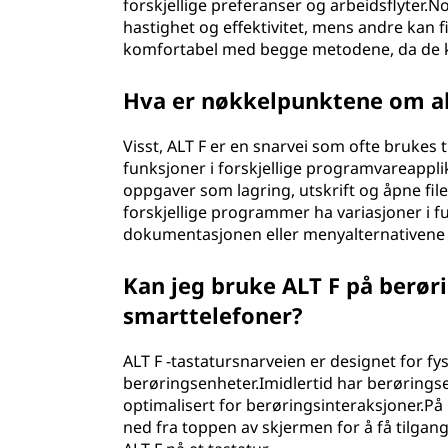
forskjellige preferanser og arbeidsflyter.N
hastighet og effektivitet, mens andre kan f
komfortabel med begge metodene, da de ka
Hva er nøkkelpunktene om alt
Visst, ALT F er en snarvei som ofte brukes til
funksjoner i forskjellige programvareappli
oppgaver som lagring, utskrift og åpne file
forskjellige programmer ha variasjoner i fu
dokumentasjonen eller menyalternativene t
Kan jeg bruke ALT F på berør
smarttelefoner?
ALT F -tastatursnarveien er designet for fy
berøringsenheter.Imidlertid har berøringse
optimalisert for berøringsinteraksjoner.P
ned fra toppen av skjermen for å få tilgang 