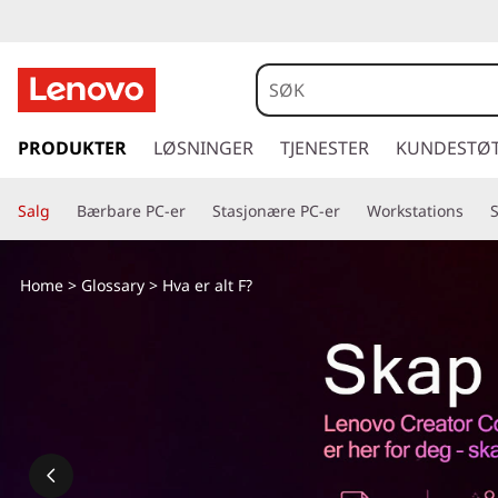
g
å
PRODUKTER
LØSNINGER
TJENESTER
KUNDESTØ
t
i
Salg
Bærbare PC-er
Stasjonære PC-er
Workstations
l
h
o
Home
>
Glossary
> Hva er alt F?
v
e
d
i
n
n
h
o
l