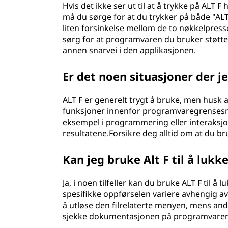
Hvis det ikke ser ut til at å trykke på ALT F
må du sørge for at du trykker på både "AL
liten forsinkelse mellom de to nøkkelpresse
sørg for at programvaren du bruker støtter 
annen snarvei i den applikasjonen.
Er det noen situasjoner der je
ALT F er generelt trygt å bruke, men husk a
funksjoner innenfor programvaregrensesni
eksempel i programmering eller interaksjo
resultatene.Forsikre deg alltid om at du br
Kan jeg bruke Alt F til å lukk
Ja, i noen tilfeller kan du bruke ALT F til å
spesifikke oppførselen variere avhengig a
å utløse den filrelaterte menyen, mens andr
sjekke dokumentasjonen på programvaren d