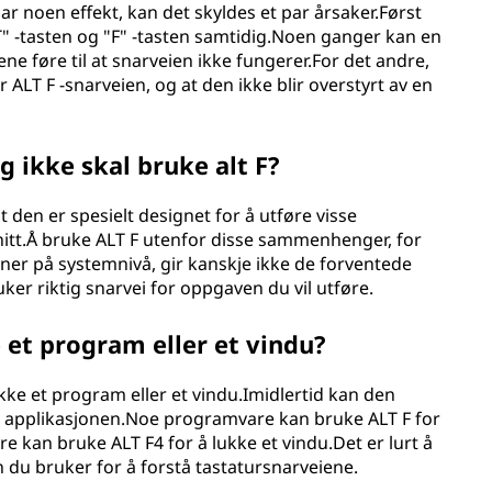
 har noen effekt, kan det skyldes et par årsaker.Først
T" -tasten og "F" -tasten samtidig.Noen ganger kan en
ne føre til at snarveien ikke fungerer.For det andre,
ALT F -snarveien, og at den ikke blir overstyrt av en
g ikke skal bruke alt F?
t den er spesielt designet for å utføre visse
tt.Å bruke ALT F utenfor disse sammenhenger, for
ner på systemnivå, gir kanskje ikke de forventede
uker riktig snarvei for oppgaven du vil utføre.
e et program eller et vindu?
 lukke et program eller et vindu.Imidlertid kan den
v applikasjonen.Noe programvare kan bruke ALT F for
e kan bruke ALT F4 for å lukke et vindu.Det er lurt å
u bruker for å forstå tastatursnarveiene.