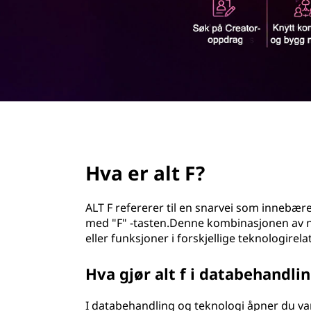
d
page hero 2/3
Hva er alt F?
ALT F refererer til en snarvei som innebær
med "F" -tasten.Denne kombinasjonen av n
eller funksjoner i forskjellige teknologir
Hva gjør alt f i databehandli
I databehandling og teknologi åpner du vanl