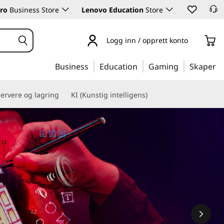
ro
Business Store
Lenovo Education
Store
Logg inn / opprett konto
Business
Education
Gaming
Skaper
ervere og lagring
KI (Kunstig intelligens)