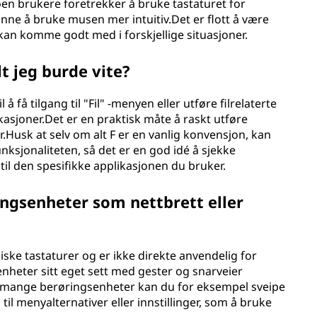
oen brukere foretrekker å bruke tastaturet for
inne å bruke musen mer intuitiv.Det er flott å være
n komme godt med i forskjellige situasjoner.
 jeg burde vite?
 å få tilgang til "Fil" -menyen eller utføre filrelaterte
kasjoner.Det er en praktisk måte å raskt utføre
r.Husk at selv om alt F er en vanlig konvensjon, kan
nksjonaliteten, så det er en god idé å sjekke
il den spesifikke applikasjonen du bruker.
ingsenheter som nettbrett eller
siske tastaturer og er ikke direkte anvendelig for
nheter sitt eget sett med gester og snarveier
å mange berøringsenheter kan du for eksempel sveipe
til menyalternativer eller innstillinger, som å bruke