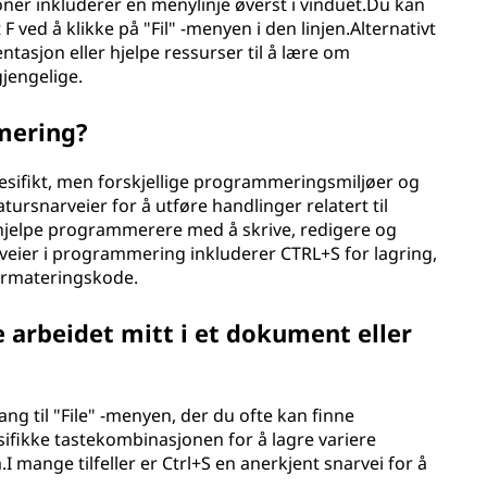
oner inkluderer en menylinje øverst i vinduet.Du kan
F ved å klikke på "Fil" -menyen i den linjen.Alternativt
sjon eller hjelpe ressurser til å lære om
gjengelige.
mering?
esifikt, men forskjellige programmeringsmiljøer og
tursnarveier for å utføre handlinger relatert til
 hjelpe programmerere med å skrive, redigere og
rveier i programmering inkluderer CTRL+S for lagring,
formateringskode.
re arbeidet mitt i et dokument eller
lgang til "File" -menyen, der du ofte kan finne
sifikke tastekombinasjonen for å lagre variere
 mange tilfeller er Ctrl+S en anerkjent snarvei for å