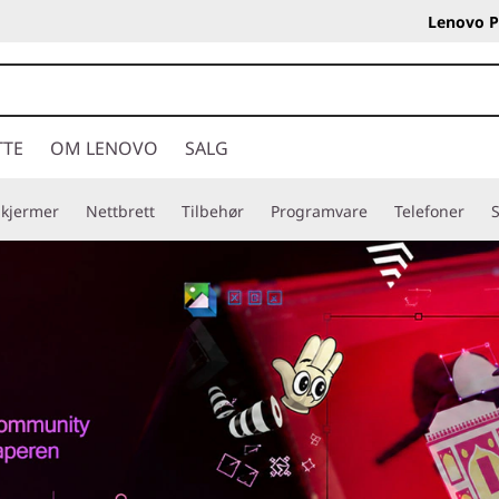
Lenovo P
TTE
OM LENOVO
SALG
Skjermer
Nettbrett
Tilbehør
Programvare
Telefoner
S