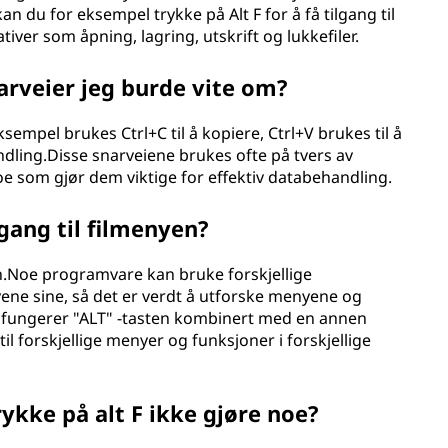
 du for eksempel trykke på Alt F for å få tilgang til
iver som åpning, lagring, utskrift og lukkefiler.
arveier jeg burde vite om?
empel brukes Ctrl+C til å kopiere, Ctrl+V brukes til å
andling.Disse snarveiene brukes ofte på tvers av
e som gjør dem viktige for effektiv databehandling.
lgang til filmenyen?
on.Noe programvare kan bruke forskjellige
enyene sine, så det er verdt å utforske menyene og
lt fungerer "ALT" -tasten kombinert med en annen
til forskjellige menyer og funksjoner i forskjellige
rykke på alt F ikke gjøre noe?