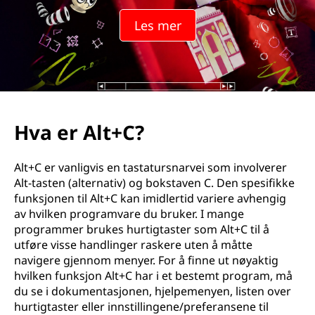
?
Les mer
Hva er Alt+C?
Alt+C er vanligvis en tastatursnarvei som involverer
Alt-tasten (alternativ) og bokstaven C. Den spesifikke
funksjonen til Alt+C kan imidlertid variere avhengig
av hvilken programvare du bruker. I mange
programmer brukes hurtigtaster som Alt+C til å
utføre visse handlinger raskere uten å måtte
navigere gjennom menyer. For å finne ut nøyaktig
hvilken funksjon Alt+C har i et bestemt program, må
du se i dokumentasjonen, hjelpemenyen, listen over
hurtigtaster eller innstillingene/preferansene til