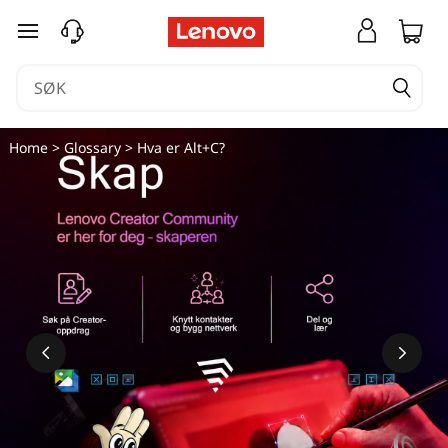
H
gå til hovedinnhold
v
a
e
Home
>
Glossary
> Hva er Alt+C?
r
A
l
t
+
C