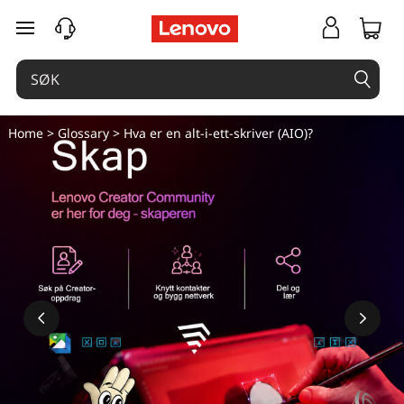
H
gå til hovedinnhold
v
a
e
Home
>
Glossary
> Hva er en alt-i-ett-skriver (AIO)?
r
e
n
a
l
t