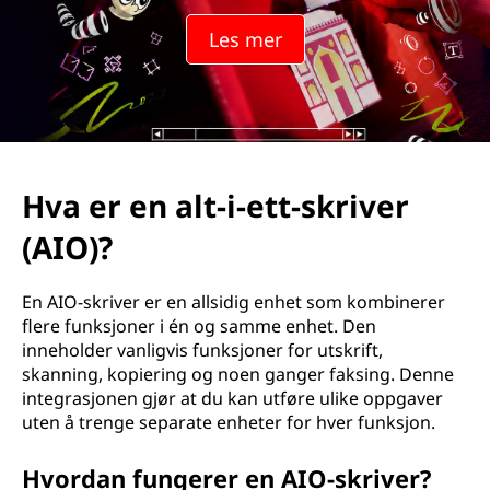
-
Les mer
i
-
e
t
Hva er en alt-i-ett-skriver
t
(AIO)?
-
En AIO-skriver er en allsidig enhet som kombinerer
s
flere funksjoner i én og samme enhet. Den
inneholder vanligvis funksjoner for utskrift,
k
skanning, kopiering og noen ganger faksing. Denne
integrasjonen gjør at du kan utføre ulike oppgaver
r
uten å trenge separate enheter for hver funksjon.
i
Hvordan fungerer en AIO-skriver?