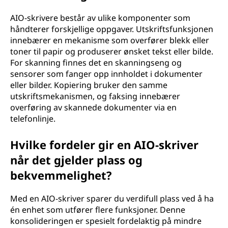
v
AIO-skrivere består av ulike komponenter som
håndterer forskjellige oppgaver. Utskriftsfunksjonen
e
innebærer en mekanisme som overfører blekk eller
toner til papir og produserer ønsket tekst eller bilde.
r
For skanning finnes det en skanningseng og
sensorer som fanger opp innholdet i dokumenter
(
eller bilder. Kopiering bruker den samme
utskriftsmekanismen, og faksing innebærer
A
overføring av skannede dokumenter via en
I
telefonlinje.
O
Hvilke fordeler gir en AIO-skriver
når det gjelder plass og
)
bekvemmelighet?
?
Med en AIO-skriver sparer du verdifull plass ved å ha
én enhet som utfører flere funksjoner. Denne
konsolideringen er spesielt fordelaktig på mindre