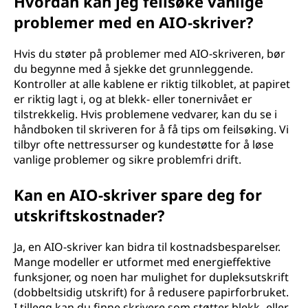
Hvordan kan jeg feilsøke vanlige
problemer med en AIO-skriver?
Hvis du støter på problemer med AIO-skriveren, bør
du begynne med å sjekke det grunnleggende.
Kontroller at alle kablene er riktig tilkoblet, at papiret
er riktig lagt i, og at blekk- eller tonernivået er
tilstrekkelig. Hvis problemene vedvarer, kan du se i
håndboken til skriveren for å få tips om feilsøking. Vi
tilbyr ofte nettressurser og kundestøtte for å løse
vanlige problemer og sikre problemfri drift.
Kan en AIO-skriver spare deg for
utskriftskostnader?
Ja, en AIO-skriver kan bidra til kostnadsbesparelser.
Mange modeller er utformet med energieffektive
funksjoner, og noen har mulighet for dupleksutskrift
(dobbeltsidig utskrift) for å redusere papirforbruket.
I tillegg kan du finne skrivere som støtter blekk- eller