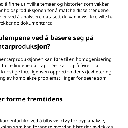
d å finne ut hvilke temaer og historier som vekker
innholdsproduksjonen for å matche disse trendene.
er ved å analysere datasett du vanligvis ikke ville ha
kevekkende dokumentarer.
 ulempene ved å basere seg på
entarproduksjon?
umentarproduksjonen kan føre til en homogenisering
fortellingene går tapt. Det kan også føre til at
 kunstige intelligensen opprettholder skjevheter og
illing av komplekse problemstillinger for seere som
er forme fremtidens
kumentarfilm ved å tilby verktøy for dyp analyse,
ruksjon som kan forandre hvordan historier avdekkes