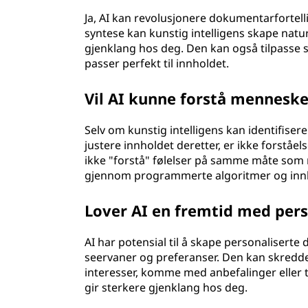
Ja, AI kan revolusjonere dokumentarfortell
syntese kan kunstig intelligens skape nat
gjenklang hos deg. Den kan også tilpasse s
passer perfekt til innholdet.
Vil AI kunne forstå menneske
Selv om kunstig intelligens kan identifiser
justere innholdet deretter, er ikke forståe
ikke "forstå" følelser på samme måte som 
gjennom programmerte algoritmer og innlær
Lover AI en fremtid med per
AI har potensial til å skape personalisert
seervaner og preferanser. Den kan skredd
interesser, komme med anbefalinger eller ti
gir sterkere gjenklang hos deg.