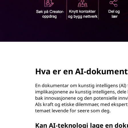
d
d
o
k
u
m
page hero 2/3
e
Hva er en AI-dokument
n
t
En dokumentar om kunstig intelligens (AI) 
implikasjonene av kunstig intelligens, del
a
bak innovasjonene og den potensielle innv
AIs kraft og etiske dilemmaer, med ekspe
r
temaet levende for seere som deg.
?
Kan AI-teknologi lage en do