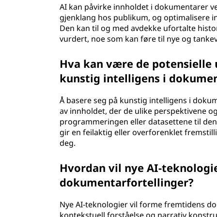
AI kan påvirke innholdet i dokumentarer ve
gjenklang hos publikum, og optimalisere 
Den kan til og med avdekke ufortalte histori
vurdert, noe som kan føre til nye og tan
Hva kan være de potensielle
kunstig intelligens i dokum
Å basere seg på kunstig intelligens i dok
av innholdet, der de ulike perspektivene og 
programmeringen eller datasettene til den
gir en feilaktig eller overforenklet fremst
deg.
Hvordan vil nye AI-teknologi
dokumentarfortellinger?
Nye AI-teknologier vil forme fremtidens do
kontekstuell forståelse og narrativ konst