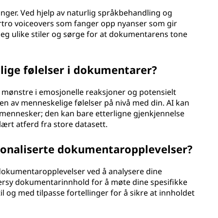
inger. Ved hjelp av naturlig språkbehandling og
urtro voiceovers som fanger opp nyanser som gir
eg ulike stiler og sørge for at dokumentarens tone
lige følelser i dokumentarer?
e mønstre i emosjonelle reaksjoner og potensielt
lsen av menneskelige følelser på nivå med din. AI kan
mennesker; den kan bare etterligne gjenkjennelse
t atferd fra store datasett.
sonaliserte dokumentaropplevelser?
e dokumentaropplevelser ved å analysere dine
ersy dokumentarinnhold for å møte dine spesifikke
l og med tilpasse fortellinger for å sikre at innholdet