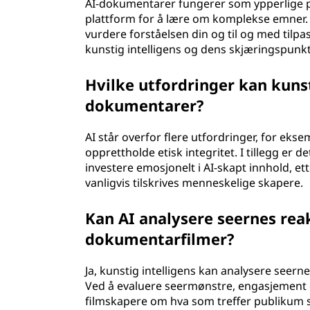
AI-dokumentarer fungerer som ypperlige p
plattform for å lære om komplekse emner. 
vurdere forståelsen din og til og med tilpas
kunstig intelligens og dens skjæringspunkt
Hvilke utfordringer kan kuns
dokumentarer?
AI står overfor flere utfordringer, for eks
opprettholde etisk integritet. I tillegg er d
investere emosjonelt i AI-skapt innhold, e
vanligvis tilskrives menneskelige skapere.
Kan AI analysere seernes rea
dokumentarfilmer?
Ja, kunstig intelligens kan analysere seer
Ved å evaluere seermønstre, engasjement o
filmskapere om hva som treffer publikum s