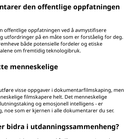
tarer den offentlige oppfatningen
n offentlige oppfatningen ved å avmystifisere
g utfordringer på en måte som er forståelig for deg.
fremheve både potensielle fordeler og etiske
alene om fremtidig teknologibruk.
atte menneskelige
d utføre visse oppgaver i dokumentarfilmskaping, men
nneskelige filmskapere helt. Det menneskelige
slutningstaking og emosjonell intelligens - er
ing, noe som er kjernen i alle dokumentarer du ser.
r bidra i utdanningssammenheng?