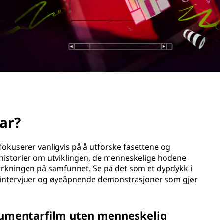
ar?
fokuserer vanligvis på å utforske fasettene og
e historier om utviklingen, de menneskelige hodene
irkningen på samfunnet. Se på det som et dypdykk i
rtintervjuer og øyeåpnende demonstrasjoner som gjør
kumentarfilm uten menneskelig