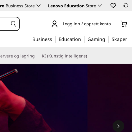
ro
Business Store
Lenovo Education
Store
Logg inn / opprett konto
Business
Education
Gaming
Skaper
ervere og lagring
KI (Kunstig intelligens)