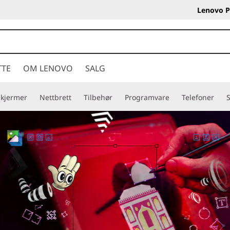
Lenovo P
TTE
OM LENOVO
SALG
Skjermer
Nettbrett
Tilbehør
Programvare
Telefoner
S