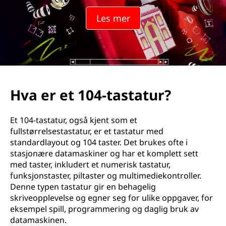
-
Les mer
t
a
s
t
Hva er et 104-tastatur?
a
Et 104-tastatur, også kjent som et
t
fullstørrelsestastatur, er et tastatur med
standardlayout og 104 taster. Det brukes ofte i
u
stasjonære datamaskiner og har et komplett sett
med taster, inkludert et numerisk tastatur,
r
funksjonstaster, piltaster og multimediekontroller.
Denne typen tastatur gir en behagelig
?
skriveopplevelse og egner seg for ulike oppgaver, for
eksempel spill, programmering og daglig bruk av
datamaskinen.