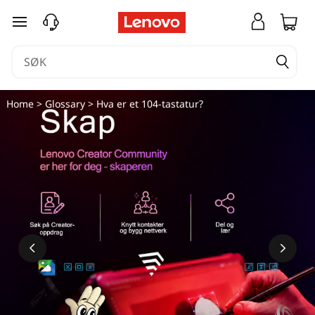
H
gå til hovedinnhold
v
a
e
Home
>
Glossary
> Hva er et 104-tastatur?
r
e
t
1
0
4