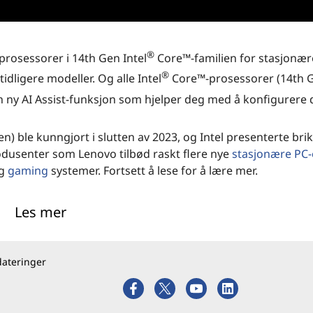
®
e prosessorer i 14th Gen Intel
Core™-familien for stasjonære
®
idligere modeller. Og alle Intel
Core™-prosessorer (14th 
 ny AI Assist-funksjon som hjelper deg med å konfigurere 
) ble kunngjort i slutten av 2023, og Intel presenterte bri
rodusenter som Lenovo tilbød raskt flere nye
stasjonære PC-
og
gaming
systemer. Fortsett å lese for å lære mer.
cient"-kjerner
Les mer
®
 og Intel
Core™-prosessorer for stasjonære PC-er (14th Ge
liens raskeste Performance-kjerner (P-kjerner) og legge til 
dateringer
 betyr dette jevnere spilling og flere seire. For skapere og
 slik at de får mer gjort.