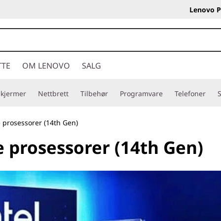
Lenovo P
TTE
OM LENOVO
SALG
Skjermer
Nettbrett
Tilbehør
Programvare
Telefoner
S
prosessorer (14th Gen)
 prosessorer (14th Gen)