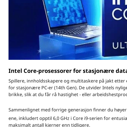
d
Intel Core-prosessorer for stasjonære da
Spillere, innholdsskapere og multitaskere på jakt etter 
for stasjonære PC-er (14th Gen). De utvider Intels nylige 
brikke, slik at du får rå hastighet - eller arbeidshestpr
Sammenlignet med forrige generasjon finner du høyere 
ene, inkludert opptil 6,0 GHz i Core i9-serien for entusia
maksimalt antall kjerner enn tidligere.