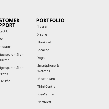
me
nge
 kritiske
ene, som er
STOMER
PORTFOLIO
PPORT
T-serie
tact Us
X serie
 en
te
ThinkPad
restatus
IdeaPad
kjerner enn
lige spørsmål om
Yoga
dukter
Smartphone &
lige spørsmål om
®
av Intel
Watches
pping
ne på en
M-serie tårn
svilkår
ThinkCentre
IdeaCentre
Nettbrett