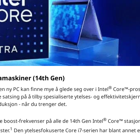
tamaskiner (14th Gen)
®
en ny PC kan finne mye å glede seg over i Intel
Core™-pros
satsing på å tilby spesialiserte ytelses- og effektivitetskjer
oduksjon - når du trenger det.
®
boost-frekvenser på alle de 14th Gen Intel
Core™ stasjo
1
ster.
Den ytelsesfokuserte Core i7-serien har blant annet 