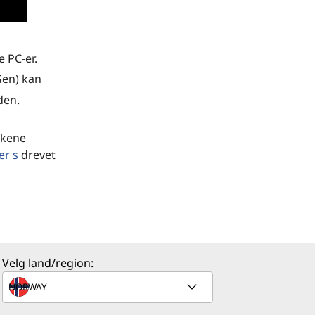
 PC-er.
Gen) kan
den.
kkene
er s
drevet
n) tar det
flere
Velg land/region: