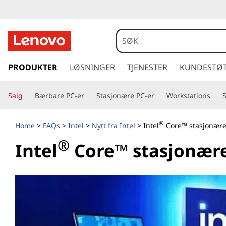
g
å
PRODUKTER
LØSNINGER
TJENESTER
KUNDESTØ
t
i
Salg
Bærbare PC-er
Stasjonære PC-er
Workstations
l
h
o
®
Home
>
FAQs
>
Intel
>
Nytt fra Intel
> Intel
Core™ stasjonære 
v
®
Intel
Core™ stasjonære
e
d
i
n
n
h
o
l