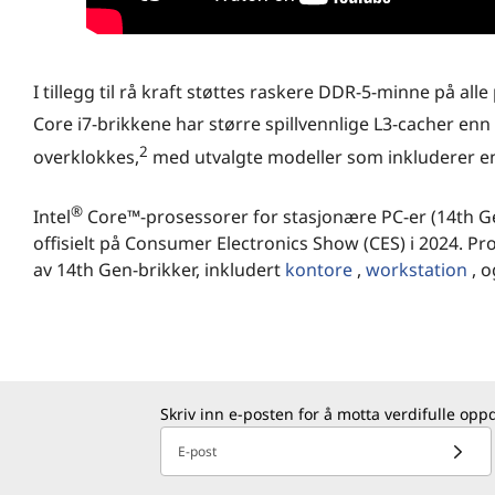
I tillegg til rå kraft støttes raskere DDR-5-minne på all
Core i7-brikkene har større spillvennlige L3-cacher enn t
2
overklokkes,
med utvalgte modeller som inkluderer en
®
Intel
Core™-prosessorer for stasjonære PC-er (14th Gen
offisielt på Consumer Electronics Show (CES) i 2024. P
av 14th Gen-brikker, inkludert
kontore
,
workstation
, 
Raskere "Performance"-kjerner, flere "Effi
Intels ytelseshybridprosessorarkitektur1 er nå velkjent,
hele et skritt videre ved å øke turbohastigheten på fami
Skriv inn e-posten for å motta verdifulle opp
Efficient-kjerner (E-kjerner) i mellomklassen. For gamere
multitaskere betyr det forbedret ytelse med flere tråder,
E-post