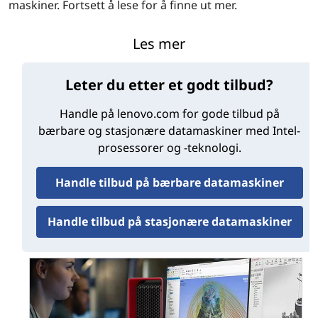
maskiner. Fortsett å lese for å finne ut mer.
Intels ytelse og effektive kjerner—nå
Les mer
for bærbare datamaskiner
Leter du etter et godt tilbud?
12
Den innovative hybridarkitekturen i
. generasjons
Handle på lenovo.com for gode tilbud på
®
Intel
Core™-mobilprosessorer var opprinnelig bare
bærbare og stasjonære datamaskiner med Intel-
tilgjengelig i stasjonære CPU-er. Hver brikke er utformet
prosessorer og -teknologi.
slik at krevende oppgaver kan gå til én type
spesialkjerne, mens enklere oppgaver går til andre
Handle tilbud på bærbare datamaskiner
kjerner som er optimalisert for slikt arbeid:
Handle tilbud på stasjonære datamaskiner
Ytelseskjerner (P-kjerner):
P-kjerner er
konstruert for å håndtere enkelttrådede og lett
trådede forespørsler som det er best å holde
innenfor en enkelt kjerne (i stedet for å dele dem
på mange).
Effektive kjerner (E-kjerner):
E-kjerner er