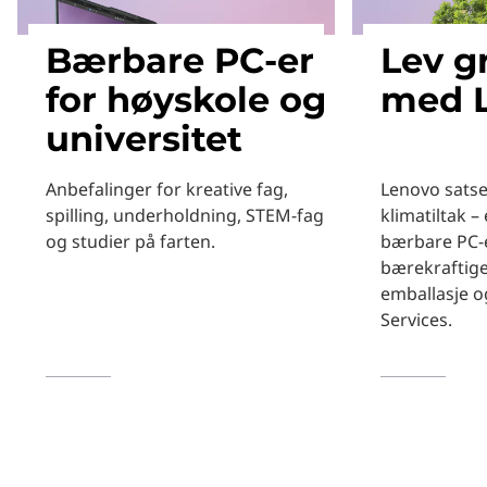
Bærbare PC-er
Lev g
for høyskole og
med 
universitet
Anbefalinger for kreative fag,
Lenovo satse
spilling, underholdning, STEM-fag
klimatiltak –
og studier på farten.
bærbare PC-e
bærekraftige
emballasje o
Services.
Les mer
Les mer