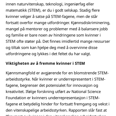
E
innen naturvitenskap, teknologi, ingeniørfag eller
M
matematikk (STEM), er du i godt selskap. Stadig flere
kvinner velger å satse på STEM-fagene, men de står
:
fortsatt overfor mange utfordringer. Kjønnsdiskriminering,
mangel på mentorer og problemer med å balansere jobb
H
og familie er bare noen av hindringene som kvinner i
STEM ofte støter på. Det finnes imidlertid mange ressurser
v
og tiltak som kan hjelpe deg med å overvinne disse
o
utfordringene og lykkes i det feltet du har valgt.
Viktigheten av å fremme kvinner i STEM
r
Kjønnsmangfold er avgjørende for en blomstrende STEM-
d
arbeidsstyrke. Når kvinner er underrepresentert i STEM-
fagene, begrenser det potensialet for innovasjon og
a
kreativitet. Ifølge forskning utført av National Science
Foundation er kvinners underrepresentasjon i STEM-
n
fagene et betydelig hinder for fortsatt fremgang og vekst i
k
den vitenskapelige arbeidsstyrken. Rapporten slår fast at