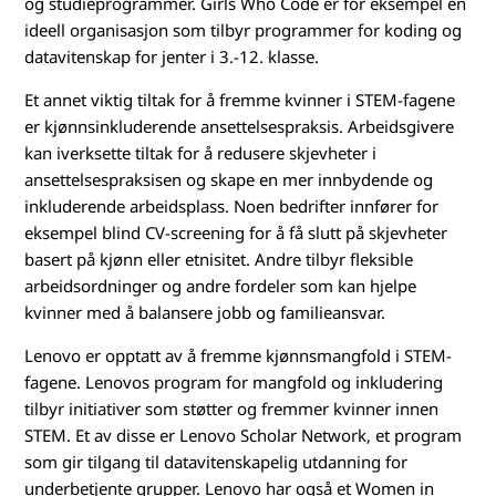
og studieprogrammer. Girls Who Code er for eksempel en
ideell organisasjon som tilbyr programmer for koding og
datavitenskap for jenter i 3.-12. klasse.
Et annet viktig tiltak for å fremme kvinner i STEM-fagene
er kjønnsinkluderende ansettelsespraksis. Arbeidsgivere
kan iverksette tiltak for å redusere skjevheter i
ansettelsespraksisen og skape en mer innbydende og
inkluderende arbeidsplass. Noen bedrifter innfører for
eksempel blind CV-screening for å få slutt på skjevheter
basert på kjønn eller etnisitet. Andre tilbyr fleksible
arbeidsordninger og andre fordeler som kan hjelpe
kvinner med å balansere jobb og familieansvar.
Lenovo er opptatt av å fremme kjønnsmangfold i STEM-
fagene. Lenovos program for mangfold og inkludering
tilbyr initiativer som støtter og fremmer kvinner innen
STEM. Et av disse er Lenovo Scholar Network, et program
som gir tilgang til datavitenskapelig utdanning for
underbetjente grupper. Lenovo har også et Women in