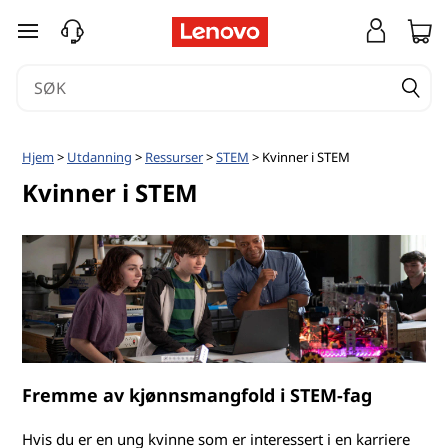
K
gå til hovedinnhold
v
i
n
Hjem
>
Utdanning
>
Ressurser
>
STEM
> Kvinner i STEM
n
Kvinner i STEM
e
r
i
S
Fremme av kjønnsmangfold i STEM-fag
T
Hvis du er en ung kvinne som er interessert i en karriere