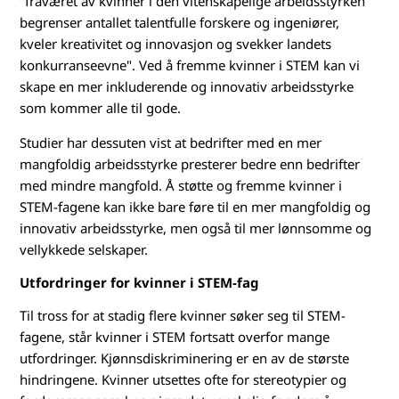
"fraværet av kvinner i den vitenskapelige arbeidsstyrken
a
begrenser antallet talentfulle forskere og ingeniører,
kveler kreativitet og innovasjon og svekker landets
n
konkurranseevne". Ved å fremme kvinner i STEM kan vi
skape en mer inkluderende og innovativ arbeidsstyrke
v
som kommer alle til gode.
i
Studier har dessuten vist at bedrifter med en mer
mangfoldig arbeidsstyrke presterer bedre enn bedrifter
ø
med mindre mangfold. Å støtte og fremme kvinner i
k
STEM-fagene kan ikke bare føre til en mer mangfoldig og
innovativ arbeidsstyrke, men også til mer lønnsomme og
e
vellykkede selskaper.
Utfordringer for kvinner i STEM-fag
k
Til tross for at stadig flere kvinner søker seg til STEM-
j
fagene, står kvinner i STEM fortsatt overfor mange
utfordringer. Kjønnsdiskriminering er en av de største
ø
hindringene. Kvinner utsettes ofte for stereotypier og