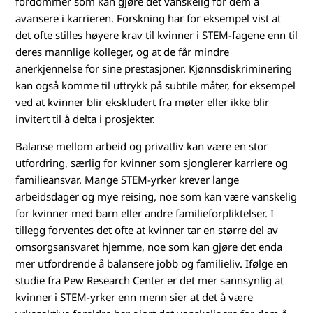
n
fordommer som kan gjøre det vanskelig for dem å
avansere i karrieren. Forskning har for eksempel vist at
n
det ofte stilles høyere krav til kvinner i STEM-fagene enn til
deres mannlige kolleger, og at de får mindre
s
anerkjennelse for sine prestasjoner. Kjønnsdiskriminering
kan også komme til uttrykk på subtile måter, for eksempel
m
ved at kvinner blir ekskludert fra møter eller ikke blir
invitert til å delta i prosjekter.
a
Balanse mellom arbeid og privatliv kan være en stor
n
utfordring, særlig for kvinner som sjonglerer karriere og
g
familieansvar. Mange STEM-yrker krever lange
arbeidsdager og mye reising, noe som kan være vanskelig
f
for kvinner med barn eller andre familieforpliktelser. I
tillegg forventes det ofte at kvinner tar en større del av
o
omsorgsansvaret hjemme, noe som kan gjøre det enda
mer utfordrende å balansere jobb og familieliv. Ifølge en
l
studie fra Pew Research Center er det mer sannsynlig at
kvinner i STEM-yrker enn menn sier at det å være
d