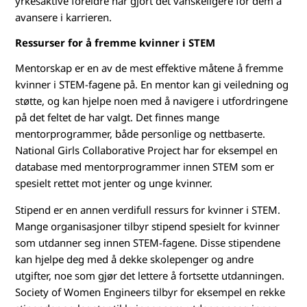
yrkesaktive foreldre har gjort det vanskeligere for dem å
e
avansere i karrieren.
Ressurser for å fremme kvinner i STEM
t
Mentorskap er en av de mest effektive måtene å fremme
?
kvinner i STEM-fagene på. En mentor kan gi veiledning og
støtte, og kan hjelpe noen med å navigere i utfordringene
på det feltet de har valgt. Det finnes mange
mentorprogrammer, både personlige og nettbaserte.
National Girls Collaborative Project har for eksempel en
database med mentorprogrammer innen STEM som er
spesielt rettet mot jenter og unge kvinner.
Stipend er en annen verdifull ressurs for kvinner i STEM.
Mange organisasjoner tilbyr stipend spesielt for kvinner
som utdanner seg innen STEM-fagene. Disse stipendene
kan hjelpe deg med å dekke skolepenger og andre
utgifter, noe som gjør det lettere å fortsette utdanningen.
Society of Women Engineers tilbyr for eksempel en rekke