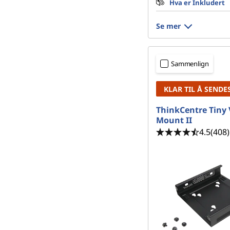
Hva er Inkludert
Se mer
Sammenlign
KLAR TIL Å SENDE
ThinkCentre Tiny
Mount II
4.5
(408)