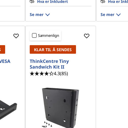
Hva er Inkludert
Hva er Ink
Se mer
Se mer
Sammenlign
S
KLAR TIL Å SENDES
 VESA
ThinkCentre Tiny
Sandwich Kit II
4.3
(85)