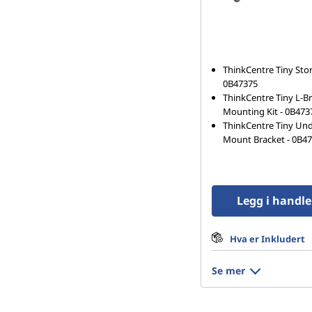
ThinkCentre Tiny Stor
0B47375
ThinkCentre Tiny L-B
Mounting Kit - 0B473
ThinkCentre Tiny Un
Mount Bracket - 0B4
Legg i handl
Hva er Inkludert
Se mer