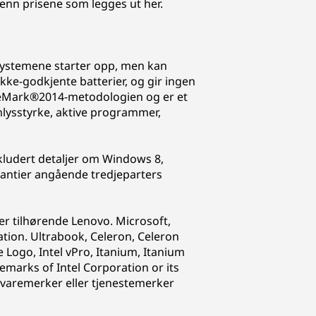
 enn prisene som legges ut her.
 Systemene starter opp, men kan
ikke-godkjente batterier, og gir ingen
bileMark®2014-metodologien og er et
rmlysstyrke, aktive programmer,
kludert detaljer om Windows 8,
antier angående tredjeparters
r tilhørende Lenovo. Microsoft,
ion. Ultrabook, Celeron, Celeron
ide Logo, Intel vPro, Itanium, Itanium
emarks of Intel Corporation or its
e varemerker eller tjenestemerker