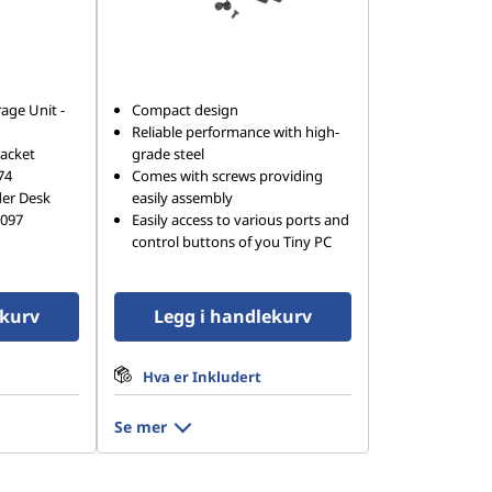
age Unit -
Compact design
Reliable performance with high-
racket
grade steel
74
Comes with screws providing
der Desk
easily assembly
7097
Easily access to various ports and
control buttons of you Tiny PC
ekurv
Legg i handlekurv
Hva er Inkludert
Se mer