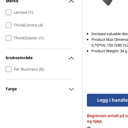
Merke
e
Lenovo (1)
s
ThinkCentre (4)
s
Increase valuable de
ThinkStation (1)
Product Max Dimens
o
(L*D*H): 150.7x89.7
Product Weight: 34 g
r
bruksområde
i
For Business (6)
e
Farge
s
Legg i handl
Begrenset antall på l
og kjøp.