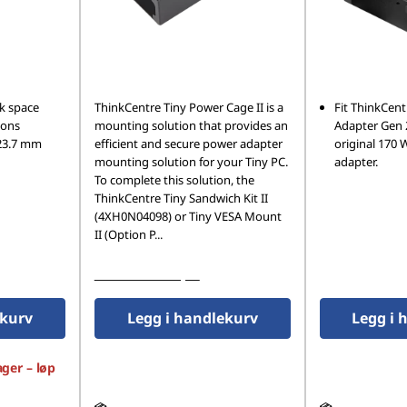
sk space
ThinkCentre Tiny Power Cage II is a
Fit ThinkCen
ions
mounting solution that provides an
Adapter Gen 2
x23.7 mm
efficient and secure power adapter
original 170 
mounting solution for your Tiny PC.
adapter.
To complete this solution, the
ThinkCentre Tiny Sandwich Kit II
(4XH0N04098) or Tiny VESA Mount
II (Option P
...
Se mer informasjon
ekurv
Legg i handlekurv
Legg i 
ager – løp