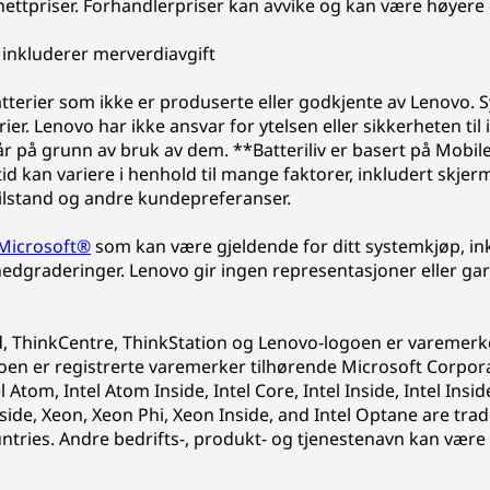
 nettpriser. Forhandlerpriser kan avvike og kan være høyere
g inkluderer merverdiavgift
atterier som ikke er produserte eller godkjente av Lenovo.
er. Lenovo har ikke ansvar for ytelsen eller sikkerheten til 
tår på grunn av bruk av dem. **Batteriliv er basert på Mo
id kan variere i henhold til mange faktorer, inkludert skje
-tilstand og andre kundepreferanser.
 Microsoft®
som kan være gjeldende for ditt systemkjøp, in
dgraderinger. Lenovo gir ingen representasjoner eller gar
d, ThinkCentre, ThinkStation og Lenovo-logoen er varemerke
 er registrerte varemerker tilhørende Microsoft Corporat
el Atom, Intel Atom Inside, Intel Core, Intel Inside, Intel Ins
side, Xeon, Xeon Phi, Xeon Inside, and Intel Optane are trad
ountries. Andre bedrifts-, produkt- og tjenestenavn kan vær