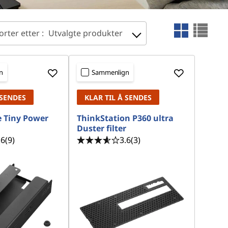
orter etter :
Utvalgte produkter
n
Sammenlign
 SENDES
KLAR TIL Å SENDES
 Tiny Power
ThinkStation P360 ultra
Duster filter
.6
(9)
3.6
(3)