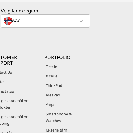
Velg land/region:
STOMER
PORTFOLIO
PPORT
T-serie
tact Us
X serie
te
ThinkPad
restatus
IdeaPad
lige spørsmål om
Yoga
dukter
Smartphone &
lige spørsmål om
Watches
pping
M-serie tårn
svilkår