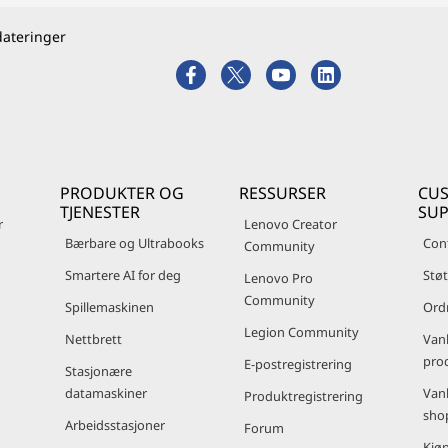
dateringer
PRODUKTER OG
RESSURSER
CU
TJENESTER
SU
r
Lenovo Creator
Bærbare og Ultrabooks
Con
Community
Smartere AI for deg
Støt
Lenovo Pro
Community
Spillemaskinen
Ord
Legion Community
Nettbrett
Van
pro
E-postregistrering
Stasjonære
datamaskiner
Van
Produktregistrering
sho
Arbeidsstasjoner
Forum
Kjøp