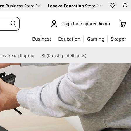
ro
Business Store
Lenovo Education
Store
Logg inn / opprett konto
Business
Education
Gaming
Skaper
ervere og lagring
KI (Kunstig intelligens)