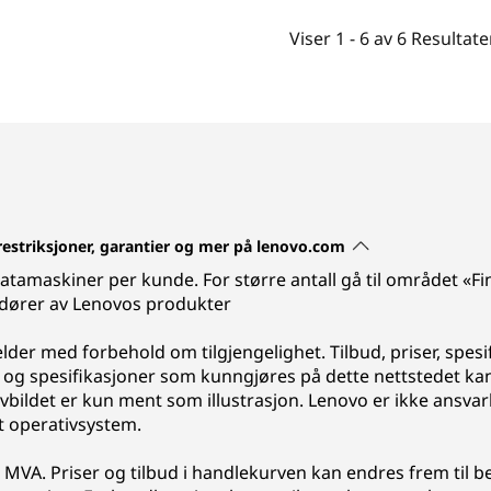
Viser
1 -
6
av
6
Resultate
 restriksjoner, garantier og mer på lenovo.com
5 datamaskiner per kunde. For større antall gå til området «F
ndører av Lenovos produkter
gjelder med forbehold om tilgjengelighet. Tilbud, priser, spes
 og spesifikasjoner som kunngjøres på dette nettstedet kan
ildet er kun ment som illustrasjon. Lenovo er ikke ansvarli
t operativsystem.
 MVA. Priser og tilbud i handlekurven kan endres frem til be