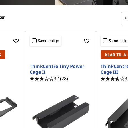
ter
S
Sammenlign
Sammenlig
S
KLAR TIL Å
ThinkCentre Tiny Power
ThinkCentre
Cage II
Cage III
3.1
(28)
3