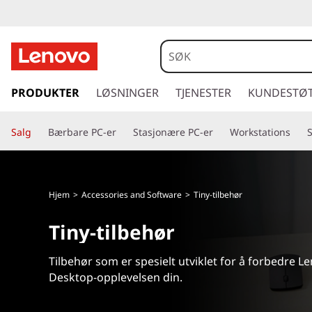
L
e
n
g
å
PRODUKTER
LØSNINGER
TJENESTER
KUNDESTØ
o
t
i
v
Salg
Bærbare PC-er
Stasjonære PC-er
Workstations
l
h
o
o
v
T
Hjem
>
Accessories and Software
>
Tiny-tilbehør
e
d
i
Tiny-tilbehør
i
n
n
n
Tilbehør som er spesielt utviklet for å forbedre L
h
y
Desktop-opplevelsen din.
o
l