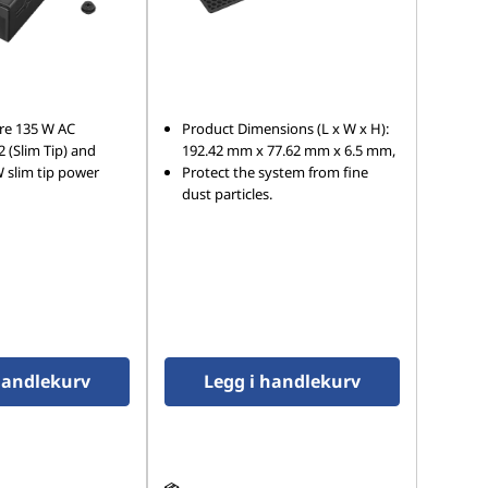
tre 135 W AC
Product Dimensions (L x W x H):
 (Slim Tip) and
192.42 mm x 77.62 mm x 6.5 mm,
W slim tip power
Protect the system from fine
dust particles.
handlekurv
Legg i handlekurv