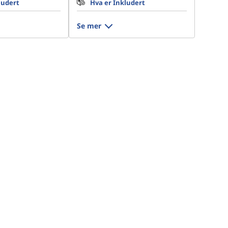
ludert
Hva er Inkludert
Se mer