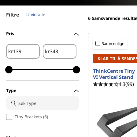
|
d
D
Filtre
Utvid alle
6
Samsvarende resulta
e
Pris
s
Sammenlign
k
kr
kr
KLAR TIL Å SENDE
t
ThinkCentre Tiny
o
VI Vertical Stand
4.3
(99)
p
Type
A
c
Tiny Brackets (6)
c