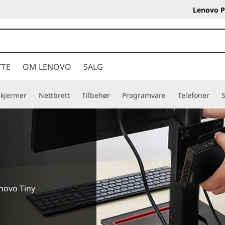
Lenovo P
TTE
OM LENOVO
SALG
Skjermer
Nettbrett
Tilbehør
Programvare
Telefoner
S
enovo Tiny