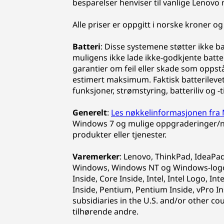
besparelser henviser til vanlige Lenovo
Alle priser er oppgitt i norske kroner o
Batteri
: Disse systemene støtter ikke b
muligens ikke lade ikke-godkjente batteri
garantier om feil eller skade som opps
estimert maksimum. Faktisk batterilevet
funksjoner, strømstyring, batteriliv og 
Generelt
:
Les nøkkelinformasjonen fra
Windows 7 og mulige oppgraderinger/ne
produkter eller tjenester.
Varemerker
: Lenovo, ThinkPad, IdeaPa
Windows, Windows NT og Windows-logoen
Inside, Core Inside, Intel, Intel Logo, Int
Inside, Pentium, Pentium Inside, vPro In
subsidiaries in the U.S. and/or other c
tilhørende andre.