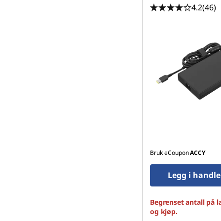
4.2
(46)
Bruk eCoupon
ACCY
Legg i handl
Begrenset antall på l
og kjøp.