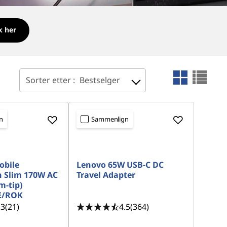
k her
Sorter etter :
Bestselger
n
Sammenlign
obile
Lenovo 65W USB-C DC
 Slim 170W AC
Travel Adapter
m-tip)
IE/ROK
.3
(21)
4.5
(364)