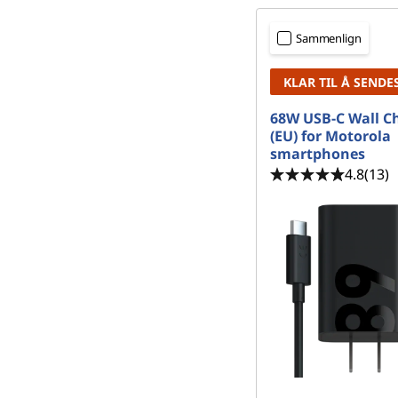
Sammenlign
KLAR TIL Å SENDE
68W USB-C Wall C
(EU) for Motorola
smartphones
4.8
(13)