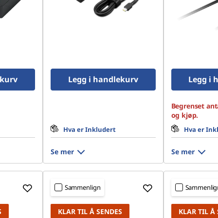
ekurv
Legg i handlekurv
Legg i 
Begrenset anta
og kjøp.
Hva er Inkludert
Hva er Ink
Se mer
Se mer
Sammenlign
Sammenlig
S
KLAR TIL Å SENDES
KLAR TIL Å