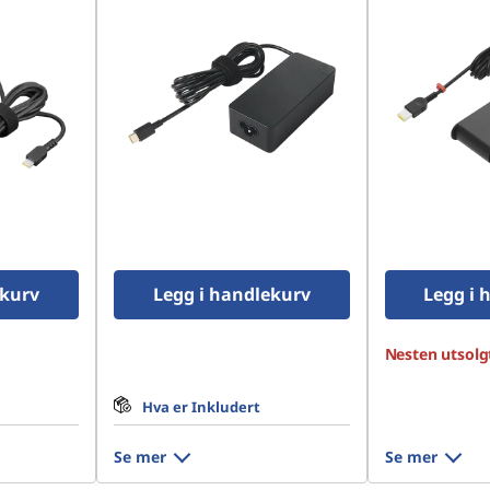
ekurv
Legg i handlekurv
Legg i 
Nesten utsolgt
Hva er Inkludert
Se mer
Se mer