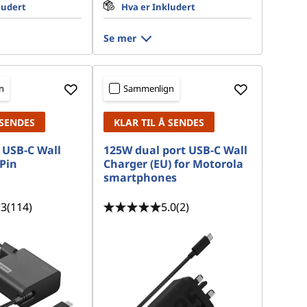
ludert
Hva er Inkludert
Se mer
n
Sammenlign
 SENDES
KLAR TIL Å SENDES
 USB-C Wall
125W dual port USB-C Wall
Pin
Charger (EU) for Motorola
smartphones
.3
(114)
5.0
(2)