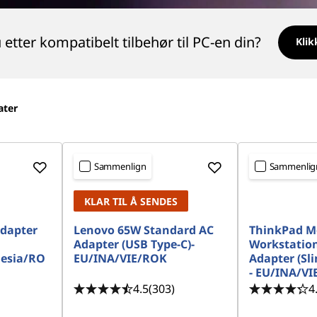
 etter kompatibelt tilbehør til PC-en din?
Klik
ater
Sammenlign
Sammenlig
KLAR TIL Å SENDES
dapter
Lenovo 65W Standard AC
ThinkPad M
Adapter (USB Type-C)-
Workstation
nesia/RO
EU/INA/VIE/ROK
Adapter (Sli
- EU/INA/V
4.5
(303)
4