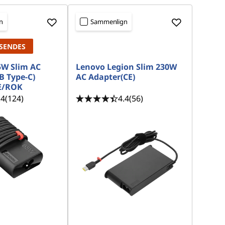
n
Sammenlign
 SENDES
5W Slim AC
Lenovo Legion Slim 230W
B Type-C)
AC Adapter(CE)
IE/ROK
.4
(124)
4.4
(56)