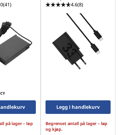
.0
(41)
4.6
(8)
CY
handlekurv
Legg i handlekurv
ll på lager – løp
Begrenset antall på lager – løp
og kjøp.