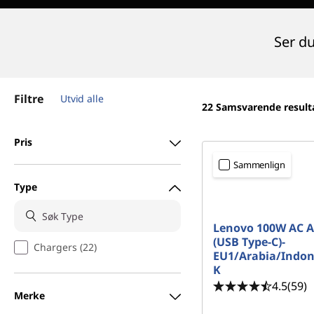
d
Ser du
Filtre
Utvid alle
22
Samsvarende result
Pris
Sammenlign
Type
Lenovo 100W AC A
(USB Type-C)-
Chargers (22)
EU1/Arabia/Indo
K
4.5
(59)
Merke