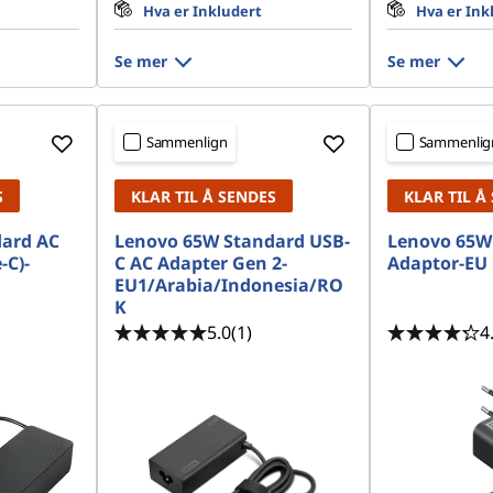
Hva er Inkludert
Hva er Ink
Se mer
Se mer
Sammenlign
Sammenlig
S
KLAR TIL Å SENDES
KLAR TIL Å
ard AC
Lenovo 65W Standard USB-
Lenovo 65W
-C)-
C AC Adapter Gen 2-
Adaptor-EU 
EU1/Arabia/Indonesia/RO
K
5.0
(1)
4