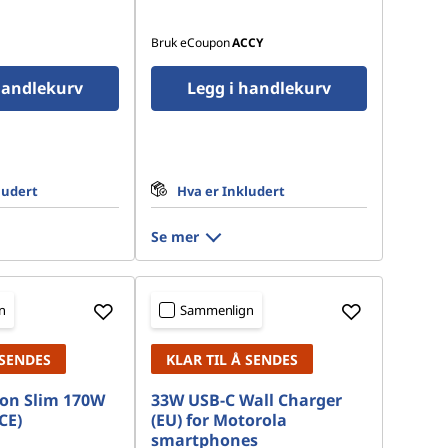
Bruk eCoupon
ACCY
handlekurv
Legg i handlekurv
ludert
Hva er Inkludert
Se mer
n
Sammenlign
 SENDES
KLAR TIL Å SENDES
on Slim 170W
33W USB-C Wall Charger
CE)
(EU) for Motorola
smartphones