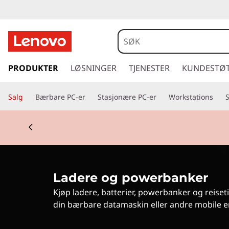
P
o
w
g
å
PRODUKTER
LØSNINGER
TJENESTER
KUNDESTØ
e
t
i
r
Salg
Bærbare PC-er
Stasjonære PC-er
Workstations
l
h
B
Currently displaying item 2 of 3
o
Lenov
v
a
e
d
n
i
Ladere og powerbanker
n
k
n
Kjøp ladere, batterier, powerbanker og reiset
h
s
din bærbare datamaskin eller andre mobile e
o
l