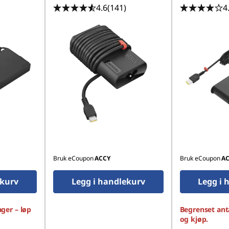
4.6
(141)
4
Bruk eCoupon
ACCY
Bruk eCoupon
AC
ekurv
Legg i handlekurv
Legg i 
ager – løp
Begrenset anta
og kjøp.