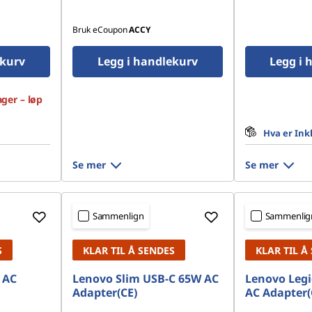
Bruk eCoupon
ACCY
ekurv
Legg i handlekurv
Legg i 
ager – løp
Hva er Ink
Se mer
Se mer
Sammenlign
Sammenlig
S
KLAR TIL Å SENDES
KLAR TIL Å
 AC
Lenovo Slim USB-C 65W AC
Lenovo Legi
Adapter(CE)
AC Adapter(