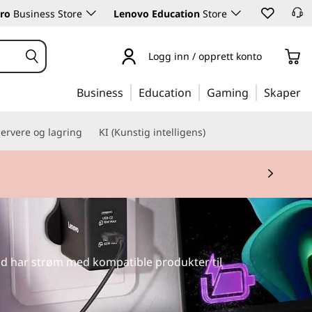
ro
Business Store
Lenovo Education
Store
Logg inn / opprett konto
Business
Education
Gaming
Skaper
ervere og lagring
KI (Kunstig intelligens)
øp nå
tid har strøm med kompatible produkter til