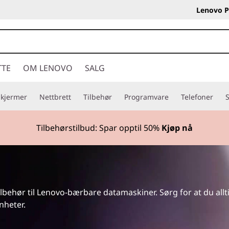
Lenovo P
TTE
OM LENOVO
SALG
Skjermer
Nettbrett
Tilbehør
Programvare
Telefoner
S
o-deler:
Sømløs kompatibilitet med Lenovo-enheten din!
Kj
ilbehør til Lenovo-bærbare datamaskiner. Sørg for at du all
nheter.