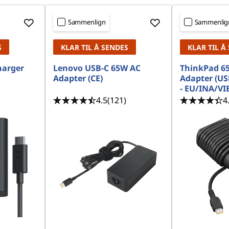
Sammenlign
Sammenlig
S
KLAR TIL Å SENDES
KLAR TIL Å
harger
Lenovo USB-C 65W AC
ThinkPad 6
Adapter (CE)
Adapter (US
- EU/INA/V
4.5
(121)
4