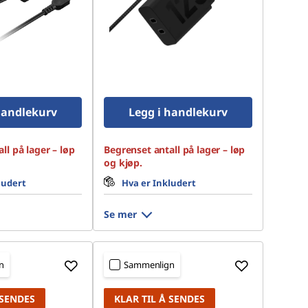
handlekurv
Legg i handlekurv
ll på lager – løp
Begrenset antall på lager – løp
og kjøp.
ludert
Hva er Inkludert
Se mer
n
Sammenlign
 SENDES
KLAR TIL Å SENDES