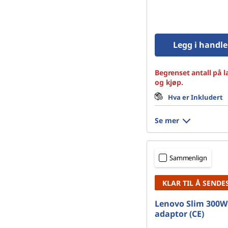
Legg i handl
Begrenset antall på l
og kjøp.
Hva er Inkludert
Se mer
Sammenlign
KLAR TIL Å SENDE
Lenovo Slim 300W
adaptor (CE)