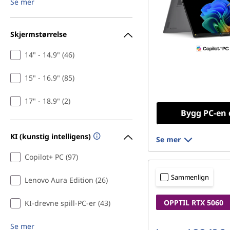
Se mer
o
g
Skjermstørrelse
f
14" - 14.9" (46)
o
15" - 16.9" (85)
t
17" - 18.9" (2)
Bygg PC-en 
o
KI (kunstig intelligens)
Se mer
r
Copilot+ PC (97)
e
Sammenlign
Lenovo Aura Edition (26)
d
OPPTIL RTX 5060
KI-drevne spill-PC-er (43)
i
Se mer