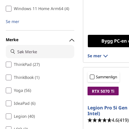
Windows 11 Home Arm64 (4)
Se mer
Merke
Bygg PC-en 
Se mer
ThinkPad (27)
Sammenlign
ThinkBook (1)
Yoga (56)
RTX 5070 Ti
IdeaPad (6)
Legion Pro 5i Gen 
Intel)
Legion (40)
4.6
(419)