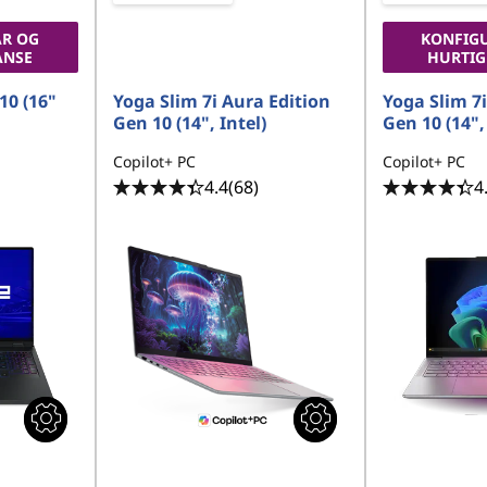
R OG
KONFIG
ANSE
HURTIG
10 (16"
Yoga Slim 7i Aura Edition
Yoga Slim 7i
Gen 10 (14", Intel)
Gen 10 (14", 
Copilot+ PC
Copilot+ PC
4.4
(68)
4