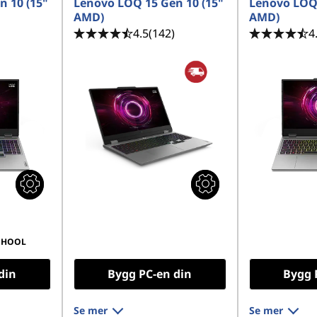
n 10 (15"
Lenovo LOQ 15 Gen 10 (15"
Lenovo LOQ 
AMD)
AMD)
4.5
(142)
4
CHOOL
din
Bygg PC-en din
Bygg 
Se mer
Se mer