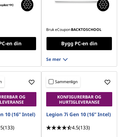
Bruk eCoupon
BACKTOSCHOOL
PC-en din
Bygg PC-en din
Se mer
n
Sammenlign
URERBAR OG
KONFIGURERBAR OG
LEVERANSE
HURTIGLEVERANSE
n 10 (16” Intel)
Legion 7i Gen 10 (16” Intel)
.5
(133)
4.5
(133)