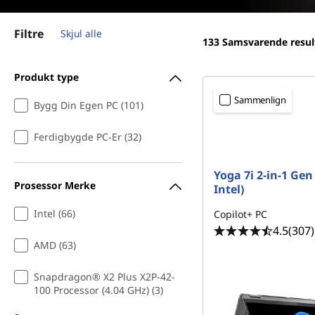
e
d
r
Filtre
Skjul alle
133
Samsvarende resul
f
Produkt type
o
Sammenlign
Bygg Din Egen PC (101)
r
Ferdigbygde PC-Er (32)
v
Yoga 7i 2-in-1 Gen
i
Prosessor Merke
Intel)
d
Intel (66)
Copilot+ PC
4.5
(307)
e
AMD (63)
o
Snapdragon® X2 Plus X2P-42-
100 Processor (4.04 GHz) (3)
-