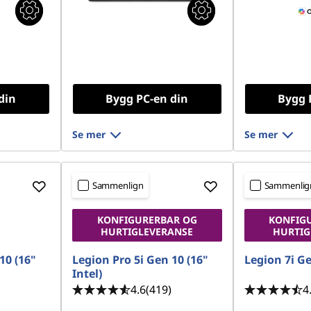
din
Bygg PC-en din
Bygg 
Se mer
Se mer
Sammenlign
Sammenlig
KONFIGURERBAR OG
KONFIG
HURTIGLEVERANSE
HURTIG
10 (16"
Legion Pro 5i Gen 10 (16"
Legion 7i Ge
Intel)
4.6
(419)
4