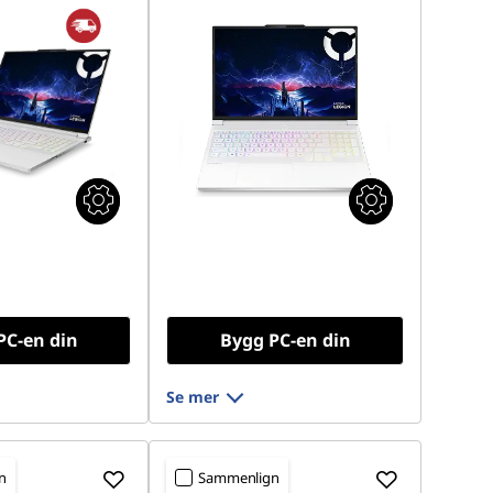
PC-en din
Bygg PC-en din
Se mer
n
Sammenlign