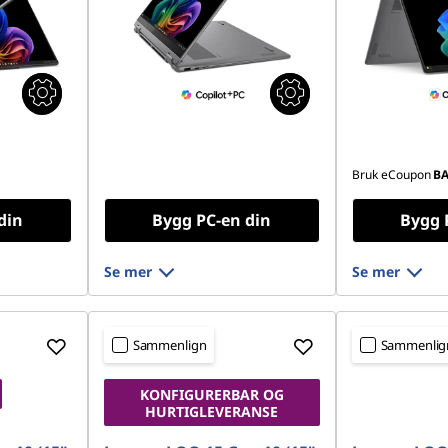
Bruk eCoupon
B
din
Bygg PC-en din
Bygg 
Se mer
Se mer
Sammenlign
Sammenlig
KONFIGURERBAR OG
HURTIGLEVERANSE