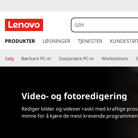
B
æ
r
g
å
PRODUKTER
LØSNINGER
TJENESTER
KUNDESTØ
b
t
i
a
Salg
Bærbare PC-er
Stasjonære PC-er
Workstations
l
h
r
o
v
e
e
Video- og fotoredigering
d
P
i
Rediger bilder og videoer raskt med kraftige pro
n
C
n
minne for å kjøre de mest krevende programmen
h
-
o
l