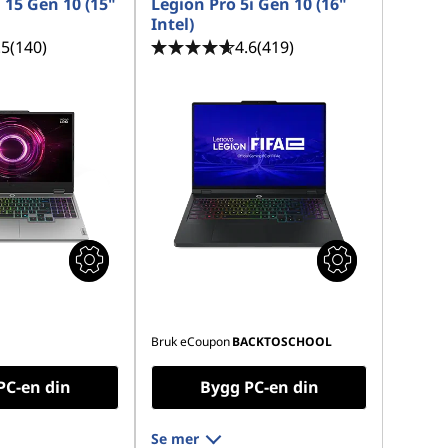
15 Gen 10 (15"
Legion Pro 5i Gen 10 (16"
Intel)
.5
(140)
4.6
(419)
Bruk eCoupon
BACKTOSCHOOL
PC-en din
Bygg PC-en din
Se mer