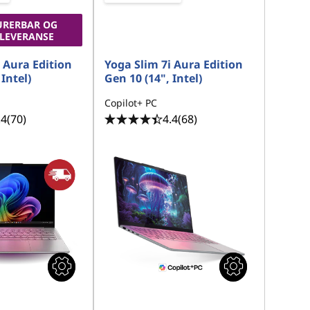
URERBAR OG
LEVERANSE
 Aura Edition
Yoga Slim 7i Aura Edition
Intel)
Gen 10 (14", Intel)
Copilot+ PC
.4
(70)
4.4
(68)