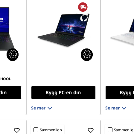
CHOOL
din
Bygg PC-en din
Bygg 
Se mer
Se mer
Sammenlign
Sammenlig