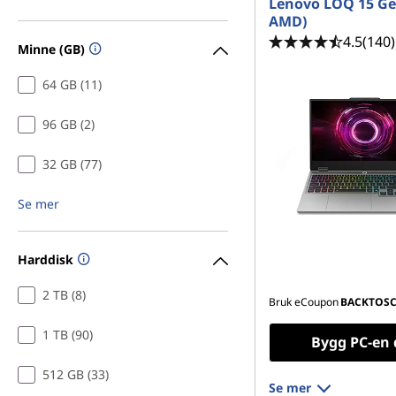
g
Lenovo LOQ 15 Ge
AMD)
e
4.5
(140)
Minne (GB)
r
64 GB (11)
i
96 GB (2)
n
32 GB (77)
g
Se mer
Harddisk
2 TB (8)
Bruk eCoupon
BACKTOS
1 TB (90)
Bygg PC-en 
512 GB (33)
Se mer