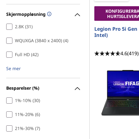
KONFIGURERBA
Skjermoppløsning
HURTIGLEVER
2.8K (31)
Legion Pro 5i Gen 
Intel)
WQUXGA (3840 x 2400) (4)
4.6
(419)
Full HD (42)
Se mer
Besparelser (%)
1%-10% (30)
11%-20% (6)
21%-30% (7)