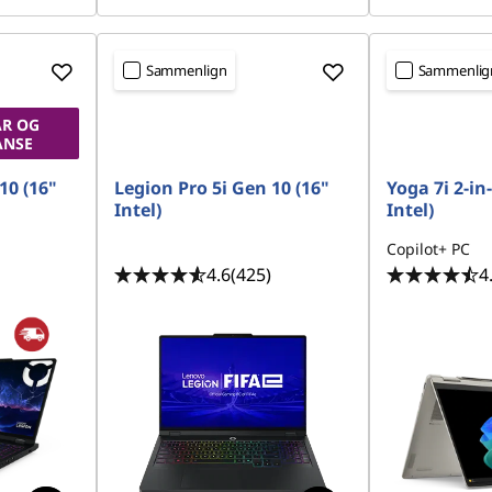
Sammenlign
Sammenlig
R OG
ANSE
10 (16"
Legion Pro 5i Gen 10 (16"
Yoga 7i 2-in
Intel)
Intel)
Copilot+ PC
4.6
(425)
4