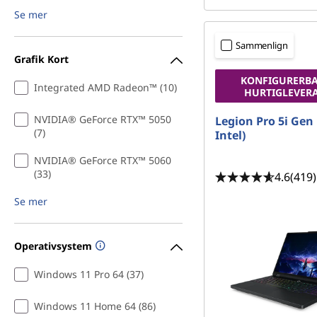
Se mer
Sammenlign
Grafik Kort
KONFIGURERBA
Integrated AMD Radeon™ (10)
HURTIGLEVER
NVIDIA® GeForce RTX™ 5050
Legion Pro 5i Gen 
(7)
Intel)
NVIDIA® GeForce RTX™ 5060
(33)
4.6
(419)
Se mer
Operativsystem
Windows 11 Pro 64 (37)
Windows 11 Home 64 (86)