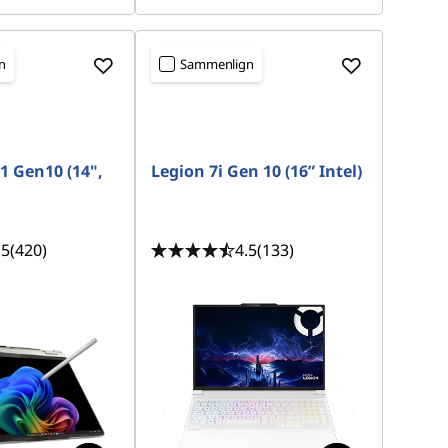
n
Sammenlign
-1 Gen10 (14",
Legion 7i Gen 10 (16” Intel)
.5
(420)
4.5
(133)