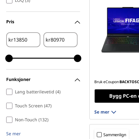
LOQ (3)
Pris
kr
kr
Funksjoner
Bruk eCoupon
BACKTOS
Lang batterilevetid (4)
Bygg PC-en 
Touch Screen (47)
Se mer
Non-Touch (132)
Se mer
Sammenlign