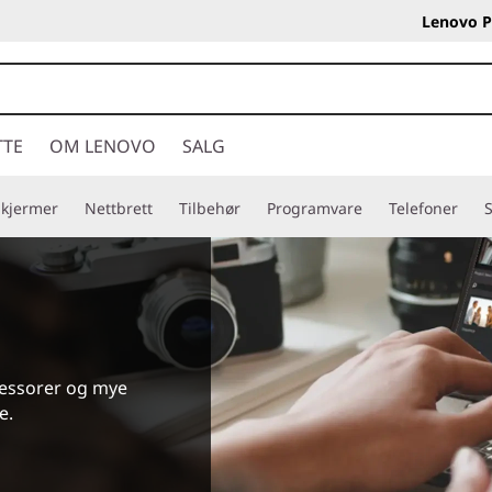
Lenovo P
TTE
OM LENOVO
SALG
Skjermer
Nettbrett
Tilbehør
Programvare
Telefoner
S
sessorer og mye
e.