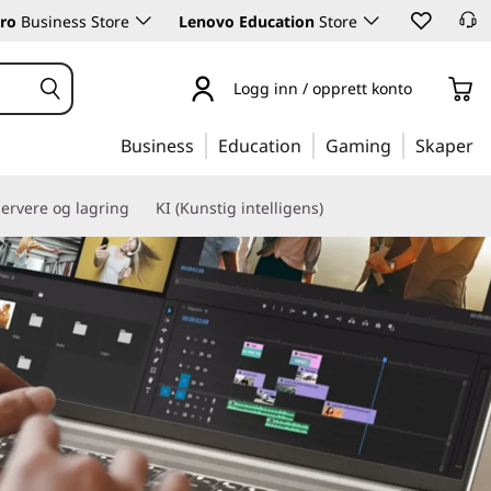
ro
Business Store
Lenovo Education
Store
Logg inn / opprett konto
Business
Education
Gaming
Skaper
ervere og lagring
KI (Kunstig intelligens)