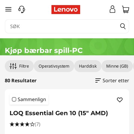
B
gå til hovedinnhold
æ
r
b
Kjøp bærbar spill-PC
a
Filtre
Operativsystem
Harddisk
Minne (GB)
r
e
80 Resultater
Sorter etter
s
Sammenlign
p
LOQ Essential Gen 10 (15" AMD)
i
(7)