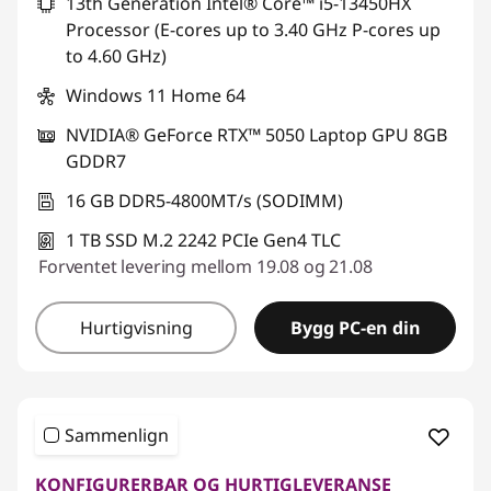
13th Generation Intel® Core™ i5-13450HX
Processor (E-cores up to 3.40 GHz P-cores up
to 4.60 GHz)
Windows 11 Home 64
NVIDIA® GeForce RTX™ 5050 Laptop GPU 8GB
GDDR7
16 GB DDR5-4800MT/s (SODIMM)
1 TB SSD M.2 2242 PCIe Gen4 TLC
Forventet levering mellom 19.08 og 21.08
Hurtigvisning
Bygg PC-en din
Sammenlign
KONFIGURERBAR OG HURTIGLEVERANSE