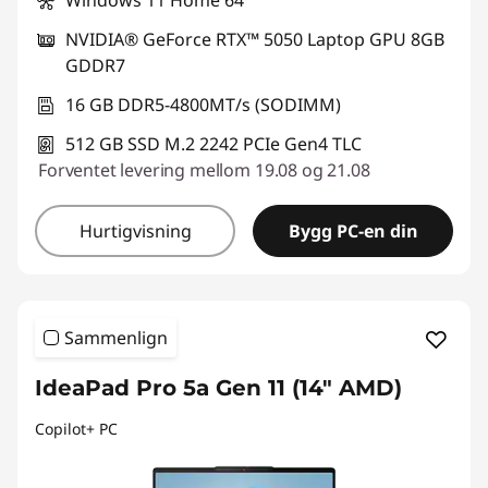
Windows 11 Home 64
NVIDIA® GeForce RTX™ 5050 Laptop GPU 8GB
GDDR7
16 GB DDR5-4800MT/s (SODIMM)
512 GB SSD M.2 2242 PCIe Gen4 TLC
Forventet levering mellom 19.08 og 21.08
Hurtigvisning
Bygg PC-en din
Sammenlign
IdeaPad Pro 5a Gen 11 (14" AMD)
Copilot+ PC