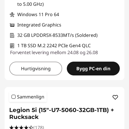
to 5.00 GHz)
Windows 11 Pro 64
Integrated Graphics
32 GB LPDDR5X-8533MT/s (Soldered)
1 TB SSD M.2 2242 PCIe Gen4 QLC
Forventet levering mellom 24.08 og 26.08
Hurtigvisning
Bygg PC-en din
Sammenlign
Legion 5i (15"-U7-5060-32GB-1TB) +
Rucksack
(178)