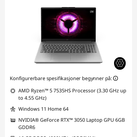
l
l
-
P
C
-
e
Konfigurerbare spesifikasjoner begynner på:
r
AMD Ryzen™ 5 7535HS Processor (3.30 GHz up
to 4.55 GHz)
Windows 11 Home 64
NVIDIA® GeForce RTX™ 3050 Laptop GPU 6GB
GDDR6