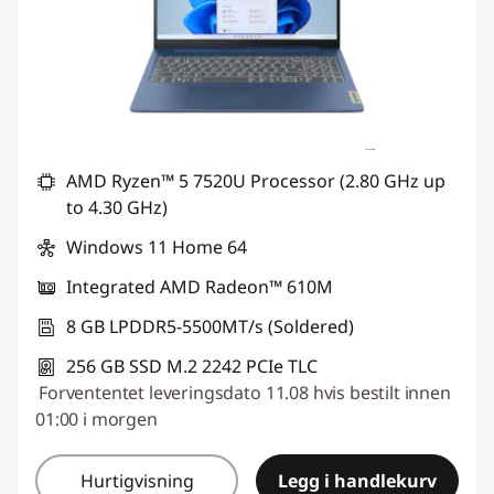
r
d
a
t
AMD Ryzen™ 5 7520U Processor (2.80 GHz up
to 4.30 GHz)
a
Windows 11 Home 64
v
Integrated AMD Radeon™ 610M
i
8 GB LPDDR5-5500MT/s (Soldered)
t
256 GB SSD M.2 2242 PCIe TLC
Forvententet leveringsdato 11.08 hvis bestilt innen
e
01:00 i morgen
n
Hurtigvisning
Legg i handlekurv