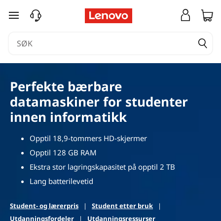
B
gå til hovedinnhold
æ
r
b
Perfekte bærbare
a
datamaskiner for studenter
r
innen informatikk
e
Opptil 18,9-tommers HD-skjermer
Opptil 128 GB RAM
d
Ekstra stor lagringskapasitet på opptil 2 TB
a
Lang batterilevetid
t
Student- og lærerpris
|
Student etter bruk
|
Utdanningsfordeler
|
Utdanningsressurser