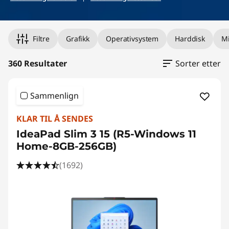
a
m
Filtre
Grafikk
Operativsystem
Harddisk
Mi
a
s
360 Resultater
Sorter etter
k
Sammenlign
i
KLAR TIL Å SENDES
n
IdeaPad Slim 3 15 (R5-Windows 11
Home-8GB-256GB)
e
(1692)
r
f
o