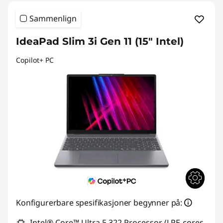
Sammenlign
IdeaPad Slim 3i Gen 11 (15" Intel)
Copilot+ PC
Konfigurerbare spesifikasjoner begynner på:
Intel® Core™ Ultra 5 322 Processor (LPE-cores