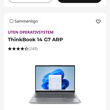
s
k
a
Sammenlign
p
UTEN OPERATIVSYSTEM
ThinkBook 14 G7 ARP
s
(249)
s
t
u
d
e
n