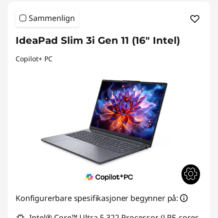
Sammenlign
IdeaPad Slim 3i Gen 11 (16" Intel)
Copilot+ PC
Konfigurerbare spesifikasjoner begynner på:
Intel® Core™ Ultra 5 322 Processor (LPE-cores