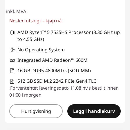
t
inkl. MVA
e
Nesten utsolgt – kjøp nå.
r
AMD Ryzen™ 5 7535HS Processor (3.30 GHz up
to 4.55 GHz)
No Operating System
Integrated AMD Radeon™ 660M
16 GB DDR5-4800MT/s (SODIMM)
512 GB SSD M.2 2242 PCIe Gen4 TLC
Forvententet leveringsdato 11.08 hvis bestilt innen
01:00 i morgen
Hurtigvisning
Legg i handlekurv