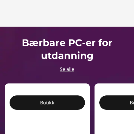
Bærbare PC-er for
utdanning
Se alle
Butikk
B