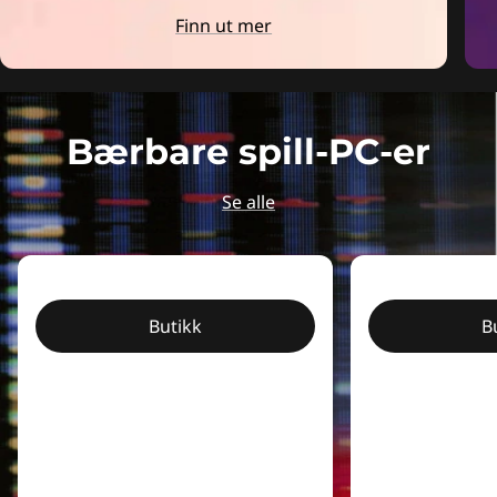
Finn ut mer
Bærbare spill-PC-er
Se alle
Butikk
B