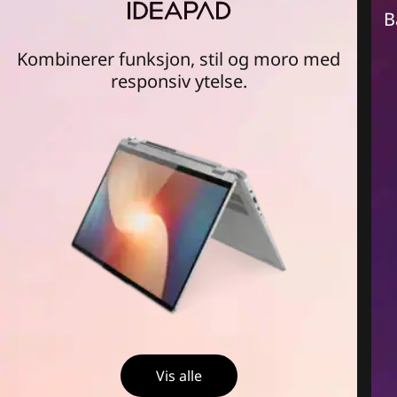
B
Kombinerer funksjon, stil og moro med
responsiv ytelse.
Vis alle