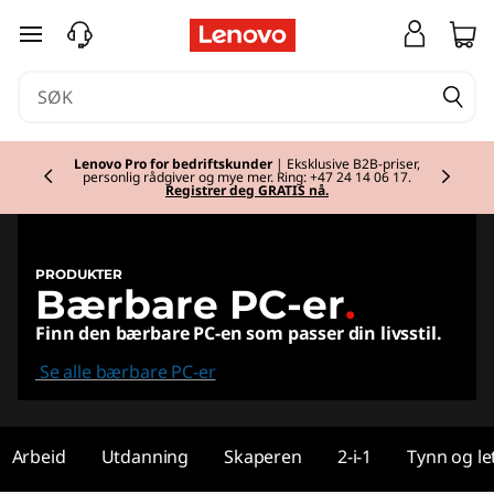
L
gå til hovedinnhold
a
p
Currently displaying item 1 of 2
t
Klar for skolestart
| Handle tidlig og gjør deg
klar for skolestart med nytt utstyr.
Kjøp nå
.
o
p
PRODUKTER
Bærbare PC-er
.
s
Finn den bærbare PC-en som passer din livsstil.
,
Se alle bærbare PC-er
2
i
Arbeid
Utdanning
Skaperen
2-i-1
Tynn og le