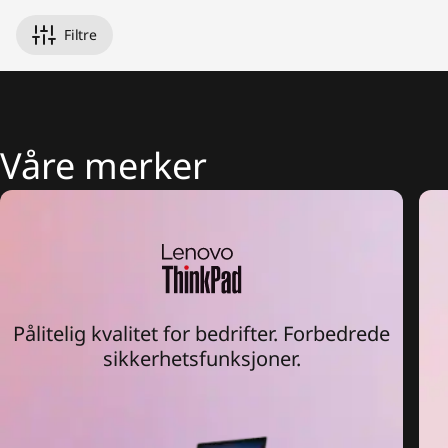
n
1
Filtre
s
,
Våre merker
&
M
o
r
Pålitelig kvalitet for bedrifter. Forbedrede
e
sikkerhetsfunksjoner.