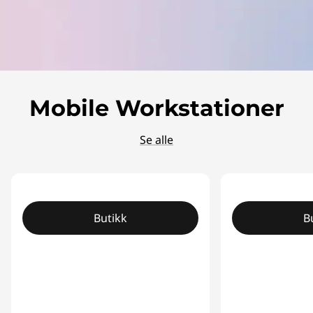
Mobile Workstationer
Se alle
Butikk
B