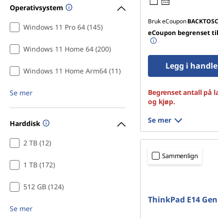
45W-65W
USB PD
Operativsystem
d
Bruk eCoupon
BACKTOS
Windows 11 Pro 64 (145)
a
eCoupon begrenset til
Windows 11 Home 64 (200)
n
Legg i handl
n
Windows 11 Home Arm64 (11)
i
Begrenset antall på l
Se mer
og kjøp.
n
Se mer
Harddisk
g
2 TB (12)
|
Sammenlign
1 TB (172)
B
512 GB (124)
æ
ThinkPad E14 Gen
Se mer