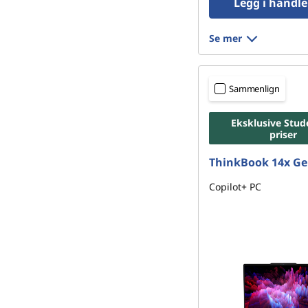
Legg i handl
Se mer
Sammenlign
Eksklusive Stud
priser
ThinkBook 14x Ge
Copilot+ PC