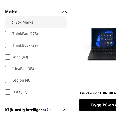
r
b
Merke
a
r
ThinkPad (173)
e
ThinkBook (29)
d
Yoga (49)
a
IdeaPad (63)
t
Legion (40)
a
LOQ (12)
Bruk eCoupon
THINKDEA
m
Bygg PC-en 
KI (kunstig intelligens)
a