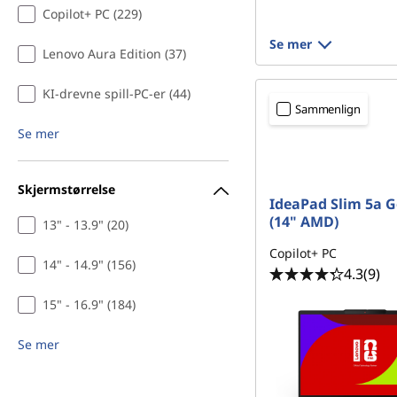
Copilot+ PC (229)
s
Se mer
Lenovo Aura Edition (37)
k
KI-drevne spill-PC-er (44)
i
Sammenlign
Se mer
n
e
Skjermstørrelse
IdeaPad Slim 5a G
r
(14" AMD)
13" - 13.9" (20)
f
Copilot+ PC
14" - 14.9" (156)
4.3
(9)
o
15" - 16.9" (184)
r
Se mer
u