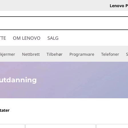
Lenovo P
TTE
OM LENOVO
SALG
Skjermer
Nettbrett
Tilbehør
Programvare
Telefoner
S
 utdanning
tater