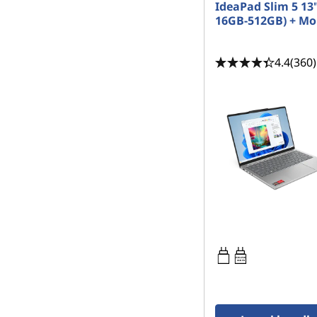
IdeaPad Slim 5 13"
16GB-512GB) + Mo
4.4
(360)
45W-65W
USB PD