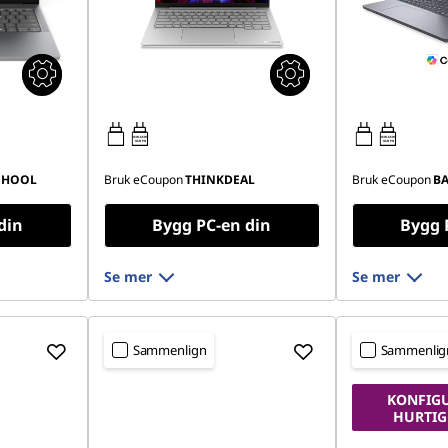
45W-65W
45W-65W
USB PD
USB PD
CHOOL
Bruk eCoupon
THINKDEAL
Bruk eCoupon
B
din
Bygg PC-en din
Bygg 
Se mer
Se mer
Sammenlign
Sammenlig
KONFIG
HURTIG