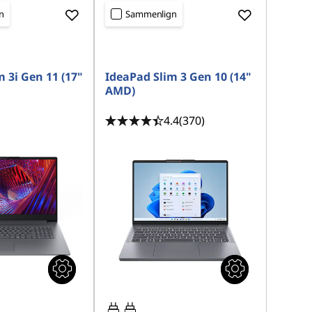
n
Sammenlign
 3i Gen 11 (17"
IdeaPad Slim 3 Gen 10 (14"
AMD)
4.4
(370)