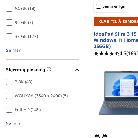
m
d
Sammenlign
64 GB (14)
a
KLAR TIL Å SENDE
96 GB (2)
s
IdeaPad Slim 3 15 
32 GB (177)
k
Windows 11 Home
256GB)
Se mer
i
4.5
(169
n
Skjermoppløsning
f
2.8K (43)
o
WQUXGA (3840 x 2400) (5)
r
Full HD (249)
u
Se mer
t