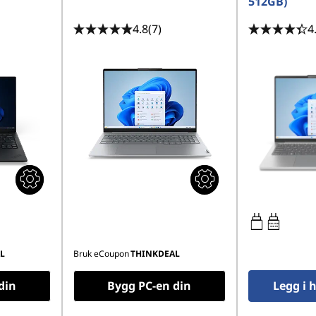
512GB)
4.8
(7)
4
45W-65W
USB PD
L
Bruk eCoupon
THINKDEAL
din
Bygg PC-en din
Legg i 