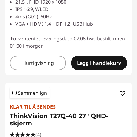
21.5", FHD 1920 x 1080
IPS 16:9, WLED
4ms (GtG), 60Hz
VGA + HDMI 1.4 + DP 1.2, USB Hub
Forvententet leveringsdato 07.08 hvis bestilt innen
01:00 i morgen
Hurtigvisning
Legg i handlekurv
Sammenlign
KLAR TIL Å SENDES
ThinkVision T27Q-40 27" QHD-
skjerm
(4)