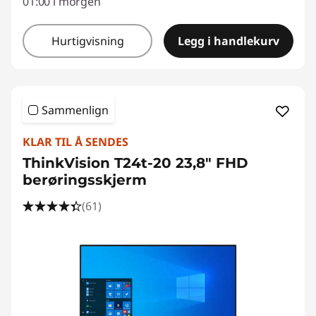
01:00 i morgen
Hurtigvisning
Legg i handlekurv
Sammenlign
KLAR TIL Å SENDES
ThinkVision T24t-20 23,8" FHD
berøringsskjerm
(61)