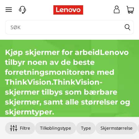
T
gå til hovedinnhold
h
i
n
Kjøp skjermer for arbeidLenovo
k
tilbyr noen av de beste
V
forretningsmonitorene med
ThinkVision.ThinkVision-
i
skjermer tilbys som bærbare
s
skjermer, samt alle størrelser og
i
skjermtyper.
o
Filtre
Tilkoblingstype
Type
Skjermstørrelse