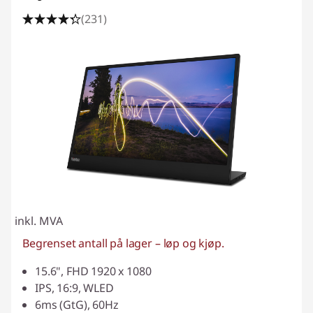
(231)
inkl. MVA
Begrenset antall på lager – løp og kjøp.
15.6", FHD 1920 x 1080
IPS, 16:9, WLED
6ms (GtG), 60Hz