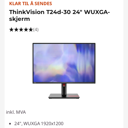
l
KLAR TIL Å SENDES
ThinkVision T24d-30 24" WUXGA-
l
skjerm
e
(4)
s
k
j
e
r
m
e
inkl. MVA
r
24", WUXGA 1920x1200