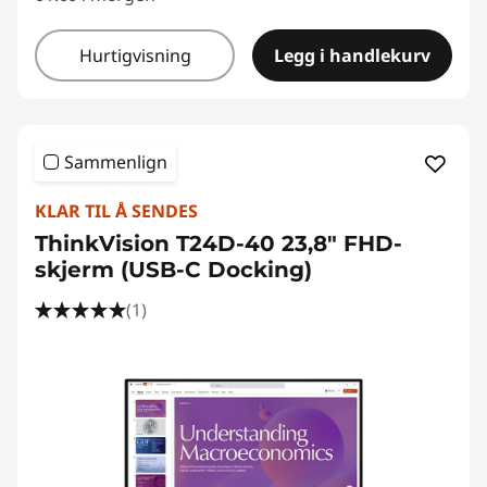
o
Hurtigvisning
Legg i handlekurv
n
t
Sammenlign
o
KLAR TIL Å SENDES
r
ThinkVision T24D-40 23,8" FHD-
e
skjerm (USB-C Docking)
(1)
r