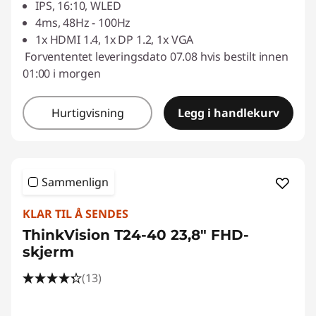
IPS, 16:10, WLED
f
4ms, 48Hz - 100Hz
1x HDMI 1.4, 1x DP 1.2, 1x VGA
o
Forvententet leveringsdato 07.08 hvis bestilt innen
01:00 i morgen
r
b
Hurtigvisning
Legg i handlekurv
e
d
Sammenlign
r
KLAR TIL Å SENDES
i
ThinkVision T24-40 23,8" FHD-
skjerm
f
(13)
t