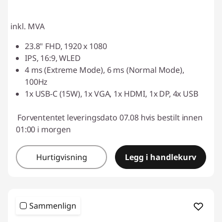
p
inkl. MVA
r
23.8" FHD, 1920 x 1080
o
IPS, 16:9, WLED
4 ms (Extreme Mode), 6 ms (Normal Mode),
f
100Hz
1x USB-C (15W), 1x VGA, 1x HDMI, 1x DP, 4x USB
e
s
Forvententet leveringsdato 07.08 hvis bestilt innen
01:00 i morgen
j
Hurtigvisning
Legg i handlekurv
o
n
e
Sammenlign