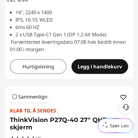
inkl. MVA
14", 2240 x 1400
IPS, 16:10, WLED
6ms 60 HZ
2 x USB Type-C1 Gen 1 (DP 1.2 Alt Mode)
Forvententet leveringsdato 07.08 hvis bestilt innen
01:00 i morgen
Hurtigvisning
Legg i handlekurv
Sammenlign
KLAR TIL Å SENDES
ThinkVision P27Q-40 27" QHD-
Spør Leo
skjerm