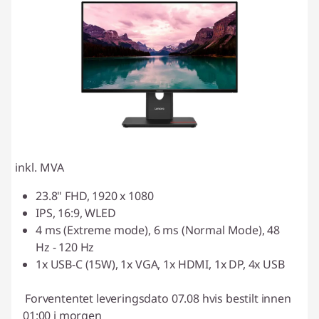
e
r
o
g
h
j
inkl. MVA
e
23.8" FHD, 1920 x 1080
IPS, 16:9, WLED
m
4 ms (Extreme mode), 6 ms (Normal Mode), 48
Hz - 120 Hz
m
1x USB-C (15W), 1x VGA, 1x HDMI, 1x DP, 4x USB
e
Forvententet leveringsdato 07.08 hvis bestilt innen
k
01:00 i morgen