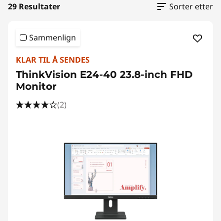
n
29 Resultater
Sorter etter
-
Sammenlign
s
KLAR TIL Å SENDES
k
ThinkVision E24-40 23.8-inch FHD
j
Monitor
e
(2)
r
m
e
r
–