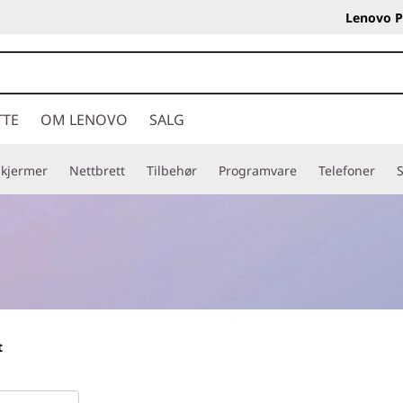
Lenovo P
TTE
OM LENOVO
SALG
Skjermer
Nettbrett
Tilbehør
Programvare
Telefoner
S
t