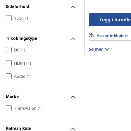
Sideforhold
16:9 (1)
Legg i handl
Hva er Inkludert
Tilkoblingstype
Se mer
DP (1)
HDMI (1)
Audio (1)
Merke
ThinkVision (1)
Refresh Rate