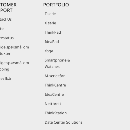
STOMER
PORTFOLIO
PPORT
T-serie
tact Us
X serie
te
ThinkPad
restatus
IdeaPad
lige spørsmål om
Yoga
dukter
Smartphone &
lige spørsmål om
Watches
pping
M-serie tårn
svilkår
ThinkCentre
IdeaCentre
Nettbrett
ThinkStation
Data Center Solutions