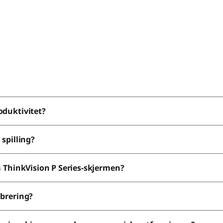
oduktivitet?
 spilling?
å ThinkVision P Series-skjermen?
ibrering?