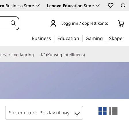
ro
Business Store
Lenovo Education
Store
Logg inn / opprett konto
Business
Education
Gaming
Skaper
ervere og lagring
KI (Kunstig intelligens)
Sorter etter :
Pris lav til høy