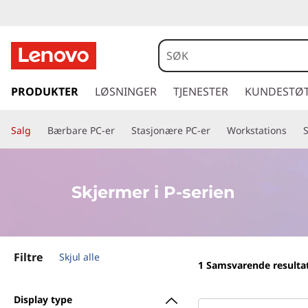
L
e
n
g
å
PRODUKTER
LØSNINGER
TJENESTER
KUNDESTØ
o
t
i
v
Salg
Bærbare PC-er
Stasjonære PC-er
Workstations
l
h
o
o
v
P
Skjermer i P-serien
e
d
-
i
n
s
Filtre
n
Skjul alle
1
Samsvarende resulta
h
e
o
Display type
l