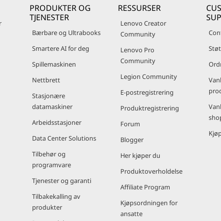
PRODUKTER OG
RESSURSER
CU
TJENESTER
SU
r
Lenovo Creator
Bærbare og Ultrabooks
Con
Community
Smartere AI for deg
Støt
Lenovo Pro
Community
Spillemaskinen
Ord
Legion Community
Nettbrett
Van
pro
E-postregistrering
Stasjonære
datamaskiner
Van
Produktregistrering
sho
Arbeidsstasjoner
Forum
Kjøp
Data Center Solutions
Blogger
Tilbehør og
Her kjøper du
programvare
Produktoverholdelse
Tjenester og garanti
Affiliate Program
Tilbakekalling av
Kjøpsordningen for
produkter
ansatte