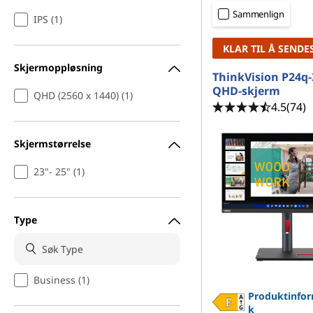
r
d
Sammenlign
IPS (1)
i
KLAR TIL Å SENDE
e
Skjermoppløsning
ThinkVision P24q-
s
QHD-skjerm
QHD (2560 x 1440) (1)
4.5
(74)
k
Skjermstørrelse
j
23"- 25" (1)
e
r
Type
m
e
Business (1)
r
Produktinfor
k