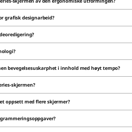
 Series-skjermen av den ergonomiske utformingen?
or grafisk designarbeid?
ideoredigering?
nologi?
men bevegelsesuskarphet i innhold med høyt tempo?
eries-skjermen?
 et oppsett med flere skjermer?
programmeringsoppgaver?