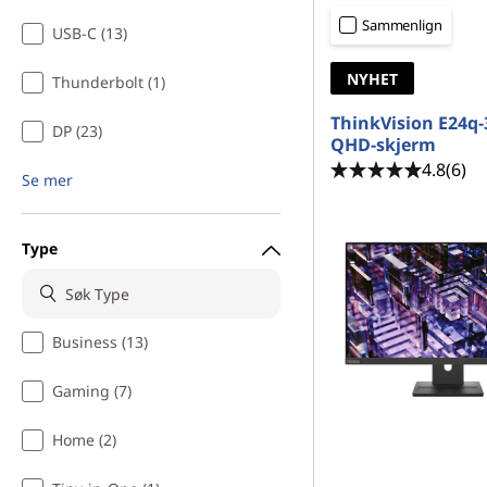
-
d
Sammenlign
USB-C (13)
s
NYHET
Thunderbolt (1)
k
ThinkVision E24q-
j
DP (23)
QHD-skjerm
4.8
(6)
e
Se mer
r
Type
m
e
Business (13)
r
Gaming (7)
–
Home (2)
H