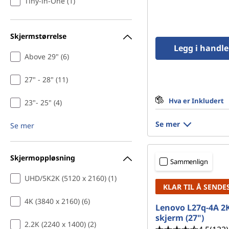
Tiny-in-One (1)
a
n
Skjermstørrelse
Legg i handl
d
Above 29" (6)
l
27" - 28" (11)
e
Hva er Inkludert
23"- 25" (4)
n
Se mer
Se mer
å
Skjermoppløsning
Sammenlign
UHD/5K2K (5120 x 2160) (1)
KLAR TIL Å SENDE
4K (3840 x 2160) (6)
Lenovo L27q-4A 2
skjerm (27")
2.2K (2240 x 1400) (2)