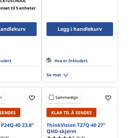
ACKTOSCHOOL
set til 5 enheter
handlekurv
Legg i handlekurv
ludert
Hva er Inkludert
Se mer
n
Sammenlign
 SENDES
KLAR TIL Å SENDES
 P24Q-40 23,8"
ThinkVision T27Q-40 27"
m
QHD-skjerm