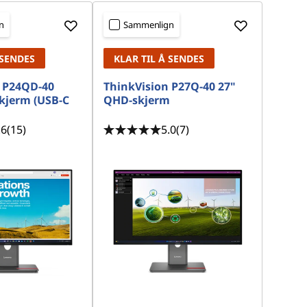
n
Sammenlign
 SENDES
KLAR TIL Å SENDES
 P24QD-40
ThinkVision P27Q-40 27"
kjerm (USB-C
QHD-skjerm
.6
(15)
5.0
(7)