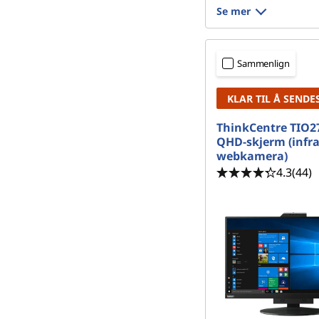
Se mer
Sammenlign
KLAR TIL Å SENDE
ThinkCentre TIO2
QHD-skjerm (infr
webkamera)
4.3
(44)