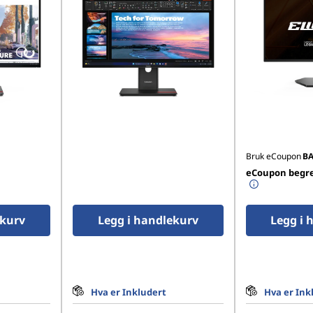
Bruk eCoupon
B
eCoupon begren
ekurv
Legg i handlekurv
Legg i 
Hva er Inkludert
Hva er Ink