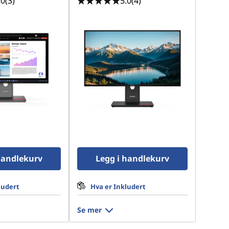
.0
(3)
5.0
(4)
handlekurv
Legg i handlekurv
ludert
Hva er Inkludert
Se mer