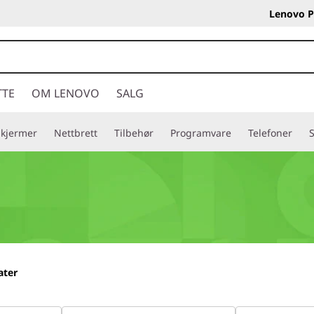
Lenovo P
TTE
OM LENOVO
SALG
Skjermer
Nettbrett
Tilbehør
Programvare
Telefoner
S
ater