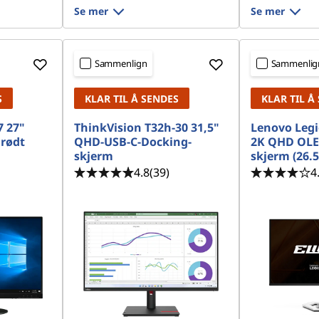
Se mer
Se mer
Sammenlign
Sammenlig
S
KLAR TIL Å SENDES
KLAR TIL Å
7 27"
ThinkVision T32h-30 31,5"
Lenovo Legi
arødt
QHD-USB-C-Docking-
2K QHD OLE
skjerm
skjerm (26.5
4.8
(39)
4