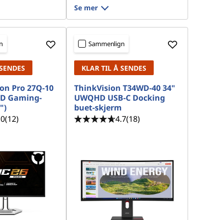
Se mer
n
Sammenlign
 SENDES
KLAR TIL Å SENDES
on Pro 27Q-10
ThinkVision T34WD-40 34"
D Gaming-
UWQHD USB-C Docking
")
buet-skjerm
.0
(12)
4.7
(18)