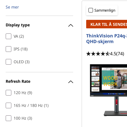
Se mer
Sammenlign
KLAR TIL Å SENDE
Display type
ThinkVision P24q-
VA (2)
QHD-skjerm
IPS (18)
4.5
(74)
OLED (3)
Refresh Rate
120 Hz (9)
165 Hz / 180 Hz (1)
100 Hz (3)