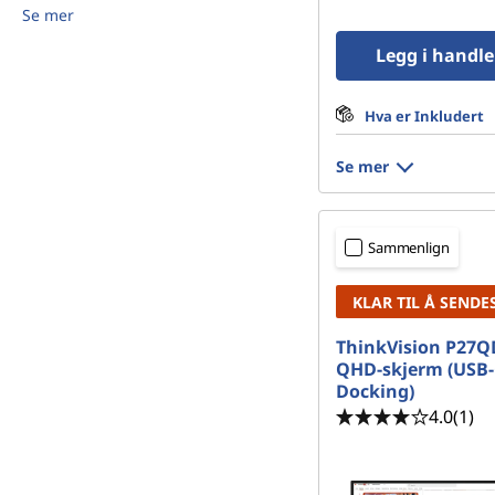
Se mer
Legg i handl
Hva er Inkludert
Se mer
Sammenlign
KLAR TIL Å SENDE
ThinkVision P27Q
QHD-skjerm (USB-
Docking)
4.0
(1)