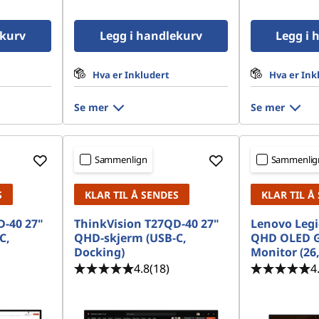
ekurv
Legg i handlekurv
Legg i 
Hva er Inkludert
Hva er Ink
Se mer
Se mer
Sammenlign
Sammenlig
S
KLAR TIL Å SENDES
KLAR TIL Å
D-40 27"
ThinkVision T27QD-40 27"
Lenovo Legi
C,
QHD-skjerm (USB-C,
QHD OLED 
Docking)
Monitor (26,
4.8
(18)
4