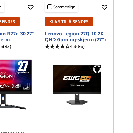
n
Sammenlign
 SENDES
KLAR TIL Å SENDES
on R27q-30 27"
Lenovo Legion 27Q-10 2K
jerm
QHD Gaming-skjerm (27")
.5
(83)
4.3
(86)