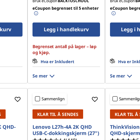
Bruk eCoupon
BACKTOSCHOOL
Bruk eCoupon
B
eCoupon begrenset til 5 enheter
eCoupon begren
ekurv
Legg i handlekurv
Legg i 
Begrenset antall på lager – løp
og kjøp.
Hva er Inkludert
Hva er Ink
Se mer
Se mer
Sammenlign
Sammenlig
S
KLAR TIL Å SENDES
KLAR TIL Å
K QHD-
Lenovo L27h-4A 2K QHD
ThinkVision
USB-C-dokkingskjerm (27")
QHD-skjer