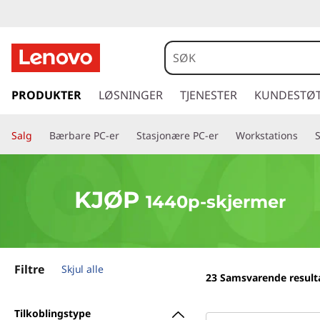
B
e
s
g
å
PRODUKTER
LØSNINGER
TJENESTER
KUNDESTØ
t
t
i
e
Salg
Bærbare PC-er
Stasjonære PC-er
Workstations
l
h
1
o
v
4
KJØP
1440p-skjermer
e
d
4
i
n
0
n
Filtre
Skjul alle
23
Samsvarende result
h
p
o
Tilkoblingstype
l