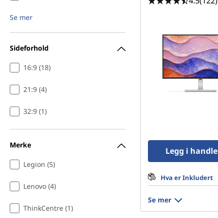
4.5
(122)
Se mer
Sideforhold
16:9 (18)
21:9 (4)
32:9 (1)
Merke
Legg i handl
Legion (5)
Hva er Inkludert
Lenovo (4)
Se mer
ThinkCentre (1)