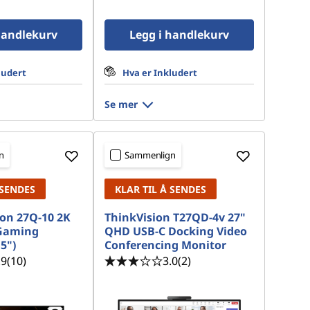
handlekurv
Legg i handlekurv
ludert
Hva er Inkludert
Se mer
n
Sammenlign
 SENDES
KLAR TIL Å SENDES
on 27Q-10 2K
ThinkVision T27QD-4v 27"
Gaming
QHD USB-C Docking Video
5")
Conferencing Monitor
.9
(10)
3.0
(2)