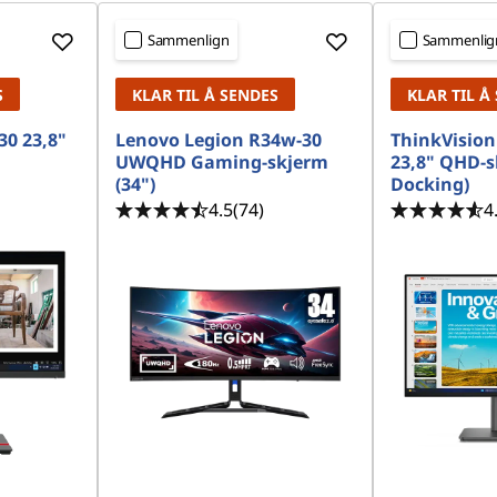
Sammenlign
Sammenlig
S
KLAR TIL Å SENDES
KLAR TIL Å
30 23,8"
Lenovo Legion R34w-30
ThinkVision
UWQHD Gaming-skjerm
23,8" QHD-s
(34")
Docking)
4.5
(74)
4