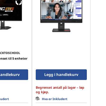
ACKTOSCHOOL
set til 5 enheter
handlekurv
Legg i handlekurv
Begrenset antall på lager – løp
og kjøp.
ludert
Hva er Inkludert