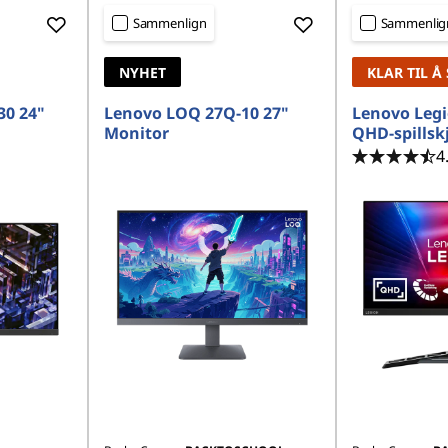
Sammenlign
Sammenlig
NYHET
KLAR TIL Å
30 24"
Lenovo LOQ 27Q-10 27"
Lenovo Legi
Monitor
QHD-spillsk
4