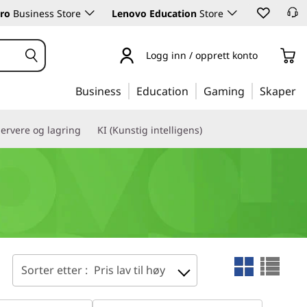
ro
Business Store
Lenovo Education
Store
Logg inn / opprett konto
Business
Education
Gaming
Skaper
ervere og lagring
KI (Kunstig intelligens)
Sorter etter :
Pris lav til høy