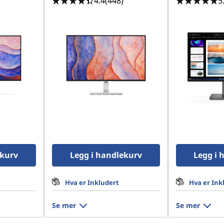
4.4
(448)
5
ekurv
Legg i handlekurv
Legg i 
Hva er Inkludert
Hva er Ink
Se mer
Se mer