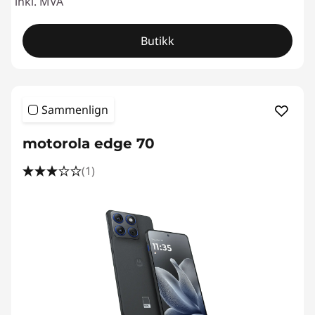
inkl. MVA
e
Butikk
d
5
G
Sammenlign
motorola edge 70
(1)