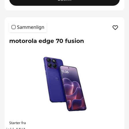
t
t
e
Sammenlign
l
motorola edge 70 fusion
e
f
o
n
e
r
Starter fra
m