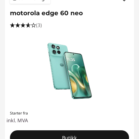
r
motorola edge 60 neo
e
(3)
m
i
u
m
s
m
a
Starter fra
inkl. MVA
r
Butikk