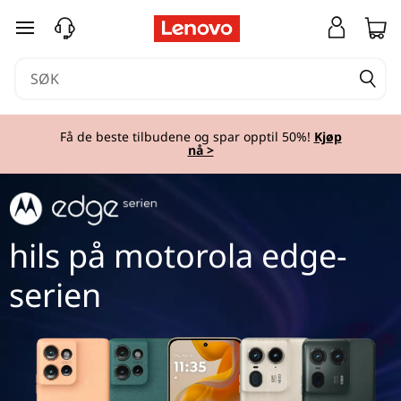
M
gå til hovedinnhold
o
t
o
Få de beste tilbudene og spar opptil 50%!
Kjøp
nå >
r
o
l
hils på motorola edge-
a
serien
E
⠀
d