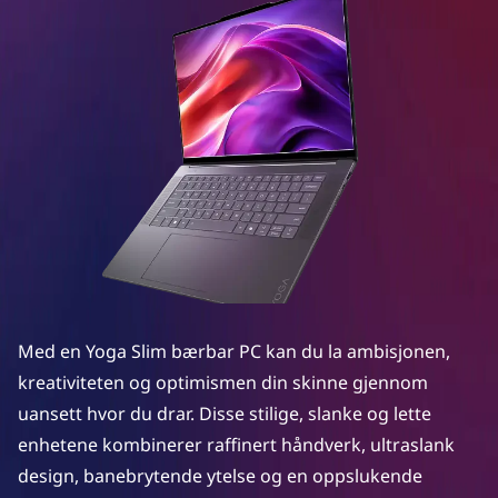
S
l
i
m
l
a
p
t
Med en Yoga Slim bærbar PC kan du la ambisjonen,
o
kreativiteten og optimismen din skinne gjennom
uansett hvor du drar. Disse stilige, slanke og lette
p
enhetene kombinerer raffinert håndverk, ultraslank
s
design, banebrytende ytelse og en oppslukende