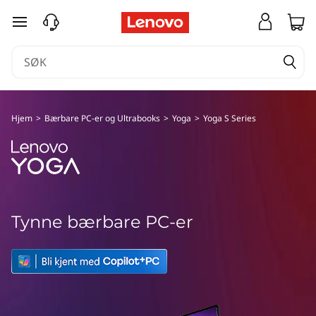
L
gå til hovedinnhold
e
n
o
Hjem
>
Bærbare PC-er og Ultrabooks
>
Yoga
>
Yoga S Series
v
o
Y
Tynne bærbare PC-er
o
g
a