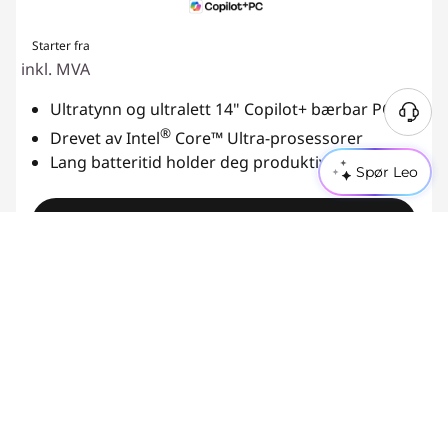
Starter fra
inkl. MVA
Ultratynn og ultralett 14" Copilot+ bærbar PC
®
Drevet av Intel
Core™ Ultra-prosessorer
Lang batteritid holder deg produktiv hele dagen
Spør Leo
Butikk
Viser 6 av 6 resultater
Verifiserte studenter og lærere sparer mer!
Lås opp fordelene dine ved å konfigurere Lenovo-ID og