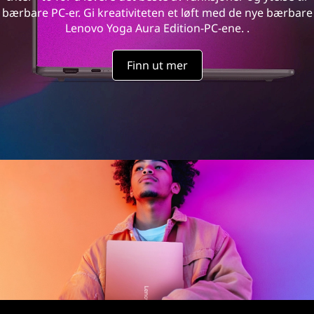
bærbare PC-er. Gi kreativiteten et løft med de nye bærbare
Lenovo Yoga Aura Edition-PC-ene. .
Finn ut mer