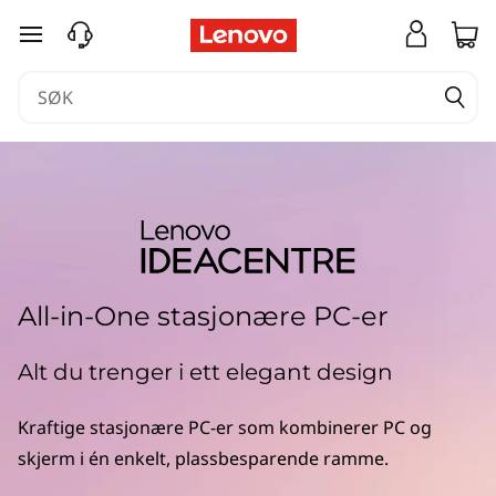
I
gå til hovedinnhold
d
e
a
C
e
n
All-in-One stasjonære PC-er
t
Alt du trenger i ett elegant design
r
Kraftige stasjonære PC-er som kombinerer PC og
e
skjerm i én enkelt, plassbesparende ramme.