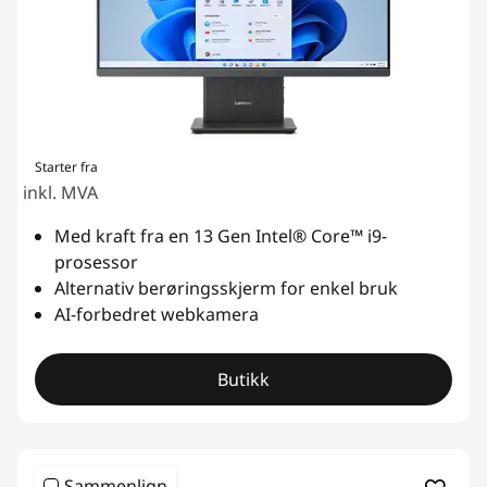
C
Starter fra
inkl. MVA
Med kraft fra en 13 Gen Intel® Core™ i9-
prosessor
Alternativ berøringsskjerm for enkel bruk
AI-forbedret webkamera
Butikk
Sammenlign