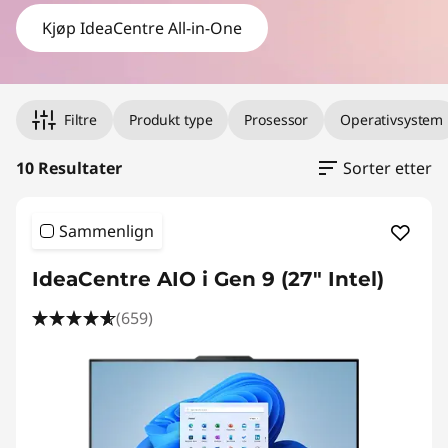
A
Kjøp IdeaCentre All-in-One
l
l
Filtre
Produkt type
Prosessor
Operativsystem
-
i
10 Resultater
Sorter etter
n
Sammenlign
-
IdeaCentre AIO i Gen 9 (27" Intel)
O
(659)
n
e
P