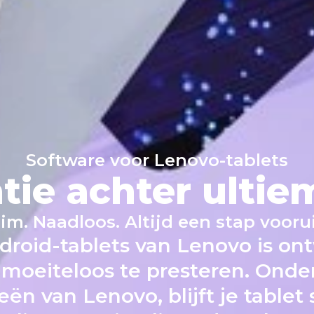
Software voor Lenovo-tablets
ntie achter ultie
lim. Naadloos. Altijd een stap voorui
droid-tablets van Lenovo is on
 moeiteloos te presteren. Onde
n van Lenovo, blijft je tablet