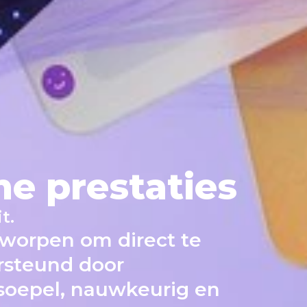
me prestaties
t.
tworpen om direct te
rsteund door
 soepel, nauwkeurig en