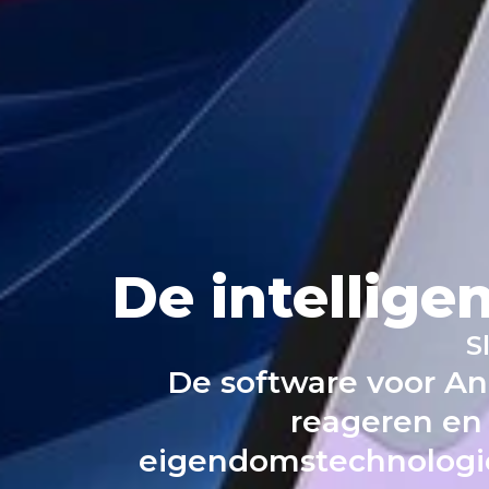
De intellige
S
De software voor An
reageren en
eigendomstechnologieë