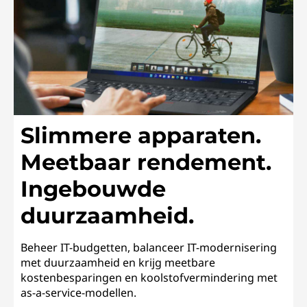
a
a
m
h
Slimmere apparaten.
e
Meetbaar rendement.
i
Ingebouwde
d
duurzaamheid.
Beheer IT-budgetten, balanceer IT-modernisering
met duurzaamheid en krijg meetbare
kostenbesparingen en koolstofvermindering met
as-a-service-modellen.