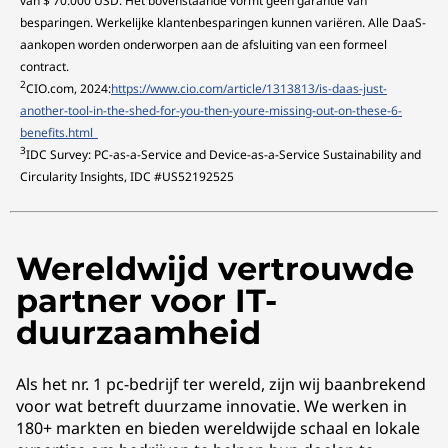
van $ 70.000 USD. Het bovenstaande vormt geen garantie van
besparingen. Werkelijke klantenbesparingen kunnen variëren. Alle DaaS-
aankopen worden onderworpen aan de afsluiting van een formeel
contract.
2
CIO.com, 2024:
https://www.cio.com/article/1313813/is-daas-just-
another-tool-in-the-shed-for-you-then-youre-missing-out-on-these-6-
benefits.html
3
IDC Survey: PC-as-a-Service and Device-as-a-Service Sustainability and
Circularity Insights, IDC #US52192525
Wereldwijd vertrouwde
partner voor IT-
duurzaamheid
Als het nr. 1 pc-bedrijf ter wereld, zijn wij baanbrekend
voor wat betreft duurzame innovatie. We werken in
180+ markten en bieden wereldwijde schaal en lokale