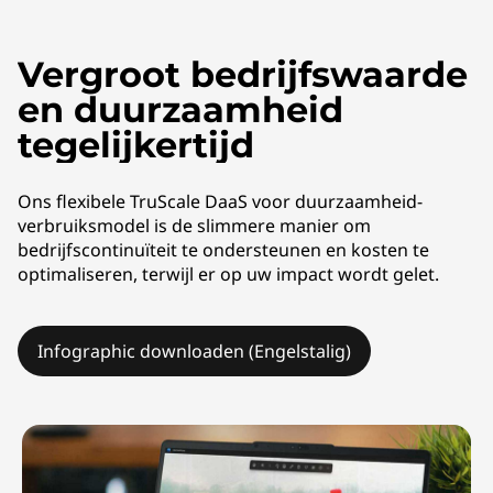
a
S
Vergroot bedrijfswaarde
v
en duurzaamheid
o
tegelijkertijd
o
Ons flexibele TruScale DaaS voor duurzaamheid-
verbruiksmodel is de slimmere manier om
r
bedrijfscontinuïteit te ondersteunen en kosten te
optimaliseren, terwijl er op uw impact wordt gelet.
d
u
Infographic downloaden (Engelstalig)
u
r
z