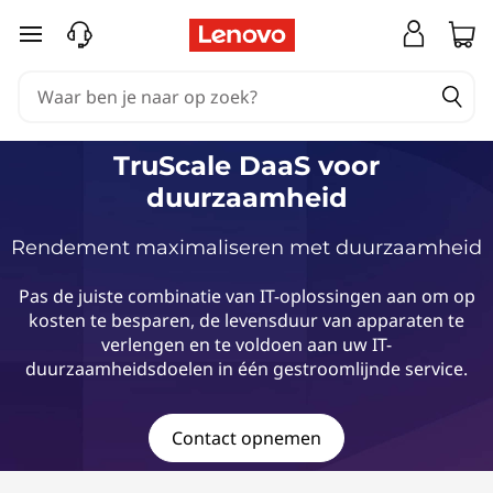
T
Ga naar de hoofdinhoud
r
u
S
TruScale DaaS voor
duurzaamheid
c
Rendement maximaliseren met duurzaamheid
a
l
Pas de juiste combinatie van IT-oplossingen aan om op
kosten te besparen, de levensduur van apparaten te
e
verlengen en te voldoen aan uw IT-
duurzaamheidsdoelen in één gestroomlijnde service.
D
a
Contact opnemen