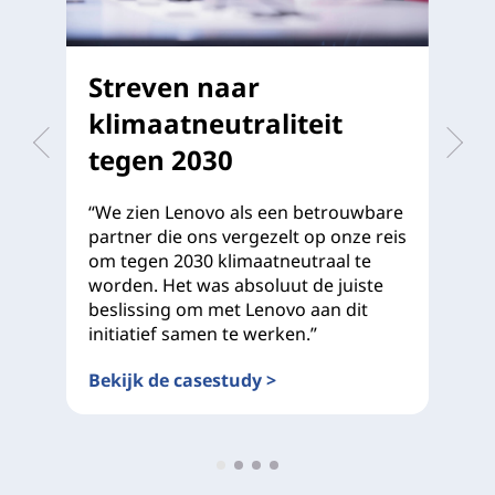
Streven naar
D
klimaatneutraliteit
p
tegen 2030
“W
ja
“We zien Lenovo als een betrouwbare
zo
partner die ons vergezelt op onze reis
du
om tegen 2030 klimaatneutraal te
te
worden. Het was absoluut de juiste
beslissing om met Lenovo aan dit
Le
initiatief samen te werken.”
Bekijk de casestudy >